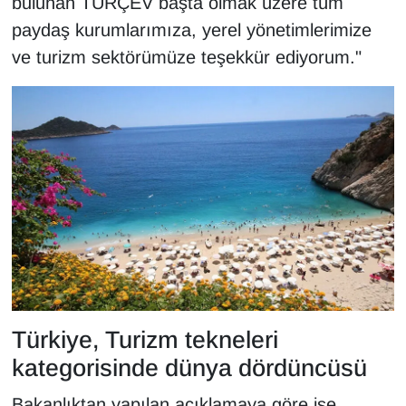
bulunan TÜRÇEV başta olmak üzere tüm
Sinema - TV
paydaş kurumlarımıza, yerel yönetimlerimize
ve turizm sektörümüze teşekkür ediyorum."
SİYASET
SPOR
TEBRİK
TEKNOLOJİ
Turizm
VAN'DA SPOR
Türkiye, Turizm tekneleri
Vasıta
kategorisinde dünya dördüncüsü
YAŞAM
Bakanlıktan yapılan açıklamaya göre ise