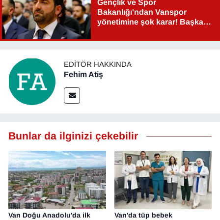
Gençlik ve Spor
Bakanlığı'ndan Vanspor
yönetimine şok karar! Başkan
Şahin Aslan görevden alındı!
EDITÖR HAKKINDA
Fehim Atiş
Bunlar da ilginizi çekebilir
Van Doğu Anadolu'da ilk
Van'da tüp bebek