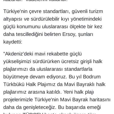
KURDÎ
Türkiye'nin çevre standartları, güvenli turizm
MAGAZİN
altyapısı ve sürdürülebilir kıyı yönetimindeki
güçlü konumunu uluslararası ölçekte bir kez
MEDYA
daha tescillediğini belirten Ersoy, şunları
ONE EKONOMİ
kaydetti:
"Akdeniz'deki mavi rekabette güçlü
POLİTİKA
yükselişimizi sürdürürken ücretsiz girişli halk
Resmi İlanlar
plajlarımızı da uluslararası standartlarla
büyütmeye devam ediyoruz. Bu yıl Bodrum
RÖPORTAJ
Türkbükü Halk Plajımız da Mavi Bayraklı halk
plajlarımız arasına katıldı. Yeni halk plajı
SAĞLIK
projelerimizle Türkiye'nin Mavi Bayrak haritasını
Seri İlan
daha da genişleteceğiz. Bu başarıda emeği