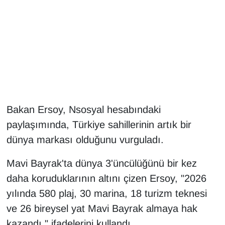
Gündem
Haber
HABERDE İNSAN
İngilizce
Bakan Ersoy, Nsosyal hesabındaki
paylaşımında, Türkiye sahillerinin artık bir
Kadın
dünya markası olduğunu vurguladı.
Kamu Alımları
Mavi Bayrak'ta dünya 3'üncülüğünü bir kez
Kim Kimdir?
daha koruduklarının altını çizen Ersoy, "2026
yılında 580 plaj, 30 marina, 18 turizm teknesi
Kültür & Sanat
ve 26 bireysel yat Mavi Bayrak almaya hak
kazandı." ifadelerini kullandı.