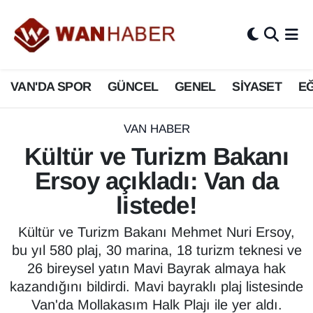
3.SAYFA
Van Nöbetçi Eczaneler
VAN'DA SPOR
GÜNCEL
GENEL
SİYASET
EĞ
ASAYİŞ
Van Hava Durumu
BİLİM VE TEKNOLOJİ
Van Namaz Vakitleri
VAN HABER
Kültür ve Turizm Bakanı
Biyografi
Van Trafik Yoğunluk Haritası
Ersoy açıkladı: Van da
Bölge Haberleri
Süper Lig Puan Durumu ve Fikstür
listede!
ÇEVRE
Tüm Manşetler
Kültür ve Turizm Bakanı Mehmet Nuri Ersoy,
bu yıl 580 plaj, 30 marina, 18 turizm teknesi ve
Deprem
Son Dakika Haberleri
26 bireysel yatın Mavi Bayrak almaya hak
kazandığını bildirdi. Mavi bayraklı plaj listesinde
Dernekler, Odalar
Haber Arşivi
Van'da Mollakasım Halk Plajı ile yer aldı.