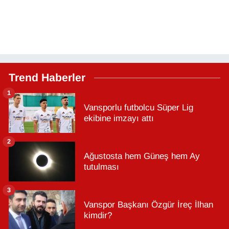
Trend Haberler
1
Vansporlu futbolcu Süper Lig
ekibine imzayı attı
2
Ağustosta hem Güneş hem Ay
tutulması
3
Vanspor Başkanı Özgür İreç İlhan
kimdir?