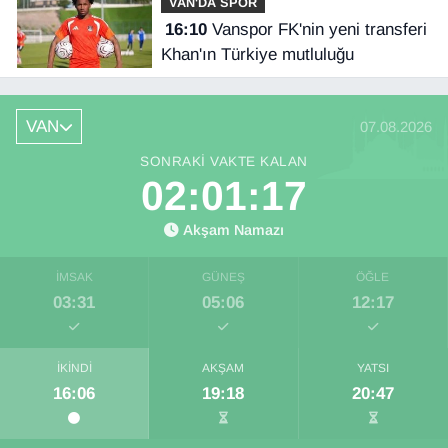
VAN'DA SPOR
16:10
Vanspor FK'nin yeni transferi
Khan'ın Türkiye mutluluğu
VAN
07.08.2026
SONRAKI VAKTE KALAN
02:01:16
Akşam Namazı
İMSAK
GÜNEŞ
ÖĞLE
03:31
05:06
12:17
İKINDI
AKŞAM
YATSI
16:06
19:18
20:47