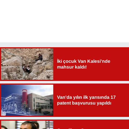
İki çocuk Van Kalesi'nde
mahsur kaldı!
Van'da yılın ilk yarısında 17
patent başvurusu yapıldı