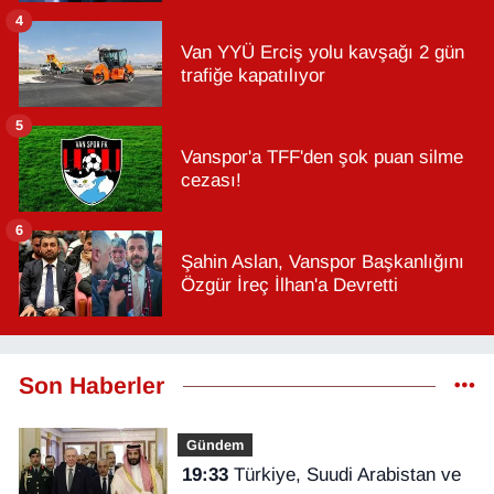
4
Van YYÜ Erciş yolu kavşağı 2 gün
trafiğe kapatılıyor
5
Vanspor'a TFF'den şok puan silme
cezası!
6
Şahin Aslan, Vanspor Başkanlığını
Özgür İreç İlhan'a Devretti
Son Haberler
Gündem
19:33
Türkiye, Suudi Arabistan ve