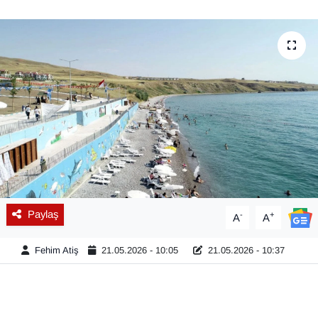
Diğer
DÜNYA
EĞİTİM
EKONOMİ
Eleman
Emlak
Paylaş
-
+
A
A
En çok konuşulanlar
Fehim Atiş
21.05.2026 - 10:05
21.05.2026 - 10:37
GENEL
Güncel