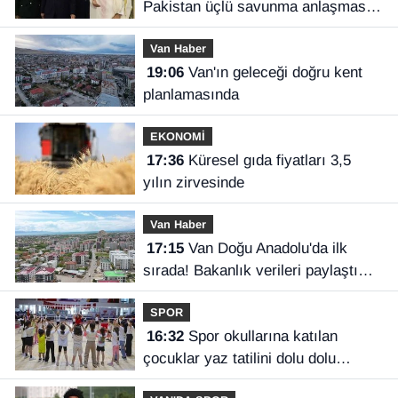
Pakistan üçlü savunma anlaşması
imzaladı
Van Haber
19:06
Van'ın geleceği doğru kent
planlamasında
EKONOMİ
17:36
Küresel gıda fiyatları 3,5
yılın zirvesinde
Van Haber
17:15
Van Doğu Anadolu'da ilk
sırada! Bakanlık verileri paylaştı…
SPOR
16:32
Spor okullarına katılan
çocuklar yaz tatilini dolu dolu
geçiriyor