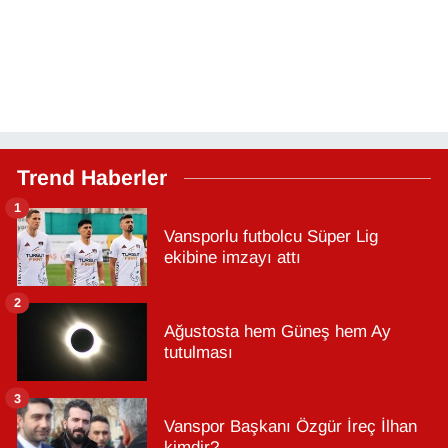
Trend Haberler
1
Vansporlu futbolcu Süper Lig
ekibine imzayı attı
2
Ağustosta hem Güneş hem Ay
tutulması
3
Vanspor Başkanı Özgür İreç İlhan
kimdir?