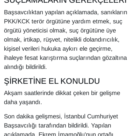
SUÇLAMALARIN GEREKÇELERİ
KURDÎ
Başsavcılıktan yapılan açıklamada, sanıkların
MAGAZİN
PKK/KCK terör örgütüne yardım etmek, suç
örgütü yöneticisi olmak, suç örgütüne üye
MEDYA
olmak, irtikap, rüşvet, nitelikli dolandırıcılık,
kişisel verileri hukuka aykırı ele geçirme,
ONE EKONOMİ
ihaleye fesat karıştırma suçlarından gözaltına
POLİTİKA
alındığı bildirildi.
ŞİRKETİNE EL KONULDU
Resmi İlanlar
Akşam saatlerinde dikkat çeken bir gelişme
RÖPORTAJ
daha yaşandı.
SAĞLIK
Son dakika gelişmesi, İstanbul Cumhuriyet
Başsavcılığı tarafından bildirildi. Yapılan
Seri İlan
açıklamada, Ekrem İmamoğlu'nun ortağı