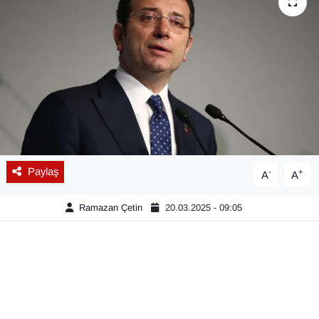
Diğer
DÜNYA
EĞİTİM
EKONOMİ
Eleman
Paylaş
-
+
A
A
Emlak
Ramazan Çetin
20.03.2025 - 09:05
En çok konuşulanlar
GENEL
Güncel