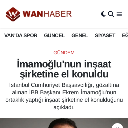
3.SAYFA
Van Nöbetçi Eczaneler
VAN'DA SPOR
GÜNCEL
GENEL
SİYASET
EĞ
ASAYİŞ
Van Hava Durumu
BİLİM VE TEKNOLOJİ
Van Namaz Vakitleri
GÜNDEM
İmamoğlu'nun inşaat
Biyografi
Van Trafik Yoğunluk Haritası
şirketine el konuldu
Bölge Haberleri
Süper Lig Puan Durumu ve Fikstür
İstanbul Cumhuriyet Başsavcılığı, gözaltına
alınan İBB Başkanı Ekrem İmamoğlu'nun
ÇEVRE
Tüm Manşetler
ortaklık yaptığı inşaat şirketine el konulduğunu
açıkladı.
Deprem
Son Dakika Haberleri
Dernekler, Odalar
Haber Arşivi