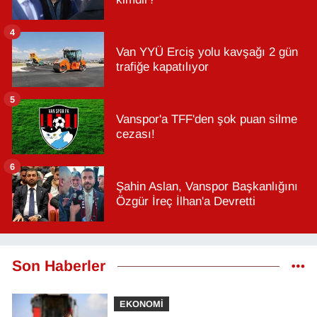
4
Van YYÜ Erciş yolu kavşağı 2 gün
trafiğe kapatılıyor
5
Vanspor'a TFF'den şok puan silme
cezası!
6
Şahin Aslan, Vanspor Başkanlığını
Özgür İreç İlhan'a Devretti
Son Haberler
EKONOMİ