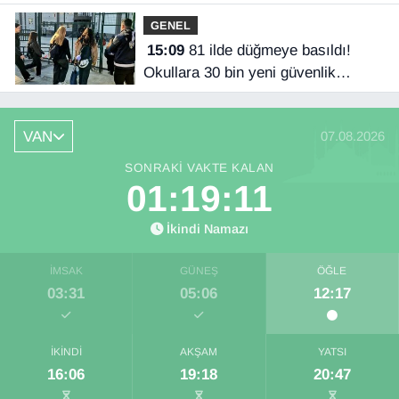
GENEL
15:09
81 ilde düğmeye basıldı!
Okullara 30 bin yeni güvenlik
görevlisi
VAN
07.08.2026
SONRAKI VAKTE KALAN
01:19:11
İkindi Namazı
İMSAK
GÜNEŞ
ÖĞLE
03:31
05:06
12:17
İKINDI
AKŞAM
YATSI
16:06
19:18
20:47