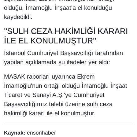
Sinema - TV
olduğu, İmamoğlu İnşaat'a el konulduğu
kaydedildi.
SİYASET
"SULH CEZA HAKİMLİĞİ KARARI
SPOR
İLE EL KONULMUŞTUR"
TEBRİK
İstanbul Cumhuriyet Başsavcılığı tarafından
yapılan açıklamada şu ifadeler yer aldı:
TEKNOLOJİ
MASAK raporları uyarınca Ekrem
Turizm
İmamoğlu'nun ortağı olduğu İmamoğlu İnşaat
Ticaret ve Sanayi A.Ş.'ye Cumhuriyet
VAN'DA SPOR
Başsavcılığımız talebi üzerine sulh ceza
hakimliği kararı ile el konulmuştur.
Vasıta
YAŞAM
Kaynak:
ensonhaber