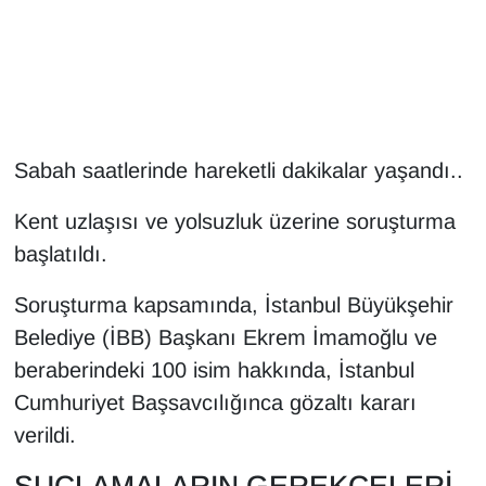
Gündem
Haber
HABERDE İNSAN
Sabah saatlerinde hareketli dakikalar yaşandı..
İngilizce
Kent uzlaşısı ve yolsuzluk üzerine soruşturma
başlatıldı.
Kadın
Soruşturma kapsamında, İstanbul Büyükşehir
Kamu Alımları
Belediye (İBB) Başkanı Ekrem İmamoğlu ve
beraberindeki 100 isim hakkında, İstanbul
Kim Kimdir?
Cumhuriyet Başsavcılığınca gözaltı kararı
verildi.
Kültür & Sanat