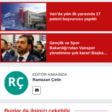
Van'da yılın ilk yarısında 17
patent başvurusu yapıldı
Gençlik ve Spor
Bakanlığı'ndan Vanspor
yönetimine şok karar! Başkan
Şahin Aslan görevden alındı!
EDITÖR HAKKINDA
Ramazan Çetin
Bunlar da ilginizi çekebilir