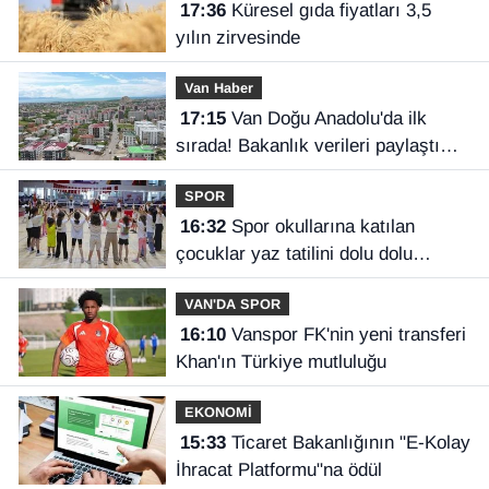
17:36
Küresel gıda fiyatları 3,5
yılın zirvesinde
Van Haber
17:15
Van Doğu Anadolu'da ilk
sırada! Bakanlık verileri paylaştı…
SPOR
16:32
Spor okullarına katılan
çocuklar yaz tatilini dolu dolu
geçiriyor
VAN'DA SPOR
16:10
Vanspor FK'nin yeni transferi
Khan'ın Türkiye mutluluğu
EKONOMİ
15:33
Ticaret Bakanlığının "E-Kolay
İhracat Platformu"na ödül