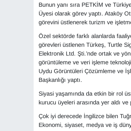
Bunun yanı sıra PETKİM ve Türkiy
Üyesi olarak görev yaptı. Ataköy Ot
Gündem
görevini üstlenerek turizm ve işlet
Haber
Özel sektörde farklı alanlarda faaliy
HABERDE İNSAN
görevleri üstlenen Türkeş, Turtle Si
Elektronik Ltd. Şti.’nde ortak ve yön
İngilizce
görüntüleme ve veri işleme teknoloji
Uydu Görüntüleri Çözümleme ve İşl
Kadın
Başkanlığı yaptı.
Kamu Alımları
Siyasi yaşamında da etkin bir rol üs
kurucu üyeleri arasında yer aldı ve 
Kim Kimdir?
Çok iyi derecede İngilizce bilen Tuğ
Kültür & Sanat
Ekonomi, siyaset, medya ve iş dünyas