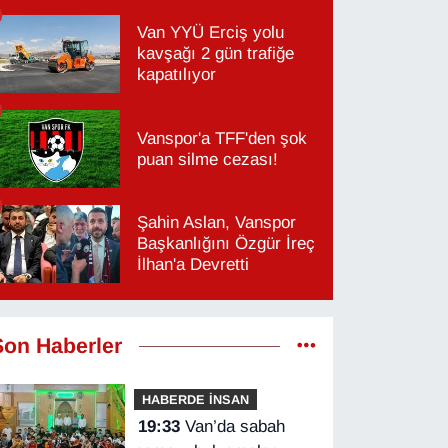
Van YYÜ Erciş yolu
kavşağı 2 gün trafiğe
kapatılıyor
Vanspor'a TFF'den şok
puan silme cezası!
Şahin Aslan, Vanspor
Başkanlığını Özgür İreç
İlhan'a Devretti
Son Haberler
HABERDE İNSAN
19:33
Van’da sabah