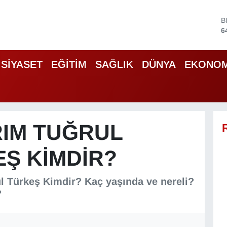
D
4
E
5
S
SİYASET
EĞİTİM
SAĞLIK
DÜNYA
EKONOM
6
G
6
B
1
B
RIM TUĞRUL
6
Ş KIMDIR?
ul Türkeş Kimdir? Kaç yaşında ve nereli?
?