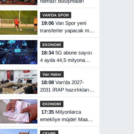
namazı buluşmaları
VAN'DA SPOR
19:06
Van Spor yeni
transferler yapacak mı?
Başkan Özgür İreç İlhan
EKONOMİ
açıkladı
18:34
5G abone sayısı
4 ayda 44,5 milyona
ulaştı
Van Haber
18:08
Van'da 2027-
2031 İRAP hazırlıkları
başladı
EKONOMİ
17:35
Milyonlarca
emekliye müjde! Maaş
farkları bu gece
ÇEVRE