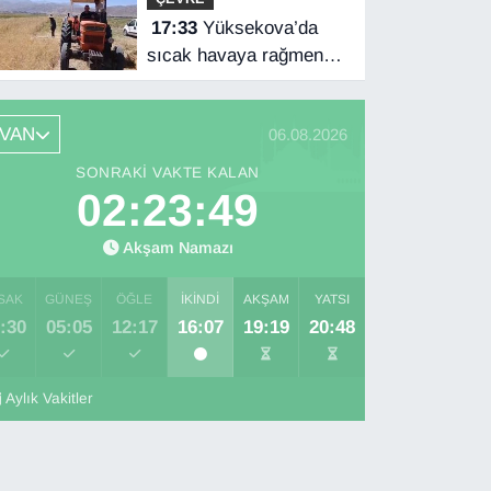
hesaplarda
17:33
Yüksekova’da
sıcak havaya rağmen
hasat mesaisi başladı
VAN
06.08.2026
SONRAKI VAKTE KALAN
02:23:49
Akşam Namazı
SAK
GÜNEŞ
ÖĞLE
İKINDI
AKŞAM
YATSI
:30
05:05
12:17
16:07
19:19
20:48
Aylık Vakitler