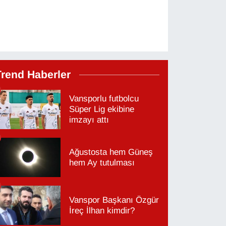
Trend Haberler
Vansporlu futbolcu
Süper Lig ekibine
imzayı attı
Ağustosta hem Güneş
hem Ay tutulması
Vanspor Başkanı Özgür
İreç İlhan kimdir?