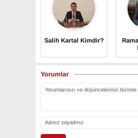
Sinema - TV
SİYASET
SPOR
Salih Kartal Kimdir?
Rama
TEBRİK
TEKNOLOJİ
Yorumlar
Turizm
VAN'DA SPOR
Vasıta
YAŞAM