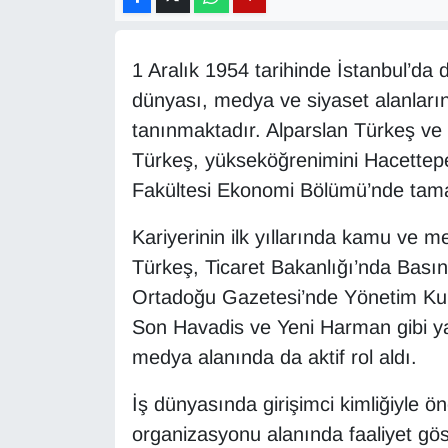
Diğer
1 Aralık 1954 tarihinde İstanbul’da
DÜNYA
dünyası, medya ve siyaset alanların
tanınmaktadır. Alparslan Türkeş ve 
EĞİTİM
Türkeş, yükseköğrenimini Hacettepe Ü
EKONOMİ
Fakültesi Ekonomi Bölümü’nde tam
Kariyerinin ilk yıllarında kamu ve m
Eleman
Türkeş, Ticaret Bakanlığı’nda Bası
Emlak
Ortadoğu Gazetesi’nde Yönetim Kuru
Son Havadis ve Yeni Harman gibi ya
En çok konuşulanlar
medya alanında da aktif rol aldı.
GENEL
İş dünyasında girişimci kimliğiyle ön
organizasyonu alanında faaliyet gös
Güncel