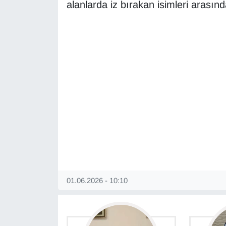
KURDÎ
alanlarda iz bırakan isimleri arasınd
MAGAZİN
MEDYA
ONE EKONOMİ
POLİTİKA
Resmi İlanlar
RÖPORTAJ
01.06.2026 - 10:10
SAĞLIK
Seri İlan