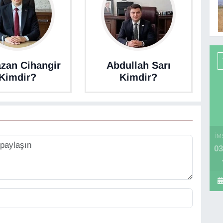
zan Cihangir
Abdullah Sarı
Kimdir?
Kimdir?
İM
03