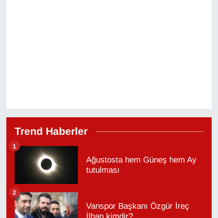
Trend Haberler
1
Ağustosta hem Güneş hem Ay
tutulması
2
Vanspor Başkanı Özgür İreç
İlhan kimdir?