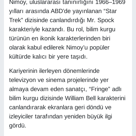
Nimoy, uluslararası tanınırlığını 1966–1969
yılları arasında ABD’de yayınlanan “Star
Gündem
Trek” dizisinde canlandırdığı Mr. Spock
karakteriyle kazandı. Bu rol, bilim kurgu
Haber
türünün en ikonik karakterlerinden biri
HABERDE İNSAN
olarak kabul edilerek Nimoy’u popüler
kültürde kalıcı bir yere taşıdı.
İngilizce
Kariyerinin ilerleyen dönemlerinde
Kadın
televizyon ve sinema projelerinde yer
almaya devam eden sanatçı, “Fringe” adlı
Kamu Alımları
bilim kurgu dizisinde William Bell karakterini
canlandırarak ekranlara geri döndü ve
Kim Kimdir?
izleyiciler tarafından yeniden büyük ilgi
Kültür & Sanat
gördü.