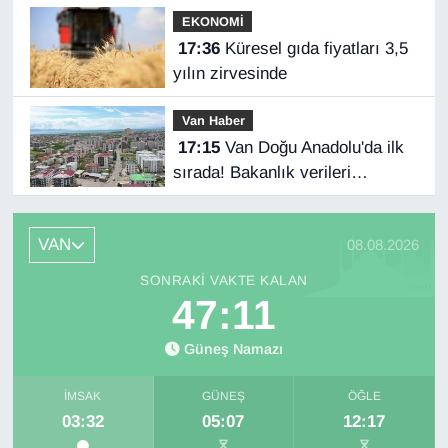
EKONOMİ
17:36
Küresel gıda fiyatları 3,5
yılın zirvesinde
Van Haber
17:15
Van Doğu Anadolu'da ilk
sırada! Bakanlık verileri
paylaştı…
VAN
08.08.2026
SONRAKI VAKTE KALAN
47:10
Güneş Namazı
İMSAK
GÜNEŞ
ÖĞLE
03:32
05:07
12:17