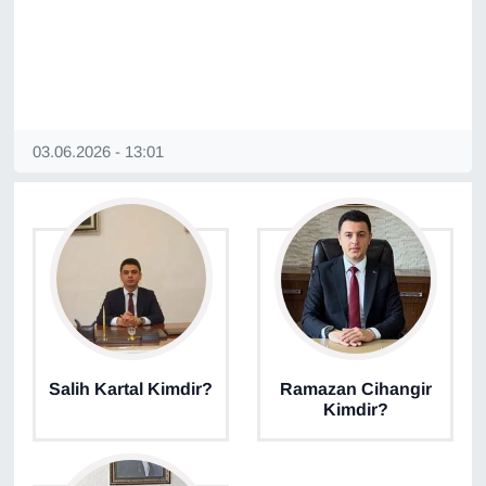
Sinema - TV
SİYASET
SPOR
03.06.2026 - 13:01
TEBRİK
TEKNOLOJİ
Turizm
VAN'DA SPOR
Salih Kartal Kimdir?
Ramazan Cihangir
Vasıta
Kimdir?
YAŞAM