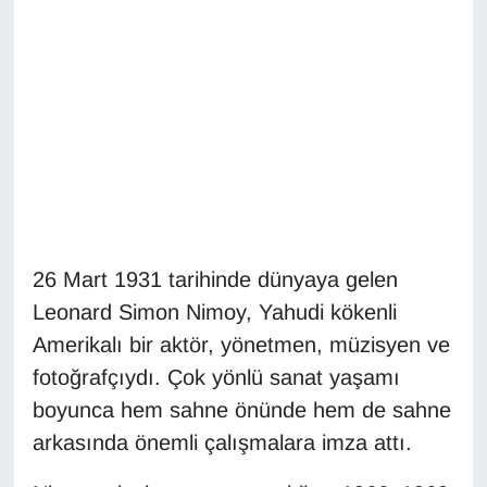
Diğer
DÜNYA
EĞİTİM
EKONOMİ
Eleman
26 Mart 1931 tarihinde dünyaya gelen
Leonard Simon Nimoy, Yahudi kökenli
Emlak
Amerikalı bir aktör, yönetmen, müzisyen ve
En çok konuşulanlar
fotoğrafçıydı. Çok yönlü sanat yaşamı
boyunca hem sahne önünde hem de sahne
GENEL
arkasında önemli çalışmalara imza attı.
Güncel