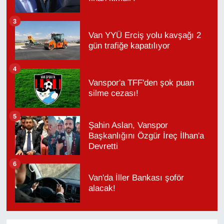
3
Van YYÜ Erciş yolu kavşağı 2
gün trafiğe kapatılıyor
4
Vanspor'a TFF'den şok puan
silme cezası!
5
Şahin Aslan, Vanspor
Başkanlığını Özgür İreç İlhan'a
Devretti
6
Van'da İller Bankası şoför
alacak!