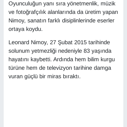
KURDÎ
Oyunculuğun yanı sıra yönetmenlik, müzik
ve fotoğrafçılık alanlarında da üretim yapan
MAGAZİN
Nimoy, sanatın farklı disiplinlerinde eserler
ortaya koydu.
MEDYA
Leonard Nimoy, 27 Şubat 2015 tarihinde
ONE EKONOMİ
solunum yetmezliği nedeniyle 83 yaşında
hayatını kaybetti. Ardında hem bilim kurgu
POLİTİKA
türüne hem de televizyon tarihine damga
Resmi İlanlar
vuran güçlü bir miras bıraktı.
RÖPORTAJ
SAĞLIK
Seri İlan