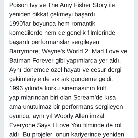
Poison Ivy ve The Amy Fisher Story ile
Sinema - TV
yeniden dikkat çekmeyi başardı.
SİYASET
1990’lar boyunca hem romantik
komedilerde hem de gençlik filmlerinde
SPOR
başarılı performanslar sergileyen
Barrymore; Wayne's World 2, Mad Love ve
TEBRİK
Batman Forever gibi yapımlarda yer aldı.
TEKNOLOJİ
Aynı dönemde özel hayatı ve cesur dergi
çekimleriyle de sık sık gündeme geldi.
Turizm
1996 yılında korku sinemasının kült
yapımlarından biri olan Scream’de kısa
VAN'DA SPOR
ama unutulmaz bir performans sergileyen
Vasıta
oyuncu, aynı yıl Woody Allen imzalı
Everyone Says I Love You filminde de rol
YAŞAM
aldı. Bu projeler, onun kariyerinde yeniden