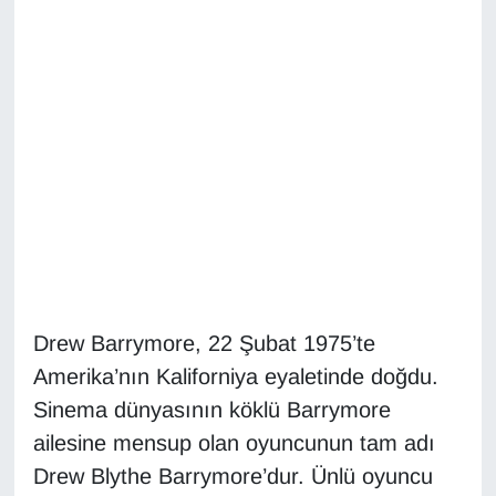
Diğer
DÜNYA
EĞİTİM
EKONOMİ
Eleman
Emlak
Drew Barrymore, 22 Şubat 1975’te
Amerika’nın Kaliforniya eyaletinde doğdu.
En çok konuşulanlar
Sinema dünyasının köklü Barrymore
GENEL
ailesine mensup olan oyuncunun tam adı
Drew Blythe Barrymore’dur. Ünlü oyuncu
Güncel