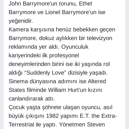
John Barrymore’un torunu, Ethel
Barrymore ve Lionel Barrymore’un ise
Gündem
yeğenidir.
Haber
Kamera karşısına henüz bebekken geçen
Barrymore, dokuz aylıkken bir televizyon
HABERDE İNSAN
reklamında yer aldı. Oyunculuk
kariyerindeki ilk profesyonel
İngilizce
deneyimlerinden birini ise iki yaşında rol
Kadın
aldığı “Suddenly Love” dizisiyle yaşadı.
Sinema dünyasına adımını ise Altered
Kamu Alımları
States filminde William Hurt’un kızını
canlandırarak attı.
Kim Kimdir?
Çocuk yaşta şöhrete ulaşan oyuncu, asıl
büyük çıkışını 1982 yapımı E.T. the Extra-
Kültür & Sanat
Terrestrial ile yaptı. Yönetmen Steven