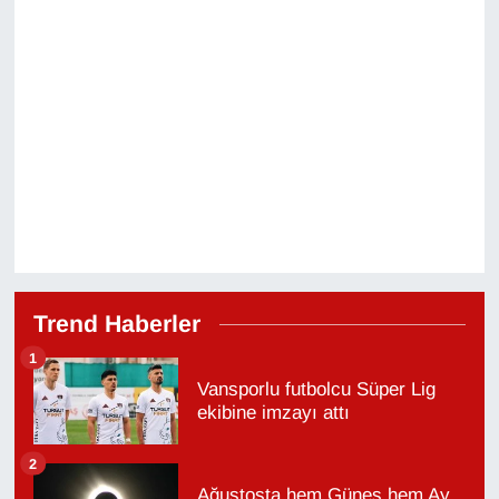
Trend Haberler
1
Vansporlu futbolcu Süper Lig
ekibine imzayı attı
2
Ağustosta hem Güneş hem Ay