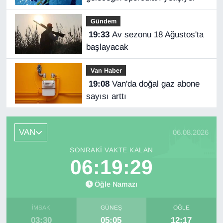
Gündem
19:33
Av sezonu 18 Ağustos'ta
başlayacak
Van Haber
19:08
Van'da doğal gaz abone
sayısı arttı
VAN
06.08.2026
SONRAKI VAKTE KALAN
06:19:29
Öğle Namazı
İMSAK
GÜNEŞ
ÖĞLE
03:30
05:05
12:17