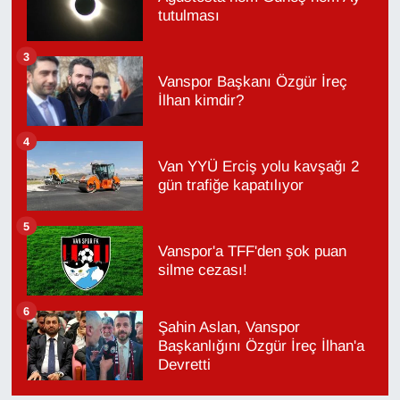
tutulması
3
Vanspor Başkanı Özgür İreç
İlhan kimdir?
4
Van YYÜ Erciş yolu kavşağı 2
gün trafiğe kapatılıyor
5
Vanspor'a TFF'den şok puan
silme cezası!
6
Şahin Aslan, Vanspor
Başkanlığını Özgür İreç İlhan'a
Devretti