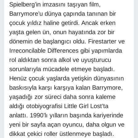
KURDÎ
Spielberg’in imzasını taşıyan film,
Barrymore’u dünya çapında tanınan bir
MAGAZİN
çocuk yıldız haline getirdi. Ancak erken
yaşta gelen ün, onun hayatında zor bir
MEDYA
dönemin de başlangıcı oldu. Firestarter ve
ONE EKONOMİ
Irreconcilable Differences gibi yapımlarda
rol aldıktan sonra alkol ve uyuşturucu
POLİTİKA
sorunlarıyla mücadele etmeye başladı.
Henüz çocuk yaşlarda yetişkin dünyasının
Resmi İlanlar
baskısıyla karşı karşıya kalan Barrymore,
RÖPORTAJ
yaşadığı zor süreci daha sonra kaleme
aldığı otobiyografisi Little Girl Lost’ta
SAĞLIK
anlattı. 1990’lı yılların başında kariyerinde
yeni bir sayfa açan oyuncu, daha olgun ve
Seri İlan
dikkat çekici roller üstlenmeye başladı.