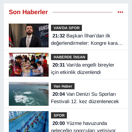
Son Haberler
VAN'DA SPOR
21:32
Başkan İlhan’dan ilk
değerlendirmeler: Kongre kararı
Vanspor’u uçuruma
HABERDE İNSAN
sürükleyebilirdi!
20:31
Van'da engelli bireyler
için etkinlik düzenlendi
Van Haber
20:04
Van Denizi Su Sporları
Festivali 12. kez düzenlenecek
SPOR
20:00
Yüzme havuzunda
geleceğin sporcuları yetişiyor