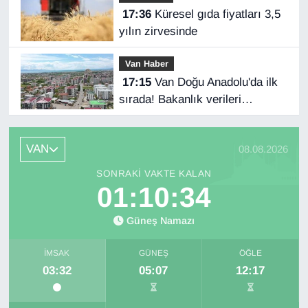
17:36
Küresel gıda fiyatları 3,5
yılın zirvesinde
Van Haber
17:15
Van Doğu Anadolu'da ilk
sırada! Bakanlık verileri
paylaştı…
VAN
08.08.2026
SONRAKI VAKTE KALAN
01:10:33
Güneş Namazı
İMSAK
GÜNEŞ
ÖĞLE
03:32
05:07
12:17