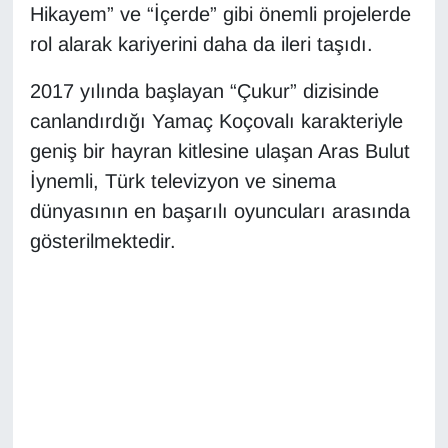
Hikayem” ve “İçerde” gibi önemli projelerde
Sinema - TV
rol alarak kariyerini daha da ileri taşıdı.
SİYASET
2017 yılında başlayan “Çukur” dizisinde
SPOR
canlandırdığı Yamaç Koçovalı karakteriyle
geniş bir hayran kitlesine ulaşan Aras Bulut
TEBRİK
İynemli, Türk televizyon ve sinema
dünyasının en başarılı oyuncuları arasında
TEKNOLOJİ
gösterilmektedir.
Turizm
VAN'DA SPOR
Vasıta
YAŞAM