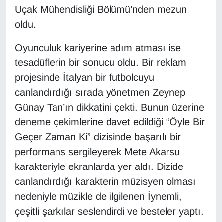
Uçak Mühendisliği Bölümü’nden mezun
Gündem
oldu.
Oyunculuk kariyerine adım atması ise
Haber
tesadüflerin bir sonucu oldu. Bir reklam
HABERDE İNSAN
projesinde İtalyan bir futbolcuyu
canlandırdığı sırada yönetmen Zeynep
İngilizce
Günay Tan’ın dikkatini çekti. Bunun üzerine
deneme çekimlerine davet edildiği “Öyle Bir
Kadın
Geçer Zaman Ki” dizisinde başarılı bir
Kamu Alımları
performans sergileyerek Mete Akarsu
karakteriyle ekranlarda yer aldı. Dizide
Kim Kimdir?
canlandırdığı karakterin müzisyen olması
nedeniyle müzikle de ilgilenen İynemli,
Kültür & Sanat
çeşitli şarkılar seslendirdi ve besteler yaptı.