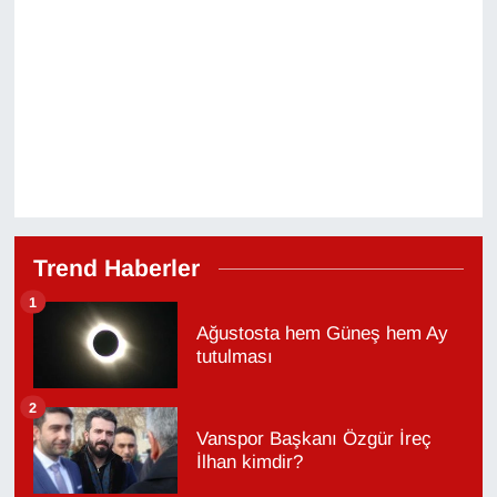
Trend Haberler
1
Ağustosta hem Güneş hem Ay
tutulması
2
Vanspor Başkanı Özgür İreç
İlhan kimdir?