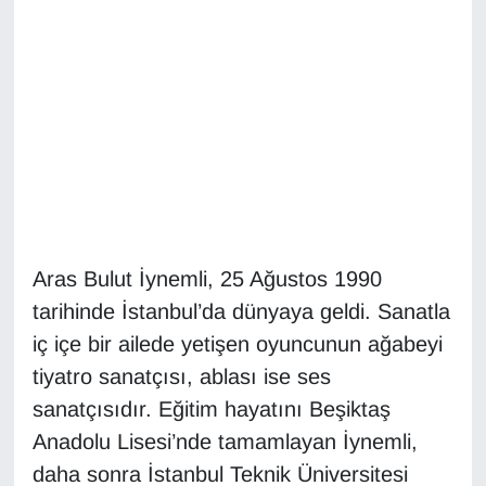
Diğer
DÜNYA
EĞİTİM
EKONOMİ
Eleman
Aras Bulut İynemli, 25 Ağustos 1990
tarihinde İstanbul’da dünyaya geldi. Sanatla
Emlak
iç içe bir ailede yetişen oyuncunun ağabeyi
En çok konuşulanlar
tiyatro sanatçısı, ablası ise ses
sanatçısıdır. Eğitim hayatını Beşiktaş
GENEL
Anadolu Lisesi’nde tamamlayan İynemli,
daha sonra İstanbul Teknik Üniversitesi
Güncel