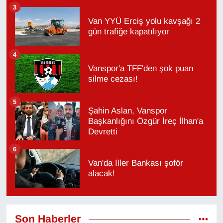
3
Van YYÜ Erciş yolu kavşağı 2
gün trafiğe kapatılıyor
4
Vanspor'a TFF'den şok puan
silme cezası!
5
Şahin Aslan, Vanspor
Başkanlığını Özgür İreç İlhan'a
Devretti
6
Van'da İller Bankası şoför
alacak!
Son Haberler