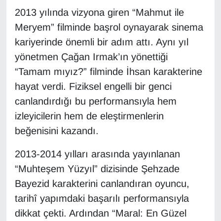
KURDÎ
2013 yılında vizyona giren “Mahmut ile
Meryem” filminde başrol oynayarak sinema
MAGAZİN
kariyerinde önemli bir adım attı. Aynı yıl
MEDYA
yönetmen Çağan Irmak’ın yönettiği
“Tamam mıyız?” filminde İhsan karakterine
ONE EKONOMİ
hayat verdi. Fiziksel engelli bir genci
canlandırdığı bu performansıyla hem
POLİTİKA
izleyicilerin hem de eleştirmenlerin
Resmi İlanlar
beğenisini kazandı.
2013-2014 yılları arasında yayınlanan
RÖPORTAJ
“Muhteşem Yüzyıl” dizisinde Şehzade
SAĞLIK
Bayezid karakterini canlandıran oyuncu,
tarihî yapımdaki başarılı performansıyla
Seri İlan
dikkat çekti. Ardından “Maral: En Güzel