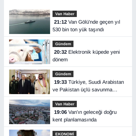
Van Haber
21:12
Van Gölü'nde geçen yıl
530 bin ton yük taşındı
Gündem
20:32
Elektronik küpede yeni
dönem
Gündem
19:33
Türkiye, Suudi Arabistan
ve Pakistan üçlü savunma
anlaşması imzaladı
Van Haber
19:06
Van'ın geleceği doğru
kent planlamasında
EKONOMİ