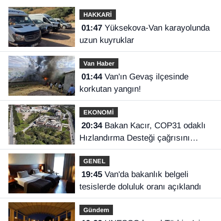
HAKKARİ
01:47
Yüksekova-Van karayolunda
uzun kuyruklar
Van Haber
01:44
Van'ın Gevaş ilçesinde
korkutan yangın!
EKONOMİ
20:34
Bakan Kacır, COP31 odaklı
Hızlandırma Desteği çağrısını
açıkladı
GENEL
19:45
Van'da bakanlık belgeli
tesislerde doluluk oranı açıklandı
Gündem