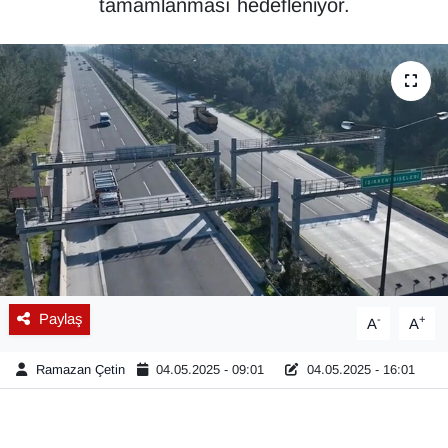
tamamlanması hedefleniyor.
Diğer
DÜNYA
EĞİTİM
EKONOMİ
Eleman
Emlak
Paylaş
-
+
A
A
En çok konuşulanlar
Ramazan Çetin
04.05.2025 - 09:01
04.05.2025 - 16:01
GENEL
Güncel