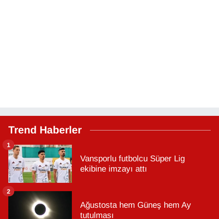
Trend Haberler
1
Vansporlu futbolcu Süper Lig
ekibine imzayı attı
2
Ağustosta hem Güneş hem Ay
tutulması