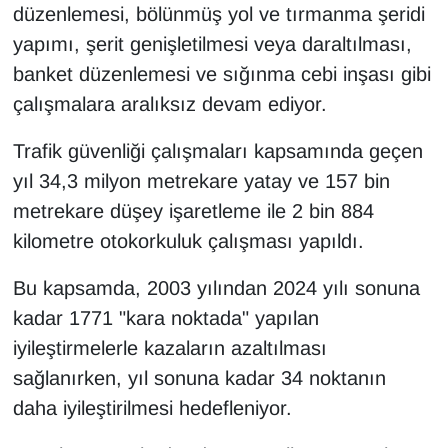
KURDÎ
düzenlemesi, bölünmüş yol ve tırmanma şeridi
yapımı, şerit genişletilmesi veya daraltılması,
MAGAZİN
banket düzenlemesi ve sığınma cebi inşası gibi
çalışmalara aralıksız devam ediyor.
MEDYA
Trafik güvenliği çalışmaları kapsamında geçen
ONE EKONOMİ
yıl 34,3 milyon metrekare yatay ve 157 bin
metrekare düşey işaretleme ile 2 bin 884
POLİTİKA
kilometre otokorkuluk çalışması yapıldı.
Resmi İlanlar
Bu kapsamda, 2003 yılından 2024 yılı sonuna
RÖPORTAJ
kadar 1771 "kara noktada" yapılan
iyileştirmelerle kazaların azaltılması
SAĞLIK
sağlanırken, yıl sonuna kadar 34 noktanın
daha iyileştirilmesi hedefleniyor.
Seri İlan