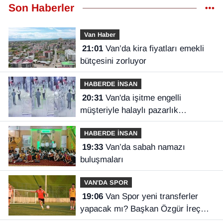
Son Haberler
Van Haber
21:01
Van’da kira fiyatları emekli
bütçesini zorluyor
HABERDE İNSAN
20:31
Van'da işitme engelli
müşteriyle halaylı pazarlık
gülümsetti
HABERDE İNSAN
19:33
Van’da sabah namazı
buluşmaları
VAN'DA SPOR
19:06
Van Spor yeni transferler
yapacak mı? Başkan Özgür İreç
İlhan açıkladı