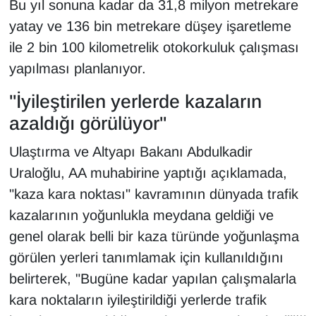
Bu yıl sonuna kadar da 31,8 milyon metrekare
Sinema - TV
yatay ve 136 bin metrekare düşey işaretleme
ile 2 bin 100 kilometrelik otokorkuluk çalışması
SİYASET
yapılması planlanıyor.
SPOR
"İyileştirilen yerlerde kazaların
azaldığı görülüyor"
TEBRİK
Ulaştırma ve Altyapı Bakanı Abdulkadir
TEKNOLOJİ
Uraloğlu, AA muhabirine yaptığı açıklamada,
Turizm
"kaza kara noktası" kavramının dünyada trafik
kazalarının yoğunlukla meydana geldiği ve
VAN'DA SPOR
genel olarak belli bir kaza türünde yoğunlaşma
görülen yerleri tanımlamak için kullanıldığını
Vasıta
belirterek, "Bugüne kadar yapılan çalışmalarla
kara noktaların iyileştirildiği yerlerde trafik
YAŞAM