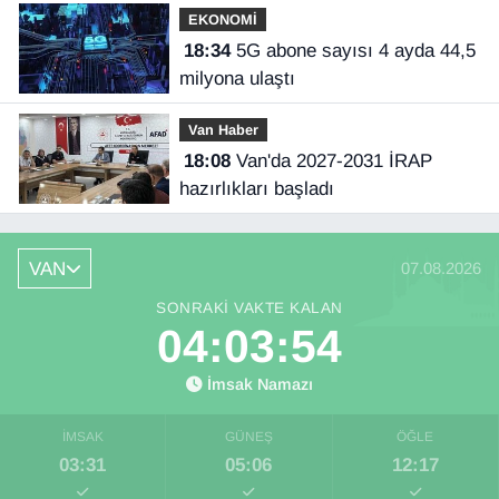
EKONOMİ
18:34
5G abone sayısı 4 ayda 44,5
milyona ulaştı
Van Haber
18:08
Van'da 2027-2031 İRAP
hazırlıkları başladı
VAN
07.08.2026
SONRAKI VAKTE KALAN
04:03:53
İmsak Namazı
İMSAK
GÜNEŞ
ÖĞLE
03:31
05:06
12:17