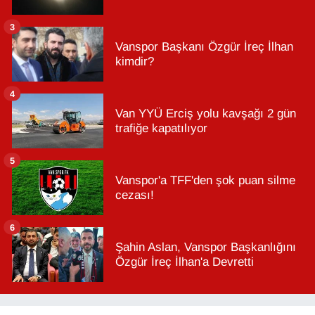
3
Vanspor Başkanı Özgür İreç İlhan
kimdir?
4
Van YYÜ Erciş yolu kavşağı 2 gün
trafiğe kapatılıyor
5
Vanspor'a TFF'den şok puan silme
cezası!
6
Şahin Aslan, Vanspor Başkanlığını
Özgür İreç İlhan'a Devretti