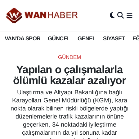
3.SAYFA
Van Nöbetçi Eczaneler
VAN'DA SPOR
GÜNCEL
GENEL
SİYASET
EĞ
ASAYİŞ
Van Hava Durumu
BİLİM VE TEKNOLOJİ
Van Namaz Vakitleri
GÜNDEM
Yapılan o çalışmalarla
Biyografi
Van Trafik Yoğunluk Haritası
ölümlü kazalar azalıyor
Bölge Haberleri
Süper Lig Puan Durumu ve Fikstür
Ulaştırma ve Altyapı Bakanlığına bağlı
Karayolları Genel Müdürlüğü (KGM), kara
ÇEVRE
Tüm Manşetler
nokta olarak bilinen riskli bölgelerde yaptığı
düzenlemelerle trafik kazalarının önüne
Deprem
Son Dakika Haberleri
geçerken, 34 noktadaki iyileştirme
çalışmalarının da yıl sonuna kadar
Dernekler, Odalar
Haber Arşivi