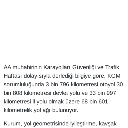
Gündem
Haber
HABERDE İNSAN
İngilizce
AA muhabirinin Karayolları Güvenliği ve Trafik
Kadın
Haftası dolayısıyla derlediği bilgiye göre, KGM
sorumluluğunda 3 bin 796 kilometresi otoyol 30
Kamu Alımları
bin 808 kilometresi devlet yolu ve 33 bin 997
Kim Kimdir?
kilometresi il yolu olmak üzere 68 bin 601
kilometrelik yol ağı bulunuyor.
Kültür & Sanat
Kurum, yol geometrisinde iyileştirme, kavşak