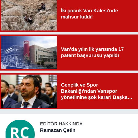
İki çocuk Van Kalesi'nde
mahsur kaldı!
Van'da yılın ilk yarısında 17
patent başvurusu yapıldı
Gençlik ve Spor
Bakanlığı'ndan Vanspor
yönetimine şok karar! Başkan
Şahin Aslan görevden alındı!
EDITÖR HAKKINDA
Ramazan Çetin