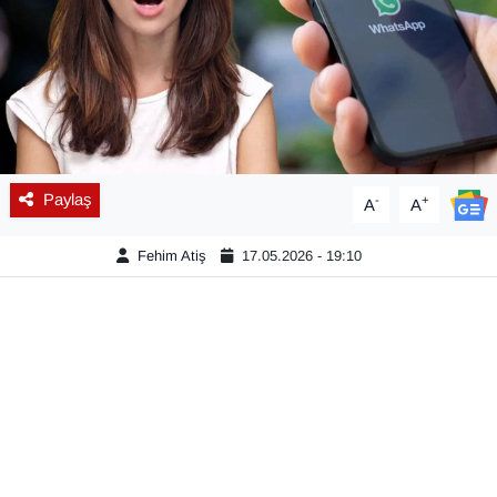
Diğer
DÜNYA
EĞİTİM
Paylaş
-
+
A
A
EKONOMİ
Fehim Atiş
17.05.2026 - 19:10
Eleman
Emlak
En çok konuşulanlar
GENEL
Güncel