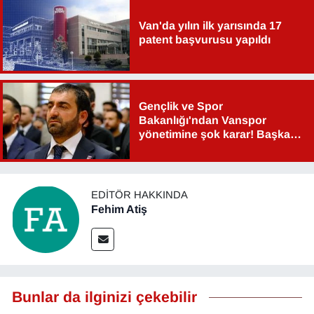
Van'da yılın ilk yarısında 17
patent başvurusu yapıldı
Gençlik ve Spor
Bakanlığı'ndan Vanspor
yönetimine şok karar! Başkan
Şahin Aslan görevden alındı!
EDITÖR HAKKINDA
Fehim Atiş
Bunlar da ilginizi çekebilir