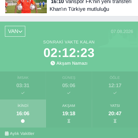
16:10
Vanspor FK'nin yeni transferi
Khan'ın Türkiye mutluluğu
VAN
07.08.2026
SONRAKI VAKTE KALAN
02:12:22
Akşam Namazı
İMSAK
GÜNEŞ
ÖĞLE
03:31
05:06
12:17
İKINDI
AKŞAM
YATSI
16:06
19:18
20:47
Aylık Vakitler