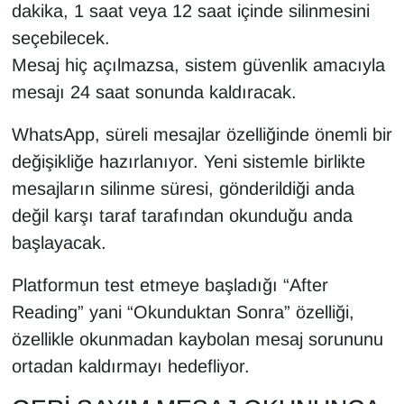
KURDÎ
dakika, 1 saat veya 12 saat içinde silinmesini
seçebilecek.
MAGAZİN
Mesaj hiç açılmazsa, sistem güvenlik amacıyla
mesajı 24 saat sonunda kaldıracak.
MEDYA
WhatsApp, süreli mesajlar özelliğinde önemli bir
ONE EKONOMİ
değişikliğe hazırlanıyor. Yeni sistemle birlikte
mesajların silinme süresi, gönderildiği anda
POLİTİKA
değil karşı taraf tarafından okunduğu anda
Resmi İlanlar
başlayacak.
RÖPORTAJ
Platformun test etmeye başladığı “After
Reading” yani “Okunduktan Sonra” özelliği,
SAĞLIK
özellikle okunmadan kaybolan mesaj sorununu
ortadan kaldırmayı hedefliyor.
Seri İlan