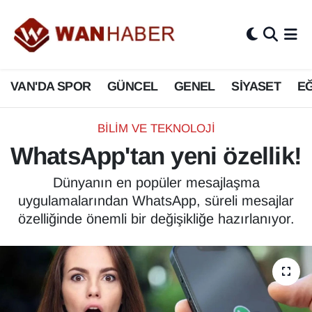
3.SAYFA
Van Nöbetçi Eczaneler
VAN'DA SPOR
GÜNCEL
GENEL
SİYASET
EĞ
ASAYİŞ
Van Hava Durumu
BİLİM VE TEKNOLOJİ
Van Namaz Vakitleri
BİLİM VE TEKNOLOJİ
WhatsApp'tan yeni özellik!
Biyografi
Van Trafik Yoğunluk Haritası
Dünyanın en popüler mesajlaşma
Bölge Haberleri
Süper Lig Puan Durumu ve Fikstür
uygulamalarından WhatsApp, süreli mesajlar
özelliğinde önemli bir değişikliğe hazırlanıyor.
ÇEVRE
Tüm Manşetler
Deprem
Son Dakika Haberleri
Dernekler, Odalar
Haber Arşivi