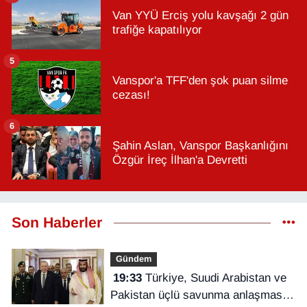
Van YYÜ Erciş yolu kavşağı 2 gün
trafiğe kapatılıyor
5
Vanspor'a TFF'den şok puan silme
cezası!
6
Şahin Aslan, Vanspor Başkanlığını
Özgür İreç İlhan'a Devretti
Son Haberler
Gündem
19:33
Türkiye, Suudi Arabistan ve
Pakistan üçlü savunma anlaşması