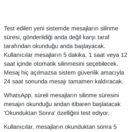
Gündem
Test edilen yeni sistemde mesajların silinme
Haber
süresi, gönderildiği anda değil karşı taraf
HABERDE İNSAN
tarafından okunduğu anda başlayacak.
Kullanıcılar mesajların 5 dakika, 1 saat veya 12
İngilizce
saat içinde otomatik silinmesini seçebilecek.
Mesaj hiç açılmazsa sistem güvenlik amacıyla
Kadın
24 saat sonunda mesajı tamamen kaldıracak.
Kamu Alımları
WhatsApp, süreli mesajların silinme süresini
mesajın okunduğu andan itibaren başlatacak
Kim Kimdir?
'Okunduktan Sonra' özelliğini test ediyor.
Kültür & Sanat
Kullanıcılar, mesajların okunduktan sonra 5