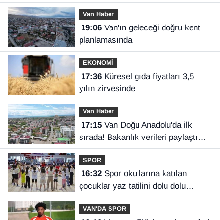
imzaladı
Van Haber
19:06
Van'ın geleceği doğru kent
planlamasında
EKONOMİ
17:36
Küresel gıda fiyatları 3,5
yılın zirvesinde
Van Haber
17:15
Van Doğu Anadolu'da ilk
sırada! Bakanlık verileri paylaştı…
SPOR
16:32
Spor okullarına katılan
çocuklar yaz tatilini dolu dolu
geçiriyor
VAN'DA SPOR