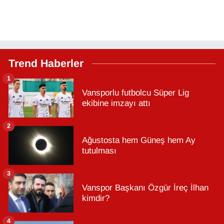
Trend Haberler
1
Vansporlu futbolcu Süper Lig
ekibine imzayı attı
2
Ağustosta hem Güneş hem Ay
tutulması
3
Vanspor Başkanı Özgür İreç İlhan
kimdir?
4