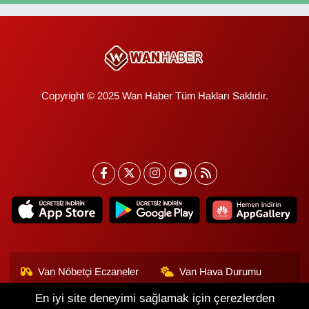
Copyright © 2025 Wan Haber Tüm Hakları Saklıdır.
Van Nöbetçi Eczaneler
Van Hava Durumu
En iyi site deneyimi sağlamak için çerezlerden
Van Namaz Vakitleri
Van Trafik Yoğunluk