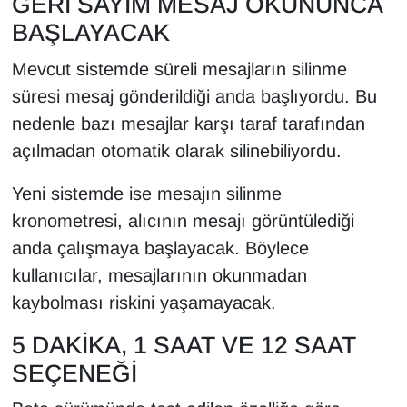
GERİ SAYIM MESAJ OKUNUNCA
Sinema - TV
BAŞLAYACAK
SİYASET
Mevcut sistemde süreli mesajların silinme
süresi mesaj gönderildiği anda başlıyordu. Bu
SPOR
nedenle bazı mesajlar karşı taraf tarafından
açılmadan otomatik olarak silinebiliyordu.
TEBRİK
Yeni sistemde ise mesajın silinme
TEKNOLOJİ
kronometresi, alıcının mesajı görüntülediği
anda çalışmaya başlayacak. Böylece
Turizm
kullanıcılar, mesajlarının okunmadan
VAN'DA SPOR
kaybolması riskini yaşamayacak.
5 DAKİKA, 1 SAAT VE 12 SAAT
Vasıta
SEÇENEĞİ
YAŞAM