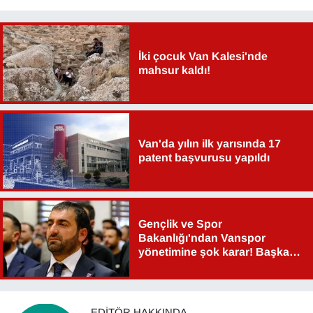
İki çocuk Van Kalesi'nde
mahsur kaldı!
Van'da yılın ilk yarısında 17
patent başvurusu yapıldı
Gençlik ve Spor
Bakanlığı'ndan Vanspor
yönetimine şok karar! Başkan
Şahin Aslan görevden alındı!
EDITÖR HAKKINDA