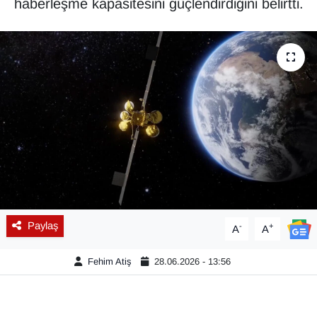
haberleşme kapasitesini güçlendirdiğini belirtti.
Diğer
DÜNYA
EĞİTİM
EKONOMİ
Eleman
Emlak
Paylaş
-
+
A
A
En çok konuşulanlar
Fehim Atiş
28.06.2026 - 13:56
GENEL
Güncel