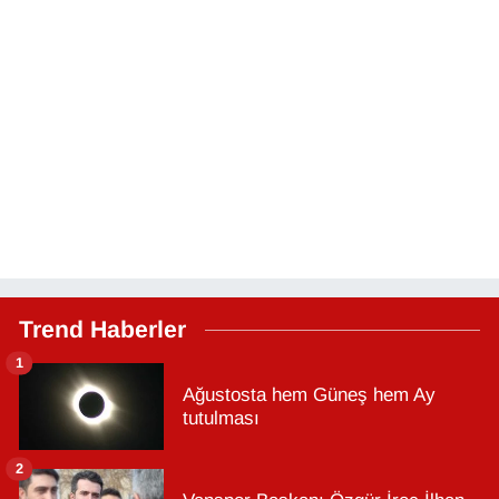
Trend Haberler
1
Ağustosta hem Güneş hem Ay
tutulması
2