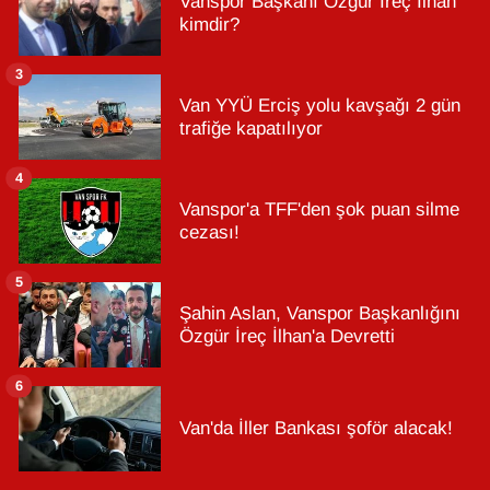
Vanspor Başkanı Özgür İreç İlhan
kimdir?
3
Van YYÜ Erciş yolu kavşağı 2 gün
trafiğe kapatılıyor
4
Vanspor'a TFF'den şok puan silme
cezası!
5
Şahin Aslan, Vanspor Başkanlığını
Özgür İreç İlhan'a Devretti
6
Van'da İller Bankası şoför alacak!