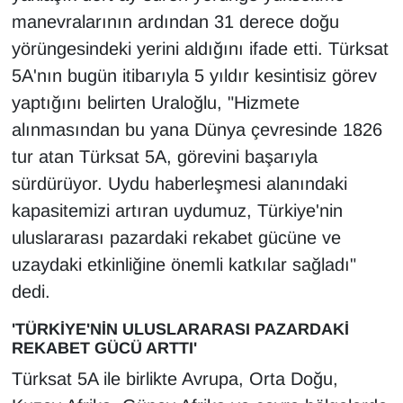
Sinema - TV
manevralarının ardından 31 derece doğu
yörüngesindeki yerini aldığını ifade etti. Türksat
SİYASET
5A'nın bugün itibarıyla 5 yıldır kesintisiz görev
yaptığını belirten Uraloğlu, "Hizmete
SPOR
alınmasından bu yana Dünya çevresinde 1826
TEBRİK
tur atan Türksat 5A, görevini başarıyla
sürdürüyor. Uydu haberleşmesi alanındaki
TEKNOLOJİ
kapasitemizi artıran uydumuz, Türkiye'nin
uluslararası pazardaki rekabet gücüne ve
Turizm
uzaydaki etkinliğine önemli katkılar sağladı"
dedi.
VAN'DA SPOR
'TÜRKİYE'NİN ULUSLARARASI PAZARDAKİ
Vasıta
REKABET GÜCÜ ARTTI'
Türksat 5A ile birlikte Avrupa, Orta Doğu,
YAŞAM