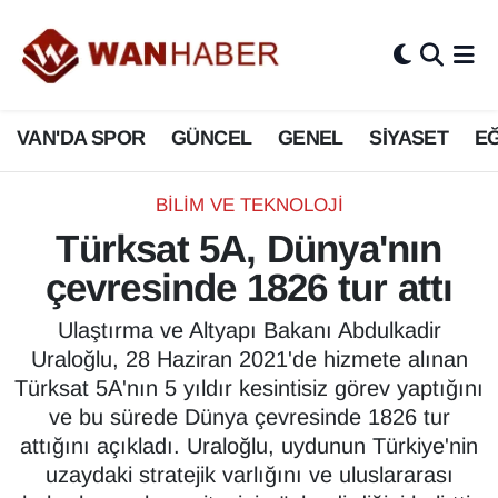
3.SAYFA
Van Nöbetçi Eczaneler
VAN'DA SPOR
GÜNCEL
GENEL
SİYASET
EĞ
ASAYİŞ
Van Hava Durumu
BİLİM VE TEKNOLOJİ
Van Namaz Vakitleri
BİLİM VE TEKNOLOJİ
Türksat 5A, Dünya'nın
Biyografi
Van Trafik Yoğunluk Haritası
çevresinde 1826 tur attı
Bölge Haberleri
Süper Lig Puan Durumu ve Fikstür
Ulaştırma ve Altyapı Bakanı Abdulkadir
Uraloğlu, 28 Haziran 2021'de hizmete alınan
ÇEVRE
Tüm Manşetler
Türksat 5A'nın 5 yıldır kesintisiz görev yaptığını
ve bu sürede Dünya çevresinde 1826 tur
Deprem
Son Dakika Haberleri
attığını açıkladı. Uraloğlu, uydunun Türkiye'nin
uzaydaki stratejik varlığını ve uluslararası
Dernekler, Odalar
Haber Arşivi