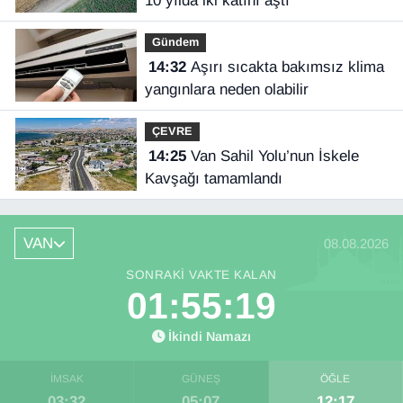
10 yılda iki katını aştı
Gündem
14:32
Aşırı sıcakta bakımsız klima
yangınlara neden olabilir
ÇEVRE
14:25
Van Sahil Yolu’nun İskele
Kavşağı tamamlandı
VAN
08.08.2026
SONRAKI VAKTE KALAN
01:55:19
İkindi Namazı
İMSAK
GÜNEŞ
ÖĞLE
03:32
05:07
12:17