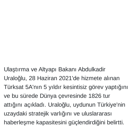
Gündem
Haber
HABERDE İNSAN
İngilizce
Ulaştırma ve Altyapı Bakanı Abdulkadir
Kadın
Uraloğlu, 28 Haziran 2021'de hizmete alınan
Türksat 5A'nın 5 yıldır kesintisiz görev yaptığını
Kamu Alımları
ve bu sürede Dünya çevresinde 1826 tur
Kim Kimdir?
attığını açıkladı. Uraloğlu, uydunun Türkiye'nin
uzaydaki stratejik varlığını ve uluslararası
Kültür & Sanat
haberleşme kapasitesini güçlendirdiğini belirtti.