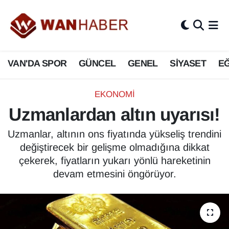
3.SAYFA
Van Nöbetçi Eczaneler
VAN'DA SPOR
GÜNCEL
GENEL
SİYASET
EĞ
ASAYİŞ
Van Hava Durumu
BİLİM VE TEKNOLOJİ
Van Namaz Vakitleri
EKONOMİ
Uzmanlardan altın uyarısı!
Biyografi
Van Trafik Yoğunluk Haritası
Uzmanlar, altının ons fiyatında yükseliş trendini
Bölge Haberleri
Süper Lig Puan Durumu ve Fikstür
değiştirecek bir gelişme olmadığına dikkat
çekerek, fiyatların yukarı yönlü hareketinin
ÇEVRE
Tüm Manşetler
devam etmesini öngörüyor.
Deprem
Son Dakika Haberleri
Dernekler, Odalar
Haber Arşivi