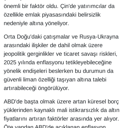
KURDÎ
önemli bir faktör oldu. Çin'de yatırımcılar da
özellikle emlak piyasasındaki belirsizlik
MAGAZİN
nedeniyle altına yöneliyor.
MEDYA
Orta Doğu'daki çatışmalar ve Rusya-Ukrayna
arasındaki ilişkiler de dahil olmak üzere
ONE EKONOMİ
jeopolitik gerginlikler ve ticaret savaşı riskleri,
POLİTİKA
2025 yılında enflasyonu tetikleyebileceğine
yönelik endişeleri beslerken bu durumun da
Resmi İlanlar
güvenli liman özelliği taşıyan altına talebi
artırabileceği öngörülüyor.
RÖPORTAJ
ABD'de başta olmak üzere artan küresel borç
SAĞLIK
yüklerinden kaynaklı mali istikrarsızlık da altın
fiyatlarını artıran faktörler arasında yer alıyor.
Seri İlan
Öte yandan ABD'de açıklanan enflasyon