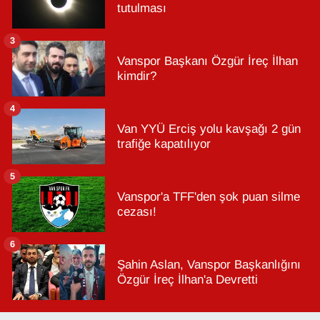
tutulması
3
Vanspor Başkanı Özgür İreç İlhan
kimdir?
4
Van YYÜ Erciş yolu kavşağı 2 gün
trafiğe kapatılıyor
5
Vanspor'a TFF'den şok puan silme
cezası!
6
Şahin Aslan, Vanspor Başkanlığını
Özgür İreç İlhan'a Devretti