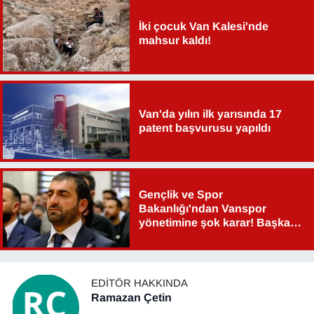
İki çocuk Van Kalesi'nde
mahsur kaldı!
Van'da yılın ilk yarısında 17
patent başvurusu yapıldı
Gençlik ve Spor
Bakanlığı'ndan Vanspor
yönetimine şok karar! Başkan
Şahin Aslan görevden alındı!
EDITÖR HAKKINDA
Ramazan Çetin