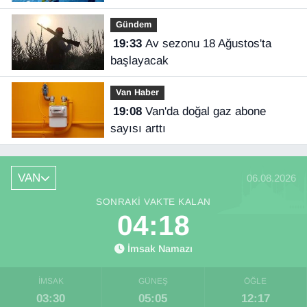
Gündem
19:33
Av sezonu 18 Ağustos'ta
başlayacak
Van Haber
19:08
Van'da doğal gaz abone
sayısı arttı
VAN
06.08.2026
SONRAKI VAKTE KALAN
04:18
İmsak Namazı
İMSAK
GÜNEŞ
ÖĞLE
03:30
05:05
12:17