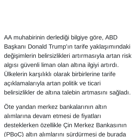
Gündem
Haber
AA muhabirinin derlediği bilgiye göre, ABD
HABERDE İNSAN
Başkanı Donald Trump'ın tarife yaklaşımındaki
değişimlerin belirsizlikleri artırmasıyla artan risk
İngilizce
algısı güvenli liman olan altına ilgiyi artırdı.
Ülkelerin karşılıklı olarak birbirlerine tarife
Kadın
açıklamalarıyla artan politik ve ticari
belirsizlikler de altına talebin artmasını sağladı.
Kamu Alımları
Öte yandan merkez bankalarının altın
Kim Kimdir?
alımlarına devam etmesi de fiyatları
Kültür & Sanat
desteklerken özellikle Çin Merkez Bankasının
(PBoC) altın alımlarını sürdürmesi de burada