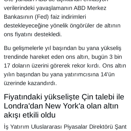
Sinema - TV
verilerindeki yavaşlamanın ABD Merkez
Bankasının (Fed) faiz indirimleri
SİYASET
destekleyeceğine yönelik öngörüler de altının
ons fiyatını destekledi.
SPOR
Bu gelişmelerle yıl başından bu yana yükseliş
TEBRİK
trendinde hareket eden ons altın, bugün 3 bin
TEKNOLOJİ
17 doların üzerini görerek rekor kırdı. Ons altın
yılın başından bu yana yatırımcısına 14'ün
Turizm
üzerinde kazandırdı.
VAN'DA SPOR
Fiyatındaki yükselişte Çin talebi ile
Londra'dan New York'a olan altın
Vasıta
akışı etkili oldu
YAŞAM
İş Yatırım Uluslararası Piyasalar Direktörü Şant