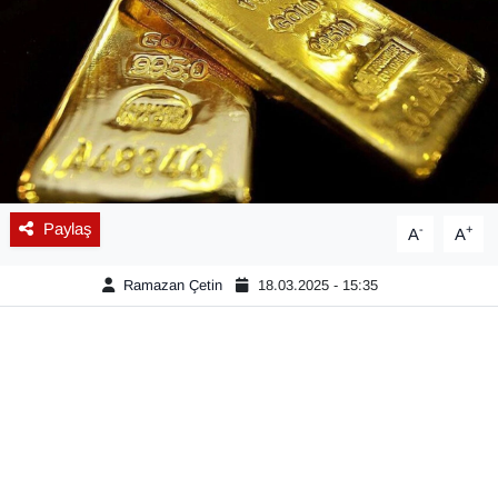
Diğer
DÜNYA
EĞİTİM
EKONOMİ
Paylaş
-
+
A
A
Eleman
Ramazan Çetin
18.03.2025 - 15:35
Emlak
En çok konuşulanlar
GENEL
Güncel