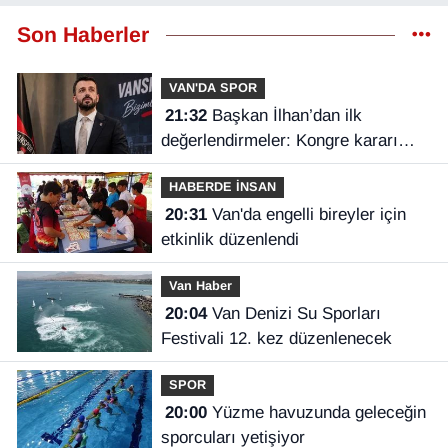
Son Haberler
VAN'DA SPOR
21:32
Başkan İlhan’dan ilk
değerlendirmeler: Kongre kararı
Vanspor’u uçuruma sürükleyebilirdi!
HABERDE İNSAN
20:31
Van'da engelli bireyler için
etkinlik düzenlendi
Van Haber
20:04
Van Denizi Su Sporları
Festivali 12. kez düzenlenecek
SPOR
20:00
Yüzme havuzunda geleceğin
sporcuları yetişiyor