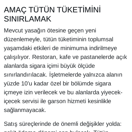
Sinema - TV
AMAÇ TÜTÜN TÜKETİMİNİ
SINIRLAMAK
SİYASET
Mevcut yasağın ötesine geçen yeni
SPOR
düzenlemeyle, tütün tüketiminin toplumsal
yaşamdaki etkileri de minimuma indirilmeye
TEBRİK
çalışılıyor. Restoran, kafe ve pastanelerde açık
TEKNOLOJİ
alanlarda sigara içimi büyük ölçüde
sınırlandırılacak. İşletmelerde yalnızca alanın
Turizm
yüzde 10’u kadar özel bir bölümde sigara
içmeye izin verilecek ve bu alanlarda yiyecek-
VAN'DA SPOR
içecek servisi ile garson hizmeti kesinlikle
sağlanmayacak.
Vasıta
Satış süreçlerinde de önemli değişikler yolda:
YAŞAM