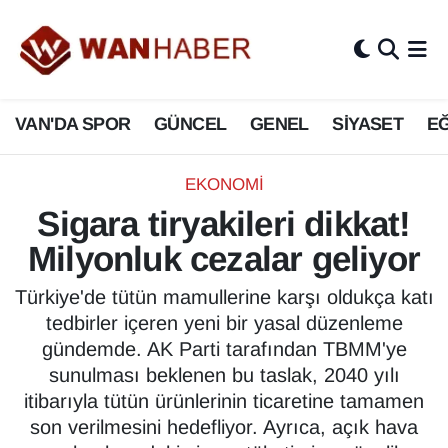
3.SAYFA
Van Nöbetçi Eczaneler
VAN'DA SPOR
GÜNCEL
GENEL
SİYASET
EĞ
ASAYİŞ
Van Hava Durumu
BİLİM VE TEKNOLOJİ
Van Namaz Vakitleri
EKONOMİ
Sigara tiryakileri dikkat!
Biyografi
Van Trafik Yoğunluk Haritası
Milyonluk cezalar geliyor
Bölge Haberleri
Süper Lig Puan Durumu ve Fikstür
Türkiye'de tütün mamullerine karşı oldukça katı
tedbirler içeren yeni bir yasal düzenleme
ÇEVRE
Tüm Manşetler
gündemde. AK Parti tarafından TBMM'ye
sunulması beklenen bu taslak, 2040 yılı
Deprem
Son Dakika Haberleri
itibarıyla tütün ürünlerinin ticaretine tamamen
son verilmesini hedefliyor. Ayrıca, açık hava
Dernekler, Odalar
Haber Arşivi