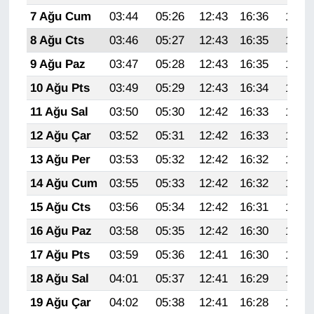
Sinema - TV
7 Ağu Cum
03:44
05:26
12:43
16:36
19:50
8 Ağu Cts
03:46
05:27
12:43
16:35
19:49
SİYASET
9 Ağu Paz
03:47
05:28
12:43
16:35
19:47
SPOR
10 Ağu Pts
03:49
05:29
12:43
16:34
19:46
11 Ağu Sal
03:50
05:30
12:42
16:33
19:45
TEBRİK
12 Ağu Çar
03:52
05:31
12:42
16:33
19:43
TEKNOLOJİ
13 Ağu Per
03:53
05:32
12:42
16:32
19:42
14 Ağu Cum
03:55
05:33
12:42
16:32
19:41
Turizm
15 Ağu Cts
03:56
05:34
12:42
16:31
19:39
VAN'DA SPOR
16 Ağu Paz
03:58
05:35
12:42
16:30
19:38
17 Ağu Pts
03:59
05:36
12:41
16:30
19:36
Vasıta
18 Ağu Sal
04:01
05:37
12:41
16:29
19:35
YAŞAM
19 Ağu Çar
04:02
05:38
12:41
16:28
19:34