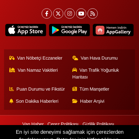
Van Nöbetçi Eczaneler
Van Hava Durumu
Van Namaz Vakitleri
Van Trafik Yoğunluk
Haritası
Puan Durumu ve Fikstür
Tüm Manşetler
Son Dakika Haberleri
Haber Arşivi
Van Haber
Çerez Politikası
Gizlilik Politikası
Üyelik Sözleşmesi
Veri Politikası
Künye
İletişim
En iyi site deneyimi sağlamak için çerezlerden