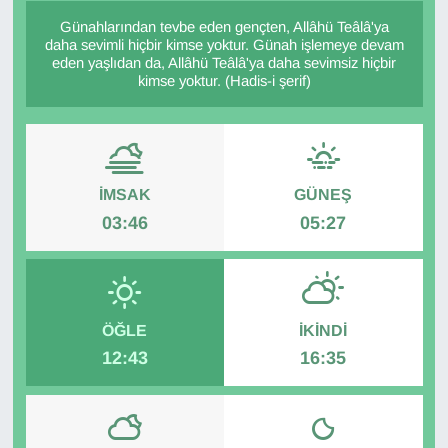
Günahlarından tevbe eden gençten, Allâhü Teâlâ'ya
Diğer
daha sevimli hiçbir kimse yoktur. Günah işlemeye devam
eden yaşlıdan da, Allâhü Teâlâ'ya daha sevimsiz hiçbir
kimse yoktur. (Hadis-i şerif)
DÜNYA
EĞİTİM
EKONOMİ
İMSAK
GÜNEŞ
03:46
05:27
Eleman
Emlak
ÖĞLE
İKINDI
En çok konuşulanlar
12:43
16:35
GENEL
Güncel