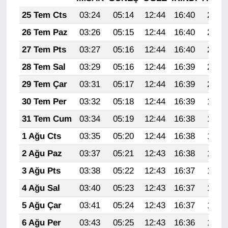
KURDÎ
25 Tem Cts
03:24
05:14
12:44
16:40
20:04
MAGAZİN
26 Tem Paz
03:26
05:15
12:44
16:40
20:03
27 Tem Pts
03:27
05:16
12:44
16:40
20:02
MEDYA
28 Tem Sal
03:29
05:16
12:44
16:39
20:01
ONE EKONOMİ
29 Tem Çar
03:31
05:17
12:44
16:39
20:00
30 Tem Per
03:32
05:18
12:44
16:39
19:59
POLİTİKA
31 Tem Cum
03:34
05:19
12:44
16:38
19:58
Resmi İlanlar
1 Ağu Cts
03:35
05:20
12:44
16:38
19:57
2 Ağu Paz
03:37
05:21
12:43
16:38
19:56
RÖPORTAJ
3 Ağu Pts
03:38
05:22
12:43
16:37
19:55
SAĞLIK
4 Ağu Sal
03:40
05:23
12:43
16:37
19:53
5 Ağu Çar
03:41
05:24
12:43
16:37
19:52
Seri İlan
6 Ağu Per
03:43
05:25
12:43
16:36
19:51