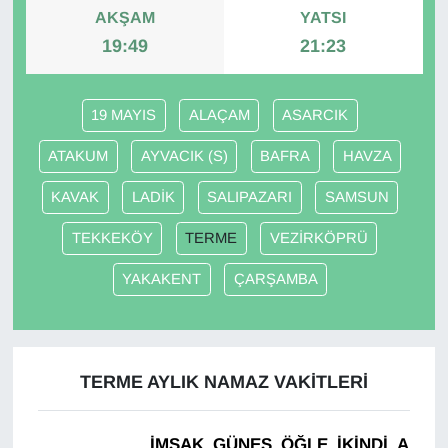
AKŞAM
YATSI
19:49
21:23
Gündem
Haber
19 MAYIS
ALAÇAM
ASARCIK
HABERDE İNSAN
ATAKUM
AYVACIK (S)
BAFRA
HAVZA
KAVAK
LADİK
SALIPAZARI
SAMSUN
İngilizce
TEKKEKÖY
TERME
VEZİRKÖPRÜ
Kadın
YAKAKENT
ÇARŞAMBA
Kamu Alımları
Kim Kimdir?
TERME AYLIK NAMAZ VAKITLERI
Kültür & Sanat
İMSAK
GÜNEŞ
ÖĞLE
İKINDI
AKŞA