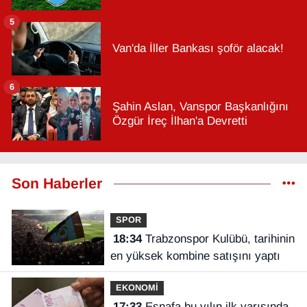
5
Van'da İller Bankası şoför alacak!
6
Şahin Aslan, Vanspor Başkanlığını
Özgür İreç İlhan'a Devretti
Son Haberler
SPOR
18:34
Trabzonspor Kulübü, tarihinin
en yüksek kombine satışını yaptı
EKONOMİ
17:33
Esnafa bu yılın ilk yarısında