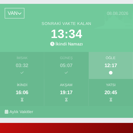
VAN
08.08.2026
SONRAKI VAKTE KALAN
13:33
İkindi Namazı
İMSAK
GÜNEŞ
ÖĞLE
03:32
05:07
12:17
İKINDI
AKŞAM
YATSI
16:06
19:17
20:45
Aylık Vakitler