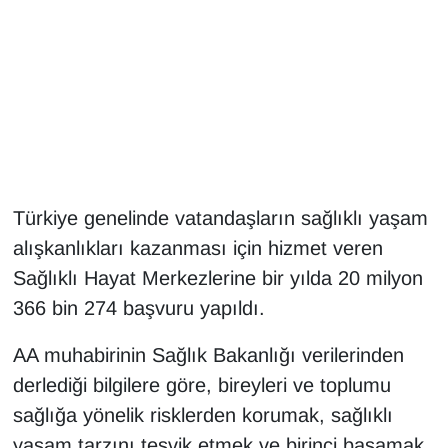
Gündem
Haber
HABERDE İNSAN
İngilizce
Türkiye genelinde vatandaşların sağlıklı yaşam
alışkanlıkları kazanması için hizmet veren
Kadın
Sağlıklı Hayat Merkezlerine bir yılda 20 milyon
Kamu Alımları
366 bin 274 başvuru yapıldı.
Kim Kimdir?
AA muhabirinin Sağlık Bakanlığı verilerinden
derlediği bilgilere göre, bireyleri ve toplumu
Kültür & Sanat
sağlığa yönelik risklerden korumak, sağlıklı
yaşam tarzını teşvik etmek ve birinci basamak