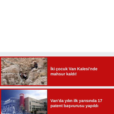
İki çocuk Van Kalesi'nde
mahsur kaldı!
Van'da yılın ilk yarısında 17
patent başvurusu yapıldı