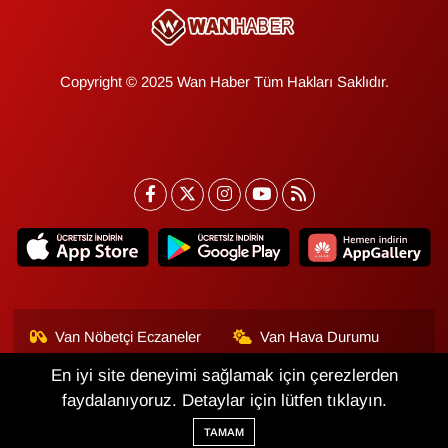
Copyright © 2025 Wan Haber Tüm Hakları Saklıdır.
Van Nöbetçi Eczaneler
Van Hava Durumu
En iyi site deneyimi sağlamak için çerezlerden
Van Namaz Vakitleri
Van Trafik Yoğunluk
Haritası
faydalanıyoruz. Detaylar için lütfen tıklayın.
TAMAM
Puan Durumu ve Fikstür
Tüm Manşetler