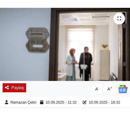
Diğer
DÜNYA
EĞİTİM
EKONOMİ
Eleman
Emlak
Paylaş
-
+
A
A
En çok konuşulanlar
Ramazan Çetin
10.09.2025 - 11:32
10.09.2025 - 18:32
GENEL
Güncel