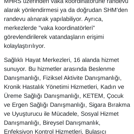
MHRS üzerinden vaka koordinatörüne randevu
Sinema - TV
alarak yönlendirmesi ya da doğrudan SHM'den
randevu alınarak yapılabiliyor. Ayrıca,
SİYASET
merkezlerde "vaka koordinatörleri"
SPOR
görevlendirilerek vatandaşların erişimi
kolaylaştırılıyor.
TEBRİK
Sağlıklı Hayat Merkezleri, 16 alanda hizmet
TEKNOLOJİ
sunuyor. Bu hizmetler arasında Beslenme
Danışmanlığı, Fiziksel Aktivite Danışmanlığı,
Turizm
Kronik Hastalık Yönetimi Hizmetleri, Kadın ve
Üreme Sağlığı Danışmanlığı, KETEM, Çocuk
VAN'DA SPOR
ve Ergen Sağlığı Danışmanlığı, Sigara Bırakma
Vasıta
ve Uyuşturucu ile Mücadele, Sosyal Hizmet
Danışmanlığı, Bireysel Danışmanlık,
YAŞAM
Enfeksiyon Kontrol Hizmetleri, Bulaşıcı