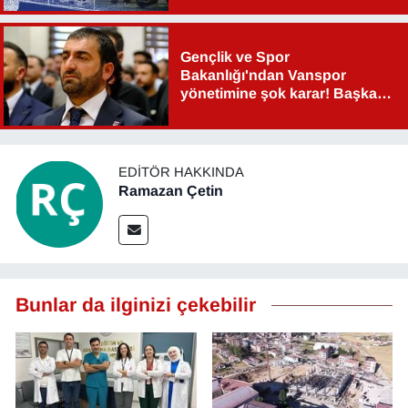
Gençlik ve Spor
Bakanlığı'ndan Vanspor
yönetimine şok karar! Başkan
Şahin Aslan görevden alındı!
EDITÖR HAKKINDA
Ramazan Çetin
Bunlar da ilginizi çekebilir