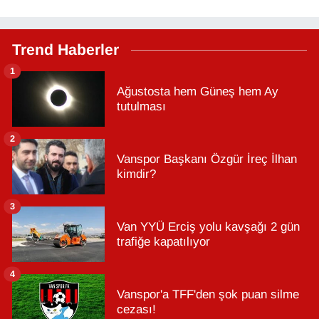
Trend Haberler
1
Ağustosta hem Güneş hem Ay
tutulması
2
Vanspor Başkanı Özgür İreç İlhan
kimdir?
3
Van YYÜ Erciş yolu kavşağı 2 gün
trafiğe kapatılıyor
4
Vanspor'a TFF'den şok puan silme
cezası!