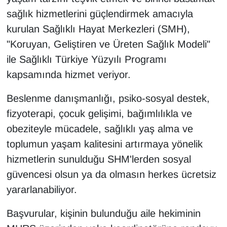
KURDÎ
sağlık hizmetlerini güçlendirmek amacıyla
kurulan Sağlıklı Hayat Merkezleri (SMH),
MAGAZİN
"Koruyan, Geliştiren ve Üreten Sağlık Modeli"
MEDYA
ile Sağlıklı Türkiye Yüzyılı Programı
kapsamında hizmet veriyor.
ONE EKONOMİ
Beslenme danışmanlığı, psiko-sosyal destek,
POLİTİKA
fizyoterapi, çocuk gelişimi, bağımlılıkla ve
obeziteyle mücadele, sağlıklı yaş alma ve
Resmi İlanlar
toplumun yaşam kalitesini artırmaya yönelik
RÖPORTAJ
hizmetlerin sunulduğu SHM'lerden sosyal
güvencesi olsun ya da olmasın herkes ücretsiz
SAĞLIK
yararlanabiliyor.
Seri İlan
Başvurular, kişinin bulunduğu aile hekiminin