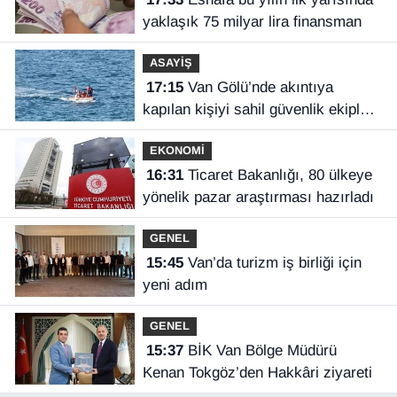
yaklaşık 75 milyar lira finansman
ASAYİŞ
17:15
Van Gölü’nde akıntıya
kapılan kişiyi sahil güvenlik ekipleri
kurtardı
EKONOMİ
16:31
Ticaret Bakanlığı, 80 ülkeye
yönelik pazar araştırması hazırladı
GENEL
15:45
Van’da turizm iş birliği için
yeni adım
GENEL
15:37
BİK Van Bölge Müdürü
Kenan Tokgöz’den Hakkâri ziyareti