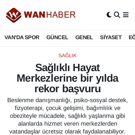
3.SAYFA
Van Nöbetçi Eczaneler
VAN'DA SPOR
GÜNCEL
GENEL
SİYASET
EĞ
ASAYİŞ
Van Hava Durumu
BİLİM VE TEKNOLOJİ
Van Namaz Vakitleri
SAĞLIK
Sağlıklı Hayat
Biyografi
Van Trafik Yoğunluk Haritası
Merkezlerine bir yılda
Bölge Haberleri
Süper Lig Puan Durumu ve Fikstür
rekor başvuru
ÇEVRE
Tüm Manşetler
Beslenme danışmanlığı, psiko-sosyal destek,
fizyoterapi, çocuk gelişimi, bağımlılık ve
Deprem
Son Dakika Haberleri
obeziteyle mücadele, sağlıklı yaşlanma gibi
alanlarda hizmet veren merkezlerden
Dernekler, Odalar
Haber Arşivi
vatandaşlar ücretsiz olarak faydalanabiliyor.