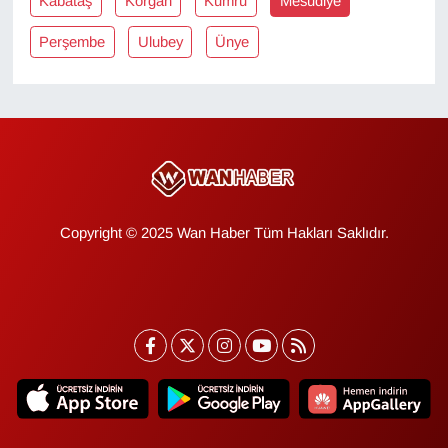
Kabataş
Korgan
Kumru
Mesudiye
KURDÎ
Perşembe
Ulubey
Ünye
MAGAZİN
MEDYA
ONE EKONOMİ
POLİTİKA
Copyright © 2025 Wan Haber Tüm Hakları Saklıdır.
Resmi İlanlar
RÖPORTAJ
SAĞLIK
Seri İlan