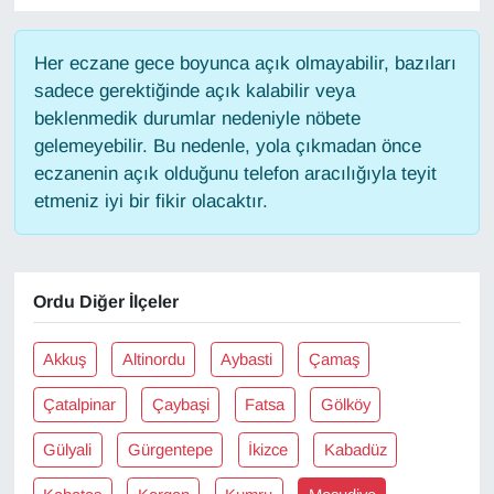
Gündem
Her eczane gece boyunca açık olmayabilir, bazıları
sadece gerektiğinde açık kalabilir veya
Haber
beklenmedik durumlar nedeniyle nöbete
gelemeyebilir. Bu nedenle, yola çıkmadan önce
HABERDE İNSAN
eczanenin açık olduğunu telefon aracılığıyla teyit
etmeniz iyi bir fikir olacaktır.
İngilizce
Kadın
Ordu Diğer İlçeler
Kamu Alımları
Akkuş
Altinordu
Aybasti
Çamaş
Kim Kimdir?
Çatalpinar
Çaybaşi
Fatsa
Gölköy
Kültür & Sanat
Gülyali
Gürgentepe
İkizce
Kabadüz