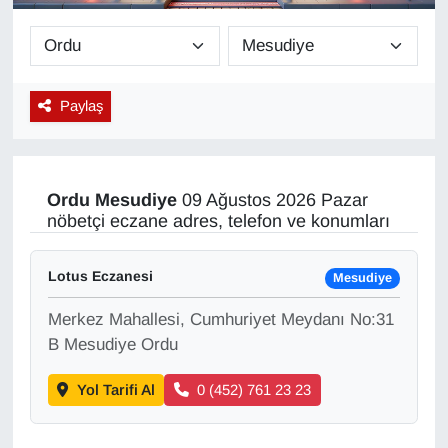
Diğer
DÜNYA
Paylaş
EĞİTİM
EKONOMİ
Ordu
Mesudiye
09 Ağustos 2026 Pazar
nöbetçi eczane adres, telefon ve konumları
Eleman
Lotus Eczanesi
Mesudiye
Emlak
Merkez Mahallesi, Cumhuriyet Meydanı No:31
En çok konuşulanlar
B Mesudiye Ordu
Yol Tarifi Al
0 (452) 761 23 23
GENEL
Güncel