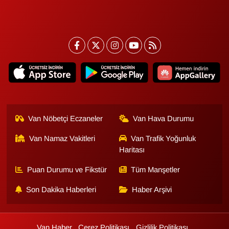
Sinema - TV
SİYASET
SPOR
TEBRİK
TEKNOLOJİ
Van Nöbetçi Eczaneler
Van Hava Durumu
Turizm
Van Namaz Vakitleri
Van Trafik Yoğunluk
Haritası
VAN'DA SPOR
Puan Durumu ve Fikstür
Tüm Manşetler
Son Dakika Haberleri
Haber Arşivi
Vasıta
YAŞAM
Van Haber
Çerez Politikası
Gizlilik Politikası