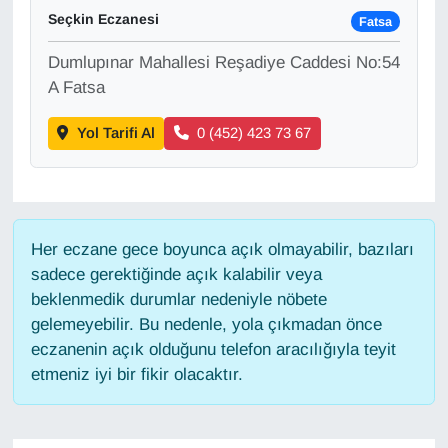
Seçkin Eczanesi
Fatsa
Gündem
Dumlupınar Mahallesi Reşadiye Caddesi No:54
A Fatsa
Haber
Yol Tarifi Al
0 (452) 423 73 67
HABERDE İNSAN
İngilizce
Her eczane gece boyunca açık olmayabilir, bazıları
Kadın
sadece gerektiğinde açık kalabilir veya
beklenmedik durumlar nedeniyle nöbete
Kamu Alımları
gelemeyebilir. Bu nedenle, yola çıkmadan önce
eczanenin açık olduğunu telefon aracılığıyla teyit
Kim Kimdir?
etmeniz iyi bir fikir olacaktır.
Kültür & Sanat