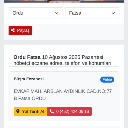
Diğer
DÜNYA
Paylaş
EĞİTİM
EKONOMİ
Ordu
Fatsa
10 Ağustos 2026 Pazartesi
nöbetçi eczane adres, telefon ve konumları
Eleman
Büşra Eczanesi
Fatsa
Emlak
EVKAF MAH. ARSLAN AYDINLIK CAD.NO:77
En çok konuşulanlar
B Fatsa ORDU
Yol Tarifi Al
0 (452) 424 06 16
GENEL
Güncel