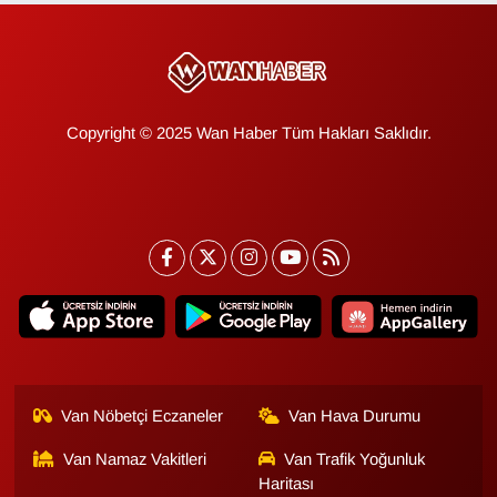
KURDÎ
MAGAZİN
MEDYA
Copyright © 2025 Wan Haber Tüm Hakları Saklıdır.
ONE EKONOMİ
POLİTİKA
Resmi İlanlar
RÖPORTAJ
SAĞLIK
Van Nöbetçi Eczaneler
Van Hava Durumu
Seri İlan
Van Namaz Vakitleri
Van Trafik Yoğunluk
Haritası