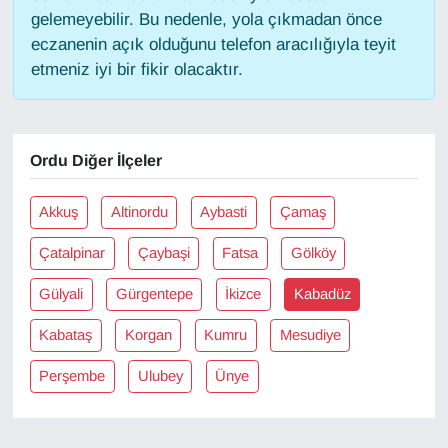
gelemeyebilir. Bu nedenle, yola çıkmadan önce
eczanenin açık olduğunu telefon aracılığıyla teyit
Gündem
etmeniz iyi bir fikir olacaktır.
Haber
HABERDE İNSAN
Ordu Diğer İlçeler
İngilizce
Akkuş
Altinordu
Aybasti
Çamaş
Kadın
Çatalpinar
Çaybaşi
Fatsa
Gölköy
Gülyali
Gürgentepe
İkizce
Kabadüz
Kamu Alımları
Kabataş
Korgan
Kumru
Mesudiye
Kim Kimdir?
Perşembe
Ulubey
Ünye
Kültür & Sanat