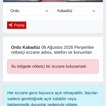
Diğer
DÜNYA
Paylaş
EĞİTİM
EKONOMİ
Ordu
Kabadüz
06 Ağustos 2026 Perşembe
nöbetçi eczane adres, telefon ve konumları
Eleman
Bu bölgede nöbetçi bir eczane bulunamadı.
Emlak
En çok konuşulanlar
Her eczane gece boyunca açık olmayabilir, bazıları
GENEL
sadece gerektiğinde açık kalabilir veya
beklenmedik durumlar nedeniyle nöbete
Güncel