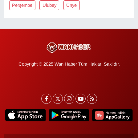
KURDÎ
Perşembe
Ulubey
Ünye
MAGAZİN
MEDYA
ONE EKONOMİ
Copyright © 2025 Wan Haber Tüm Hakları Saklıdır.
POLİTİKA
Resmi İlanlar
RÖPORTAJ
SAĞLIK
Seri İlan