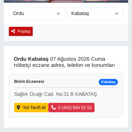
Diğer
DÜNYA
Paylaş
EĞİTİM
EKONOMİ
Ordu
Kabataş
07 Ağustos 2026 Cuma
nöbetçi eczane adres, telefon ve konumları
Eleman
Bizim Eczanesi
Kabataş
Emlak
Sağlık Ocağı Cad. No:31 B KABATAŞ
En çok konuşulanlar
Yol Tarifi Al
0 (452) 694 52 52
GENEL
Güncel