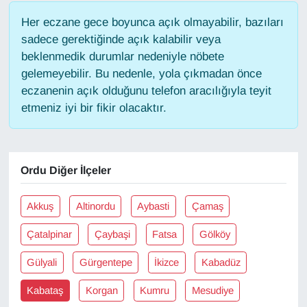
Her eczane gece boyunca açık olmayabilir, bazıları
Gündem
sadece gerektiğinde açık kalabilir veya
beklenmedik durumlar nedeniyle nöbete
Haber
gelemeyebilir. Bu nedenle, yola çıkmadan önce
eczanenin açık olduğunu telefon aracılığıyla teyit
HABERDE İNSAN
etmeniz iyi bir fikir olacaktır.
İngilizce
Ordu Diğer İlçeler
Kadın
Kamu Alımları
Akkuş
Altinordu
Aybasti
Çamaş
Çatalpinar
Çaybaşi
Fatsa
Gölköy
Kim Kimdir?
Gülyali
Gürgentepe
İkizce
Kabadüz
Kültür & Sanat
Kabataş
Korgan
Kumru
Mesudiye