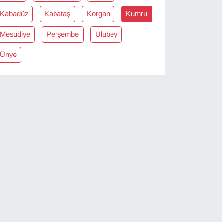
Kabadüz
Kabataş
Korgan
Kumru
Mesudiye
Perşembe
Ulubey
Ünye