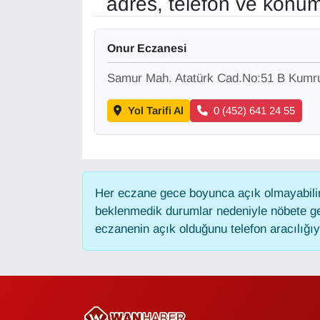
adres, telefon ve konum
Gündem
Onur Eczanesi
Haber
Samur Mah. Atatürk Cad.No:51 B Kum
HABERDE İNSAN
Yol Tarifi Al
0 (452) 641 24 55
İngilizce
Kadın
Her eczane gece boyunca açık olmayabilir,
beklenmedik durumlar nedeniyle nöbete ge
Kamu Alımları
eczanenin açık olduğunu telefon aracılığıyla
Kim Kimdir?
Kültür & Sanat