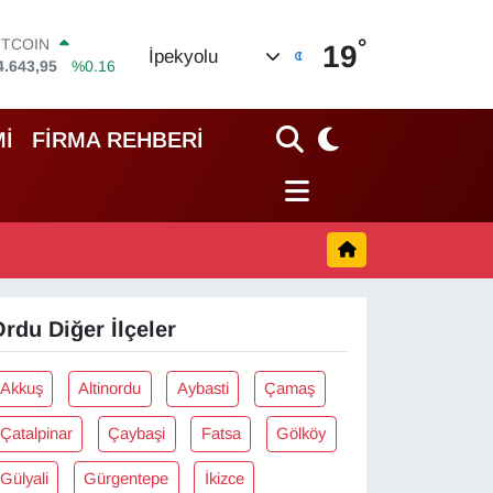
°
ITCOIN
19
İpekyolu
4.643,95
%0.16
OLAR
7,6704
%0
URO
İ
FİRMA REHBERİ
5,0406
%-0.08
TERLİN
4,2143
%0
RAM ALTIN
500.87
%0.12
İST100
3.799
%70
rdu Diğer İlçeler
Akkuş
Altinordu
Aybasti
Çamaş
Çatalpinar
Çaybaşi
Fatsa
Gölköy
Gülyali
Gürgentepe
İkizce