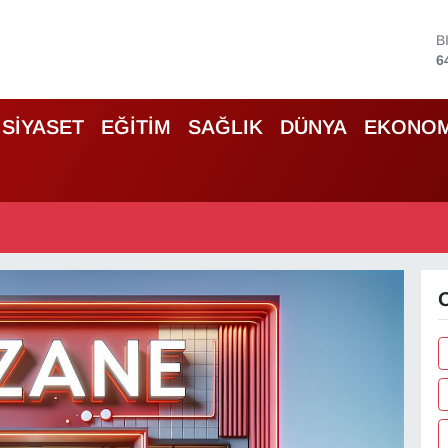
B
6
D
4
E
SİYASET
EĞİTİM
SAĞLIK
DÜNYA
EKONOM
5
S
6
G
6
B
1
O