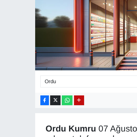
Diğer
DÜNYA
EĞİTİM
EKONOMİ
Eleman
Emlak
En çok konuşulanlar
GENEL
Ordu
Kumru
07 Ağusto
Güncel