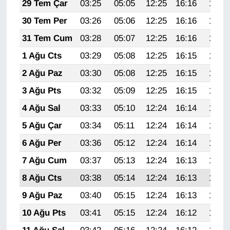
KURDÎ
29 Tem Çar
03:25
05:05
12:25
16:16
19:35
30 Tem Per
03:26
05:06
12:25
16:16
19:34
MAGAZİN
31 Tem Cum
03:28
05:07
12:25
16:16
19:33
MEDYA
1 Ağu Cts
03:29
05:08
12:25
16:15
19:32
2 Ağu Paz
03:30
05:08
12:25
16:15
19:31
ONE EKONOMİ
3 Ağu Pts
03:32
05:09
12:25
16:15
19:30
POLİTİKA
4 Ağu Sal
03:33
05:10
12:24
16:14
19:29
5 Ağu Çar
03:34
05:11
12:24
16:14
19:28
Resmi İlanlar
6 Ağu Per
03:36
05:12
12:24
16:14
19:27
RÖPORTAJ
7 Ağu Cum
03:37
05:13
12:24
16:13
19:26
8 Ağu Cts
03:38
05:14
12:24
16:13
19:24
SAĞLIK
9 Ağu Paz
03:40
05:15
12:24
16:13
19:23
Seri İlan
10 Ağu Pts
03:41
05:15
12:24
16:12
19:22