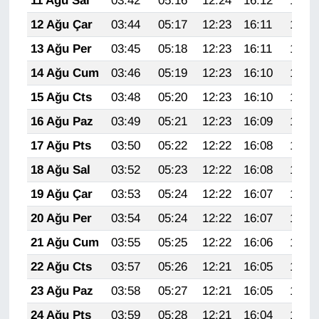
11 Ağu Sal
03:42
05:16
12:24
16:12
19:21
Sinema - TV
12 Ağu Çar
03:44
05:17
12:23
16:11
19:20
SİYASET
13 Ağu Per
03:45
05:18
12:23
16:11
19:18
14 Ağu Cum
03:46
05:19
12:23
16:10
19:17
SPOR
15 Ağu Cts
03:48
05:20
12:23
16:10
19:16
TEBRİK
16 Ağu Paz
03:49
05:21
12:23
16:09
19:15
17 Ağu Pts
03:50
05:22
12:22
16:08
19:13
TEKNOLOJİ
18 Ağu Sal
03:52
05:23
12:22
16:08
19:12
Turizm
19 Ağu Çar
03:53
05:24
12:22
16:07
19:11
20 Ağu Per
03:54
05:24
12:22
16:07
19:09
VAN'DA SPOR
21 Ağu Cum
03:55
05:25
12:22
16:06
19:08
Vasıta
22 Ağu Cts
03:57
05:26
12:21
16:05
19:06
23 Ağu Paz
03:58
05:27
12:21
16:05
19:05
YAŞAM
24 Ağu Pts
03:59
05:28
12:21
16:04
19:04