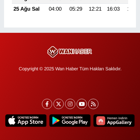
YEREL
25 Ağu Sal
04:00
05:29
12:21
16:03
19:02
Copyright © 2025 Wan Haber Tüm Hakları Saklıdır.