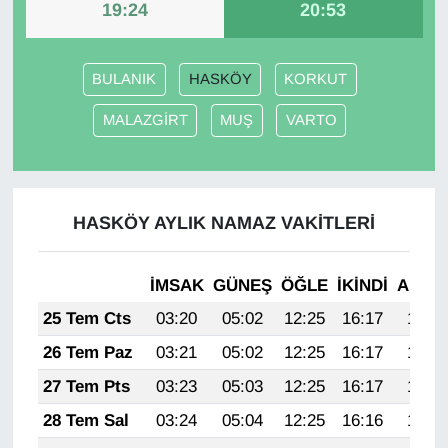
19:24
20:53
Gündem
BULANIK
HASKÖY
KORKUT
Haber
MALAZGİRT
MUŞ
VARTO
HABERDE İNSAN
İngilizce
HASKÖY AYLIK NAMAZ VAKITLERI
Kadın
İMSAK
GÜNEŞ
ÖĞLE
İKINDI
AKŞA
Kamu Alımları
25 Tem Cts
03:20
05:02
12:25
16:17
19:38
Kim Kimdir?
26 Tem Paz
03:21
05:02
12:25
16:17
19:37
27 Tem Pts
03:23
05:03
12:25
16:17
19:37
Kültür & Sanat
28 Tem Sal
03:24
05:04
12:25
16:16
19:36