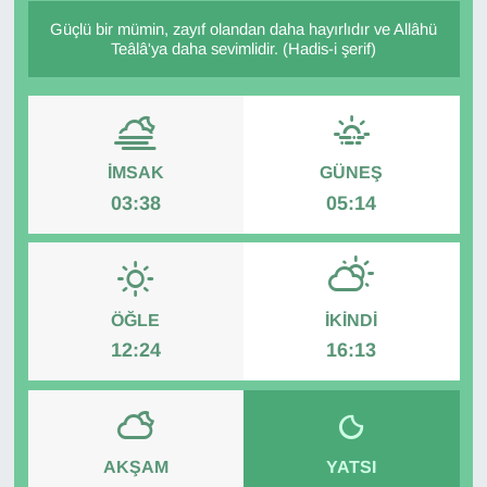
Güçlü bir mümin, zayıf olandan daha hayırlıdır ve Allâhü
Diğer
Teâlâ'ya daha sevimlidir. (Hadis-i şerif)
DÜNYA
EĞİTİM
İMSAK
GÜNEŞ
03:38
05:14
EKONOMİ
Eleman
Emlak
ÖĞLE
İKINDI
12:24
16:13
En çok konuşulanlar
GENEL
AKŞAM
YATSI
Güncel