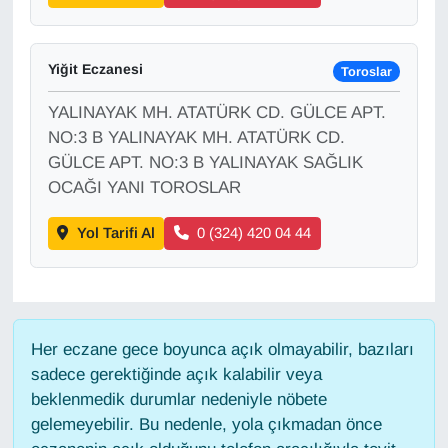
Gündem
Yiğit Eczanesi
Toroslar
Haber
YALINAYAK MH. ATATÜRK CD. GÜLCE APT.
NO:3 B YALINAYAK MH. ATATÜRK CD.
HABERDE İNSAN
GÜLCE APT. NO:3 B YALINAYAK SAĞLIK
OCAĞI YANI TOROSLAR
İngilizce
Yol Tarifi Al
0 (324) 420 04 44
Kadın
Kamu Alımları
Her eczane gece boyunca açık olmayabilir, bazıları
Kim Kimdir?
sadece gerektiğinde açık kalabilir veya
beklenmedik durumlar nedeniyle nöbete
Kültür & Sanat
gelemeyebilir. Bu nedenle, yola çıkmadan önce