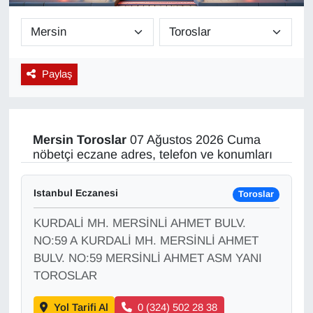
Diğer
DÜNYA
Paylaş
EĞİTİM
EKONOMİ
Mersin
Toroslar
07 Ağustos 2026 Cuma
nöbetçi eczane adres, telefon ve konumları
Eleman
Istanbul Eczanesi
Toroslar
Emlak
KURDALİ MH. MERSİNLİ AHMET BULV.
En çok konuşulanlar
NO:59 A KURDALİ MH. MERSİNLİ AHMET
BULV. NO:59 MERSİNLİ AHMET ASM YANI
GENEL
TOROSLAR
Yol Tarifi Al
0 (324) 502 28 38
Güncel