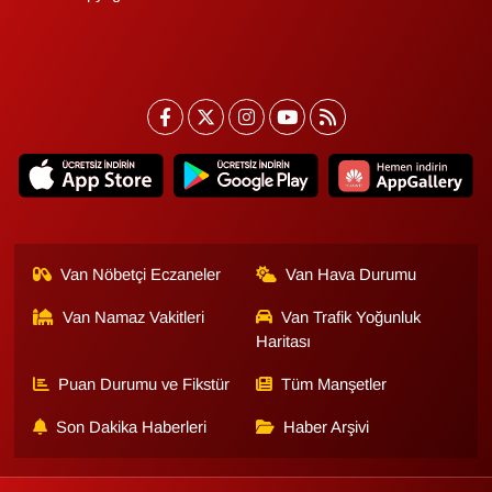
Sinema - TV
SİYASET
SPOR
TEBRİK
TEKNOLOJİ
Van Nöbetçi Eczaneler
Van Hava Durumu
Turizm
Van Namaz Vakitleri
Van Trafik Yoğunluk
Haritası
VAN'DA SPOR
Puan Durumu ve Fikstür
Tüm Manşetler
Vasıta
Son Dakika Haberleri
Haber Arşivi
YAŞAM