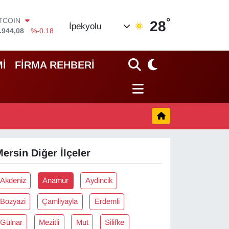
°
ITCOIN
28
İpekyolu
.944,08
%-0.18
OLAR
,7436
%0.18
URO
İ
FİRMA REHBERİ
,2510
%0.32
TERLİN
,4811
%0.38
RAM ALTIN
60.55
%0.03
İST100
.779
%-14
ersin Diğer İlçeler
Akdeniz
Anamur
Aydincik
Bozyazi
Çamliyayla
Erdemli
Gülnar
Mezitli
Mut
Silifke