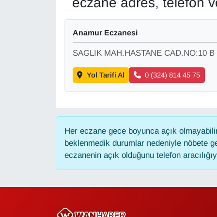
eczane adres, telefon 
Gündem
Anamur Eczanesi
Haber
SAGLIK MAH.HASTANE CAD.NO:10 B
HABERDE İNSAN
Yol Tarifi Al
0 (324) 814 45 75
İngilizce
Kadın
Her eczane gece boyunca açık olmayabilir,
beklenmedik durumlar nedeniyle nöbete ge
Kamu Alımları
eczanenin açık olduğunu telefon aracılığıyla
Kim Kimdir?
Kültür & Sanat