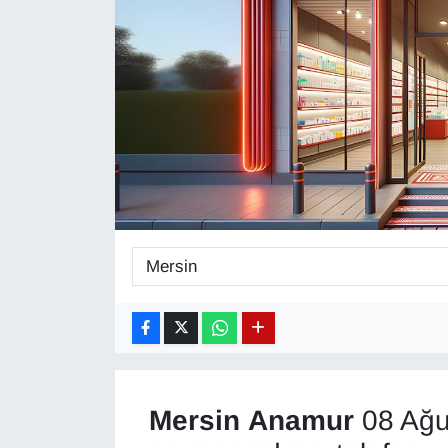
Diğer
DÜNYA
EĞİTİM
EKONOMİ
Eleman
Emlak
En çok konuşulanlar
GENEL
Mersin
Anamur
08 Ağu
Güncel