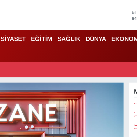
B
64
D
47
E
SİYASET
EĞİTİM
SAĞLIK
DÜNYA
EKONOM
55
S
64
G
66
B
13
M