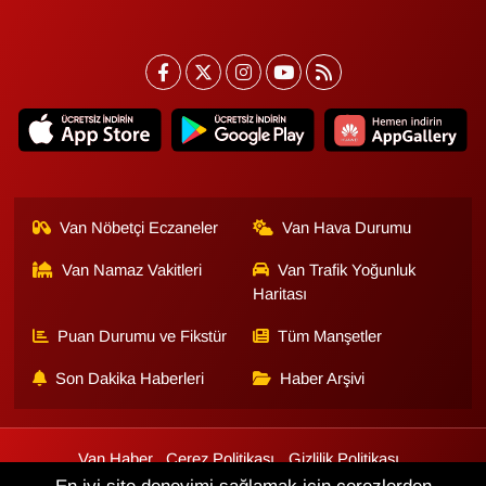
YEREL
Van Nöbetçi Eczaneler
Van Hava Durumu
Van Namaz Vakitleri
Van Trafik Yoğunluk
Haritası
Puan Durumu ve Fikstür
Tüm Manşetler
Son Dakika Haberleri
Haber Arşivi
Van Haber
Çerez Politikası
Gizlilik Politikası
Üyelik Sözleşmesi
Veri Politikası
Künye
İletişim