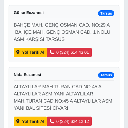
Gülse Eczanesi
Gündem
Tarsus
BAHÇE MAH. GENÇ OSMAN CAD. NO:29 A
Haber
BAHÇE MAH. GENÇ OSMAN CAD. 1 NOLU
ASM KARŞISI TARSUS
HABERDE İNSAN
Yol Tarifi Al
0 (324) 614 43 01
İngilizce
Kadın
Nida Eczanesi
Tarsus
Kamu Alımları
ALTAYLILAR MAH.TURAN CAD.NO:45 A
ALTAYLILAR ASM YANI ALTAYLILAR
Kim Kimdir?
MAH.TURAN CAD.NO:45 A ALTAYLILAR ASM
YANI BAL SİTESİ CİVARI
Kültür & Sanat
Yol Tarifi Al
0 (324) 624 12 12