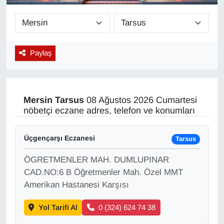
Diğer
DÜNYA
Paylaş
EĞİTİM
EKONOMİ
Mersin
Tarsus
08 Ağustos 2026 Cumartesi
nöbetçi eczane adres, telefon ve konumları
Eleman
Üçgençarşı Eczanesi
Tarsus
Emlak
ÖGRETMENLER MAH. DUMLUPINAR
En çok konuşulanlar
CAD.NO:6 B Öğretmenler Mah. Özel MMT
Amerikan Hastanesi Karşısı
GENEL
Yol Tarifi Al
0 (324) 624 74 38
Güncel