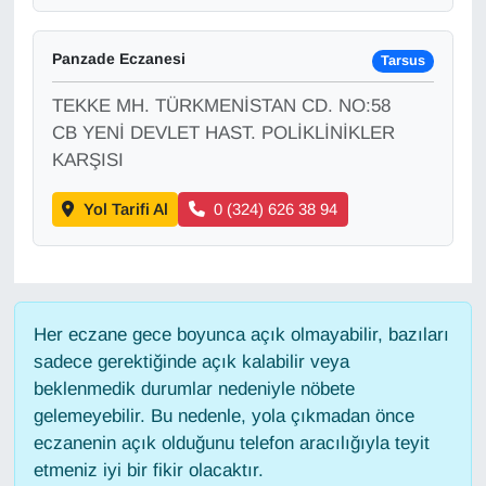
KURDÎ
Panzade Eczanesi
MAGAZİN
Tarsus
TEKKE MH. TÜRKMENİSTAN CD. NO:58
MEDYA
CB YENİ DEVLET HAST. POLİKLİNİKLER
KARŞISI
ONE EKONOMİ
Yol Tarifi Al
0 (324) 626 38 94
POLİTİKA
Resmi İlanlar
Her eczane gece boyunca açık olmayabilir, bazıları
RÖPORTAJ
sadece gerektiğinde açık kalabilir veya
beklenmedik durumlar nedeniyle nöbete
SAĞLIK
gelemeyebilir. Bu nedenle, yola çıkmadan önce
eczanenin açık olduğunu telefon aracılığıyla teyit
Seri İlan
etmeniz iyi bir fikir olacaktır.