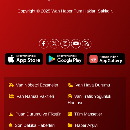
KURDÎ
Copyright © 2025 Wan Haber Tüm Hakları Saklıdır.
MAGAZİN
MEDYA
ONE EKONOMİ
POLİTİKA
Resmi İlanlar
Van Nöbetçi Eczaneler
Van Hava Durumu
RÖPORTAJ
Van Namaz Vakitleri
Van Trafik Yoğunluk
Haritası
SAĞLIK
Puan Durumu ve Fikstür
Tüm Manşetler
Seri İlan
Son Dakika Haberleri
Haber Arşivi