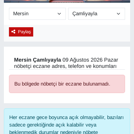
Diğer
DÜNYA
Paylaş
EĞİTİM
EKONOMİ
Mersin
Çamlıyayla
09 Ağustos 2026 Pazar
nöbetçi eczane adres, telefon ve konumları
Eleman
Bu bölgede nöbetçi bir eczane bulunamadı.
Emlak
En çok konuşulanlar
Her eczane gece boyunca açık olmayabilir, bazıları
GENEL
sadece gerektiğinde açık kalabilir veya
beklenmedik durumlar nedeniyle nöbete
Güncel