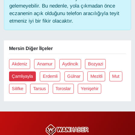
gelemeyebilir. Bu nedenle, yola çıkmadan önce
eczanenin açık olduğunu telefon aracılığıyla teyit
Gündem
etmeniz iyi bir fikir olacaktır.
Haber
HABERDE İNSAN
Mersin Diğer İlçeler
İngilizce
Akdeniz
Anamur
Aydincik
Bozyazi
Kadın
Çamliyayla
Erdemli
Gülnar
Mezitli
Mut
Silifke
Tarsus
Toroslar
Yenişehir
Kamu Alımları
Kim Kimdir?
Kültür & Sanat