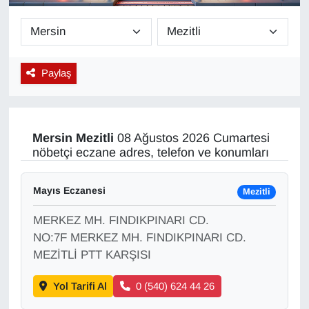
Diğer
DÜNYA
Paylaş
EĞİTİM
EKONOMİ
Mersin
Mezitli
08 Ağustos 2026 Cumartesi
nöbetçi eczane adres, telefon ve konumları
Eleman
Mayıs Eczanesi
Mezitli
Emlak
MERKEZ MH. FINDIKPINARI CD.
En çok konuşulanlar
NO:7F MERKEZ MH. FINDIKPINARI CD.
MEZİTLİ PTT KARŞISI
GENEL
Yol Tarifi Al
0 (540) 624 44 26
Güncel