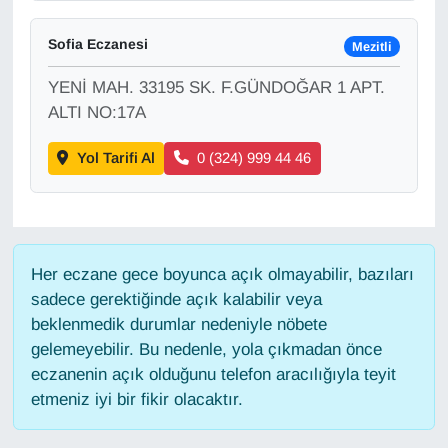
Sofia Eczanesi
Gündem
Mezitli
YENİ MAH. 33195 SK. F.GÜNDOĞAR 1 APT.
Haber
ALTI NO:17A
HABERDE İNSAN
Yol Tarifi Al
0 (324) 999 44 46
İngilizce
Kadın
Her eczane gece boyunca açık olmayabilir, bazıları
sadece gerektiğinde açık kalabilir veya
Kamu Alımları
beklenmedik durumlar nedeniyle nöbete
gelemeyebilir. Bu nedenle, yola çıkmadan önce
Kim Kimdir?
eczanenin açık olduğunu telefon aracılığıyla teyit
etmeniz iyi bir fikir olacaktır.
Kültür & Sanat