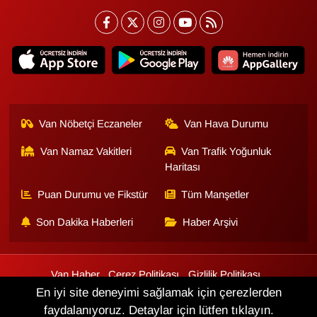
Sinema - TV
SİYASET
SPOR
TEBRİK
Van Nöbetçi Eczaneler
Van Hava Durumu
Van Namaz Vakitleri
Van Trafik Yoğunluk
TEKNOLOJİ
Haritası
Turizm
Puan Durumu ve Fikstür
Tüm Manşetler
Son Dakika Haberleri
Haber Arşivi
VAN'DA SPOR
Vasıta
Van Haber
Çerez Politikası
Gizlilik Politikası
Üyelik Sözleşmesi
Veri Politikası
Künye
İletişim
En iyi site deneyimi sağlamak için çerezlerden
YAŞAM
faydalanıyoruz. Detaylar için lütfen tıklayın.