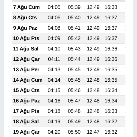
Sinema - TV
7 Ağu Cum
04:05
05:39
12:49
16:38
19:50
8 Ağu Cts
04:06
05:40
12:49
16:37
19:49
SİYASET
9 Ağu Paz
04:08
05:41
12:49
16:37
19:47
SPOR
10 Ağu Pts
04:09
05:42
12:49
16:37
19:46
11 Ağu Sal
04:10
05:43
12:49
16:36
19:45
TEBRİK
12 Ağu Çar
04:11
05:44
12:49
16:36
19:44
TEKNOLOJİ
13 Ağu Per
04:13
05:45
12:49
16:35
19:43
14 Ağu Cum
04:14
05:45
12:48
16:35
19:41
Turizm
15 Ağu Cts
04:15
05:46
12:48
16:34
19:40
VAN'DA SPOR
16 Ağu Paz
04:16
05:47
12:48
16:34
19:39
17 Ağu Pts
04:18
05:48
12:48
16:33
19:38
Vasıta
18 Ağu Sal
04:19
05:49
12:48
16:32
19:36
YAŞAM
19 Ağu Çar
04:20
05:50
12:47
16:32
19:35