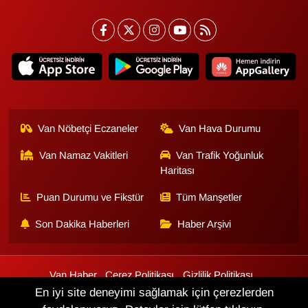
Van Nöbetçi Eczaneler
Van Hava Durumu
Van Namaz Vakitleri
Van Trafik Yoğunluk
Haritası
Puan Durumu ve Fikstür
Tüm Manşetler
Son Dakika Haberleri
Haber Arşivi
Van Haber
Çerez Politikası
Gizlilik Politikası
Üyelik Sözleşmesi
Veri Politikası
Künye
İletişim
En iyi site deneyimi sağlamak için çerezlerden