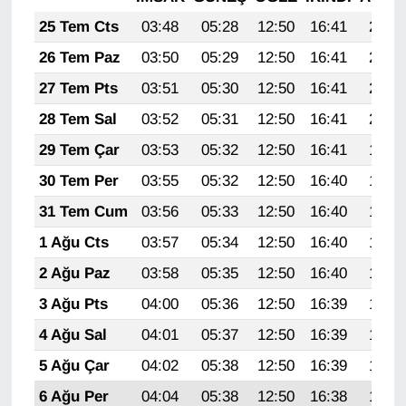
KURDÎ
25 Tem Cts
03:48
05:28
12:50
16:41
20:02
MAGAZİN
26 Tem Paz
03:50
05:29
12:50
16:41
20:01
27 Tem Pts
03:51
05:30
12:50
16:41
20:00
MEDYA
28 Tem Sal
03:52
05:31
12:50
16:41
20:00
ONE EKONOMİ
29 Tem Çar
03:53
05:32
12:50
16:41
19:59
30 Tem Per
03:55
05:32
12:50
16:40
19:58
POLİTİKA
31 Tem Cum
03:56
05:33
12:50
16:40
19:57
Resmi İlanlar
1 Ağu Cts
03:57
05:34
12:50
16:40
19:56
2 Ağu Paz
03:58
05:35
12:50
16:40
19:55
RÖPORTAJ
3 Ağu Pts
04:00
05:36
12:50
16:39
19:54
SAĞLIK
4 Ağu Sal
04:01
05:37
12:50
16:39
19:53
5 Ağu Çar
04:02
05:38
12:50
16:39
19:52
Seri İlan
6 Ağu Per
04:04
05:38
12:50
16:38
19:51