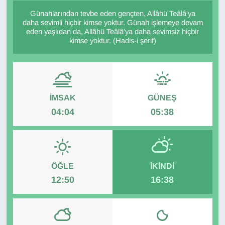
Günahlarından tevbe eden gençten, Allâhü Teâlâ'ya
Diğer
daha sevimli hiçbir kimse yoktur. Günah işlemeye devam
eden yaşlıdan da, Allâhü Teâlâ'ya daha sevimsiz hiçbir
kimse yoktur. (Hadis-i şerif)
DÜNYA
EĞİTİM
EKONOMİ
İMSAK
GÜNEŞ
04:04
05:38
Eleman
Emlak
ÖĞLE
İKINDI
En çok konuşulanlar
12:50
16:38
GENEL
Güncel