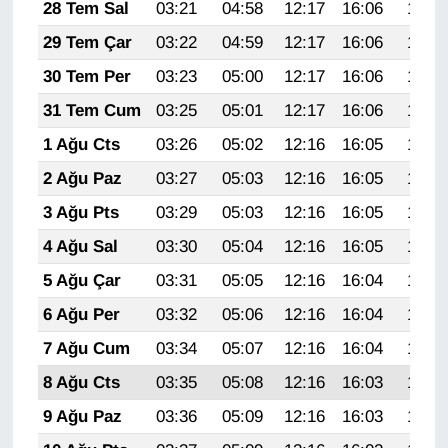
KURDÎ
28 Tem Sal
03:21
04:58
12:17
16:06
19:25
29 Tem Çar
03:22
04:59
12:17
16:06
19:24
MAGAZİN
30 Tem Per
03:23
05:00
12:17
16:06
19:23
MEDYA
31 Tem Cum
03:25
05:01
12:17
16:06
19:22
1 Ağu Cts
03:26
05:02
12:16
16:05
19:21
ONE EKONOMİ
2 Ağu Paz
03:27
05:03
12:16
16:05
19:20
POLİTİKA
3 Ağu Pts
03:29
05:03
12:16
16:05
19:19
4 Ağu Sal
03:30
05:04
12:16
16:05
19:18
Resmi İlanlar
5 Ağu Çar
03:31
05:05
12:16
16:04
19:17
RÖPORTAJ
6 Ağu Per
03:32
05:06
12:16
16:04
19:16
7 Ağu Cum
03:34
05:07
12:16
16:04
19:15
SAĞLIK
8 Ağu Cts
03:35
05:08
12:16
16:03
19:14
Seri İlan
9 Ağu Paz
03:36
05:09
12:16
16:03
19:13