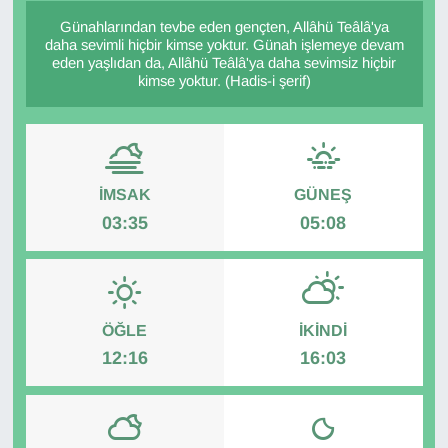
Günahlarından tevbe eden gençten, Allâhü Teâlâ'ya
Diğer
daha sevimli hiçbir kimse yoktur. Günah işlemeye devam
eden yaşlıdan da, Allâhü Teâlâ'ya daha sevimsiz hiçbir
kimse yoktur. (Hadis-i şerif)
DÜNYA
EĞİTİM
EKONOMİ
İMSAK
GÜNEŞ
03:35
05:08
Eleman
Emlak
ÖĞLE
İKINDI
En çok konuşulanlar
12:16
16:03
GENEL
Güncel