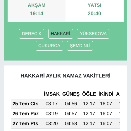
AKŞAM
YATSI
19:14
20:40
Gündem
Haber
DERECİK
HAKKARİ
YÜKSEKOVA
HABERDE İNSAN
ÇUKURCA
ŞEMDİNLİ
İngilizce
Kadın
HAKKARİ AYLIK NAMAZ VAKITLERI
Kamu Alımları
İMSAK
GÜNEŞ
ÖĞLE
İKINDI
AKŞA
Kim Kimdir?
25 Tem Cts
03:17
04:56
12:17
16:07
19:27
26 Tem Paz
03:19
04:57
12:17
16:07
19:26
Kültür & Sanat
27 Tem Pts
03:20
04:58
12:17
16:07
19:26