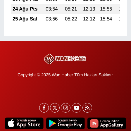
YEREL
24 Ağu Pts
03:54
05:21
12:13
15:55
18:54
25 Ağu Sal
03:56
05:22
12:12
15:54
18:52
Copyright © 2025 Wan Haber Tüm Hakları Saklıdır.