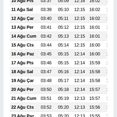
10 Ağu Pts
03:37
05:09
12:16
16:02
19:12
Sinema - TV
11 Ağu Sal
03:39
05:10
12:15
16:02
19:11
SİYASET
12 Ağu Çar
03:40
05:11
12:15
16:02
19:09
13 Ağu Per
03:41
05:12
12:15
16:01
19:08
SPOR
14 Ağu Cum
03:42
05:13
12:15
16:01
19:07
TEBRİK
15 Ağu Cts
03:44
05:14
12:15
16:00
19:06
16 Ağu Paz
03:45
05:15
12:14
16:00
19:04
TEKNOLOJİ
17 Ağu Pts
03:46
05:15
12:14
15:59
19:03
Turizm
18 Ağu Sal
03:47
05:16
12:14
15:58
19:02
19 Ağu Çar
03:48
05:17
12:14
15:58
19:01
VAN'DA SPOR
20 Ağu Per
03:50
05:18
12:14
15:57
18:59
Vasıta
21 Ağu Cum
03:51
05:19
12:13
15:57
18:58
22 Ağu Cts
03:52
05:20
12:13
15:56
18:57
YAŞAM
23 Ağu Paz
03:53
05:20
12:13
15:55
18:55