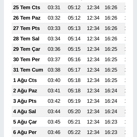
KURDÎ
25 Tem Cts
03:31
05:12
12:34
16:26
19:47
MAGAZİN
26 Tem Paz
03:32
05:12
12:34
16:26
19:46
27 Tem Pts
03:33
05:13
12:34
16:26
19:45
MEDYA
28 Tem Sal
03:34
05:14
12:34
16:26
19:45
ONE EKONOMİ
29 Tem Çar
03:36
05:15
12:34
16:25
19:44
30 Tem Per
03:37
05:16
12:34
16:25
19:43
POLİTİKA
31 Tem Cum
03:38
05:17
12:34
16:25
19:42
Resmi İlanlar
1 Ağu Cts
03:40
05:18
12:34
16:25
19:41
2 Ağu Paz
03:41
05:18
12:34
16:24
19:40
RÖPORTAJ
3 Ağu Pts
03:42
05:19
12:34
16:24
19:39
SAĞLIK
4 Ağu Sal
03:44
05:20
12:34
16:24
19:38
5 Ağu Çar
03:45
05:21
12:34
16:23
19:37
Seri İlan
6 Ağu Per
03:46
05:22
12:34
16:23
19:36