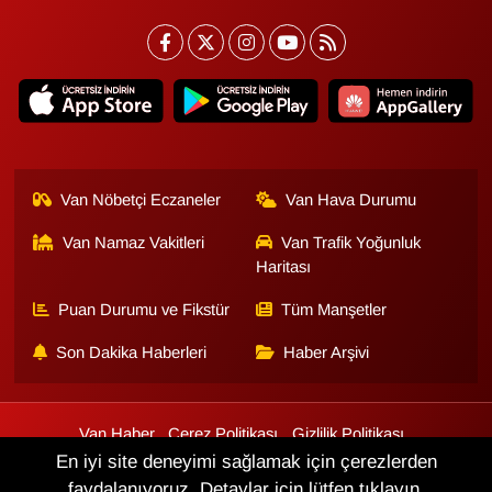
Van Nöbetçi Eczaneler
Van Hava Durumu
Van Namaz Vakitleri
Van Trafik Yoğunluk
Haritası
Puan Durumu ve Fikstür
Tüm Manşetler
Son Dakika Haberleri
Haber Arşivi
Van Haber
Çerez Politikası
Gizlilik Politikası
Üyelik Sözleşmesi
Veri Politikası
Künye
İletişim
En iyi site deneyimi sağlamak için çerezlerden
faydalanıyoruz. Detaylar için lütfen tıklayın.