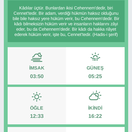
Kâdılar üçtür. Bunlardan ikisi Cehennem'dedir, biri
Diğer
Cennet'tedir. Bir adam, verdiği hükmün haksız olduğunu
bile bile haksız yere hüküm verir, bu Cehennem'dedir. Bir
kâdı bilmeksizin hüküm verir ve insanların haklarını zâyi
DÜNYA
eder, bu da Cehennem'dedir. Bir kâdı da hakka riâyet
ederek hüküm verir, işte bu, Cennet'tedir. (Hadis-i şerif)
EĞİTİM
EKONOMİ
İMSAK
GÜNEŞ
Eleman
03:50
05:25
Emlak
En çok konuşulanlar
ÖĞLE
İKINDI
GENEL
12:33
16:22
Güncel