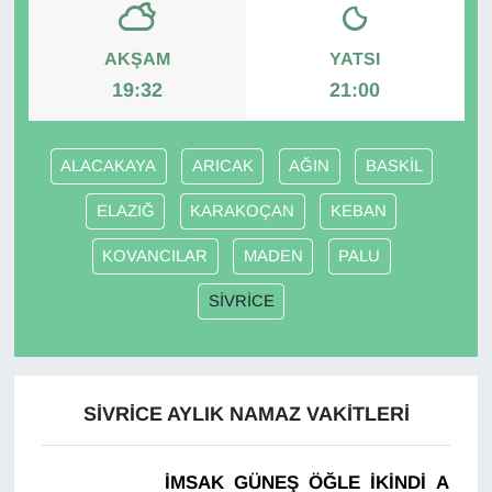
Gündem
AKŞAM
YATSI
19:32
21:00
Haber
HABERDE İNSAN
ALACAKAYA
ARICAK
AĞIN
BASKİL
ELAZIĞ
KARAKOÇAN
KEBAN
İngilizce
KOVANCILAR
MADEN
PALU
Kadın
SİVRİCE
Kamu Alımları
Kim Kimdir?
SİVRİCE AYLIK NAMAZ VAKITLERI
Kültür & Sanat
İMSAK
GÜNEŞ
ÖĞLE
İKINDI
AKŞA