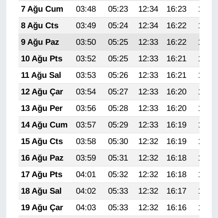
Sinema - TV
7 Ağu Cum
03:48
05:23
12:34
16:23
19:35
8 Ağu Cts
03:49
05:24
12:34
16:22
19:33
SİYASET
9 Ağu Paz
03:50
05:25
12:33
16:22
19:32
SPOR
10 Ağu Pts
03:52
05:25
12:33
16:21
19:31
11 Ağu Sal
03:53
05:26
12:33
16:21
19:30
TEBRİK
12 Ağu Çar
03:54
05:27
12:33
16:20
19:29
TEKNOLOJİ
13 Ağu Per
03:56
05:28
12:33
16:20
19:27
14 Ağu Cum
03:57
05:29
12:33
16:19
19:26
Turizm
15 Ağu Cts
03:58
05:30
12:32
16:19
19:25
VAN'DA SPOR
16 Ağu Paz
03:59
05:31
12:32
16:18
19:24
17 Ağu Pts
04:01
05:32
12:32
16:18
19:22
Vasıta
18 Ağu Sal
04:02
05:33
12:32
16:17
19:21
YAŞAM
19 Ağu Çar
04:03
05:33
12:32
16:16
19:20