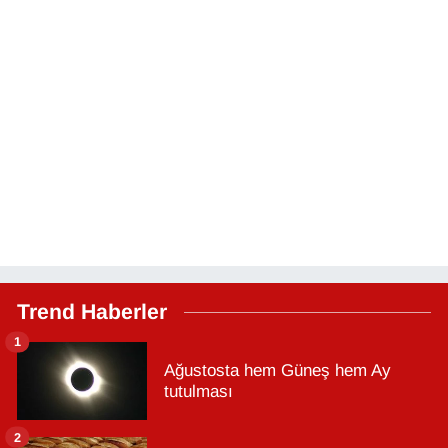
Trend Haberler
1
Ağustosta hem Güneş hem Ay
tutulması
2