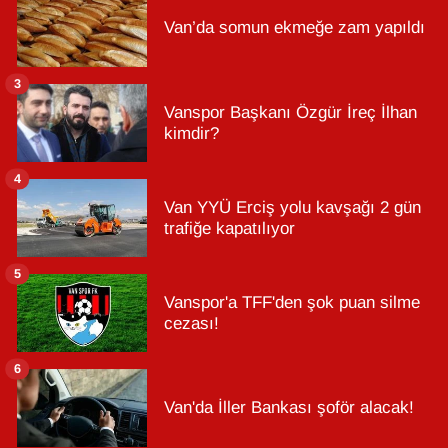
Van’da somun ekmeğe zam yapıldı
3
Vanspor Başkanı Özgür İreç İlhan
kimdir?
4
Van YYÜ Erciş yolu kavşağı 2 gün
trafiğe kapatılıyor
5
Vanspor'a TFF'den şok puan silme
cezası!
6
Van'da İller Bankası şoför alacak!