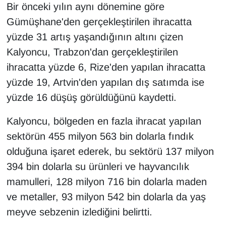
KURDÎ
Bir önceki yılın aynı dönemine göre
Gümüşhane'den gerçekleştirilen ihracatta
MAGAZİN
yüzde 31 artış yaşandığının altını çizen
Kalyoncu, Trabzon'dan gerçekleştirilen
MEDYA
ihracatta yüzde 6, Rize'den yapılan ihracatta
ONE EKONOMİ
yüzde 19, Artvin'den yapılan dış satımda ise
yüzde 16 düşüş görüldüğünü kaydetti.
POLİTİKA
Kalyoncu, bölgeden en fazla ihracat yapılan
Resmi İlanlar
sektörün 455 milyon 563 bin dolarla fındık
olduğuna işaret ederek, bu sektörü 137 milyon
RÖPORTAJ
394 bin dolarla su ürünleri ve hayvancılık
mamulleri, 128 milyon 716 bin dolarla maden
SAĞLIK
ve metaller, 93 milyon 542 bin dolarla da yaş
Seri İlan
meyve sebzenin izlediğini belirtti.