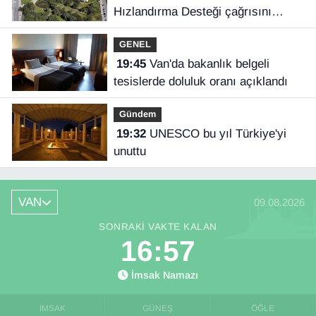
Hızlandırma Desteği çağrısını
açıkladı
GENEL
19:45
Van'da bakanlık belgeli
tesislerde doluluk oranı açıklandı
Gündem
19:32
UNESCO bu yıl Türkiye'yi
unuttu
VAN
09.08.2026
SONRAKI VAKTE KALAN
16:57
İmsak Namazı
İMSAK
GÜNEŞ
ÖĞLE