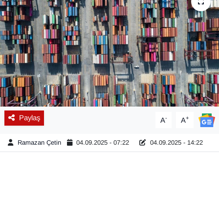
Diğer
DÜNYA
EĞİTİM
EKONOMİ
Eleman
Paylaş
-
+
A
A
Emlak
Ramazan Çetin
04.09.2025 - 07:22
04.09.2025 - 14:22
En çok konuşulanlar
GENEL
Güncel