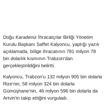
Gündem
Haber
HABERDE İNSAN
Doğu Karadeniz İhracatçılar Birliği Yönetim
Kurulu Başkanı Saffet Kalyoncu, yaptığı yazılı
İngilizce
açıklamada, bölge ihracatının 781 milyon 78
bin dolarlık kısmının Trabzon'dan
Kadın
gerçekleştirildiğini belirtti.
Kamu Alımları
Kalyoncu, Trabzon'u 132 milyon 905 bin dolarla
Kim Kimdir?
Rize'nin, 58 milyon 324 bin dolarla
Gümüşhane'nin, 46 milyon 596 bin dolarla da
Kültür & Sanat
Artvin'in takip ettiğini vurguladı.