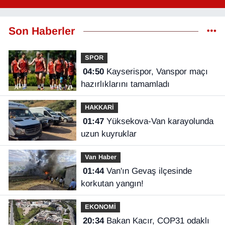
Son Haberler
SPOR
04:50
Kayserispor, Vanspor maçı
hazırlıklarını tamamladı
HAKKARİ
01:47
Yüksekova-Van karayolunda
uzun kuyruklar
Van Haber
01:44
Van'ın Gevaş ilçesinde
korkutan yangın!
EKONOMİ
20:34
Bakan Kacır, COP31 odaklı