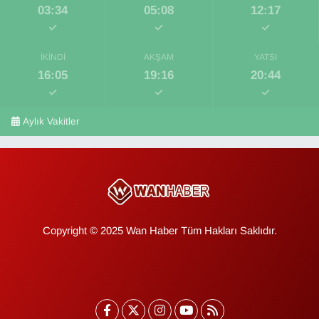
03:34
05:08
12:17
İKINDI
AKŞAM
YATSI
16:05
19:16
20:44
Aylık Vakitler
Copyright © 2025 Wan Haber Tüm Hakları Saklıdır.