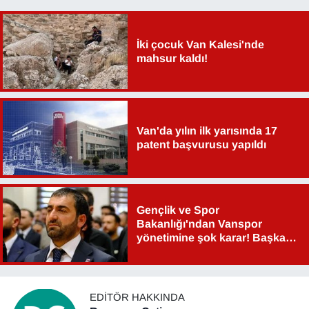
İki çocuk Van Kalesi'nde
mahsur kaldı!
Van'da yılın ilk yarısında 17
patent başvurusu yapıldı
Gençlik ve Spor
Bakanlığı'ndan Vanspor
yönetimine şok karar! Başkan
Şahin Aslan görevden alındı!
EDITÖR HAKKINDA