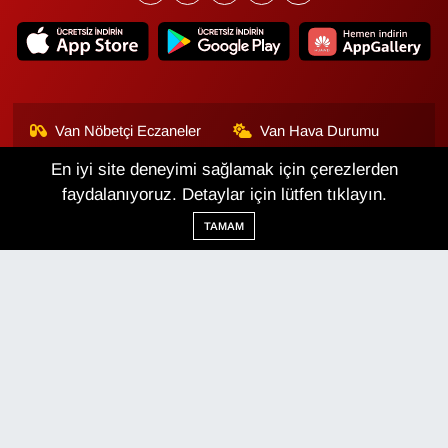
Van Nöbetçi Eczaneler
Van Hava Durumu
En iyi site deneyimi sağlamak için çerezlerden
Van Namaz Vakitleri
Van Trafik Yoğunluk
Haritası
faydalanıyoruz. Detaylar için lütfen tıklayın.
TAMAM
Puan Durumu ve Fikstür
Tüm Manşetler
Son Dakika Haberleri
Haber Arşivi
Van Haber
Çerez Politikası
Gizlilik Politikası
Üyelik Sözleşmesi
Veri Politikası
Künye
İletişim
Haber Yazılımı:
TE Bilişim