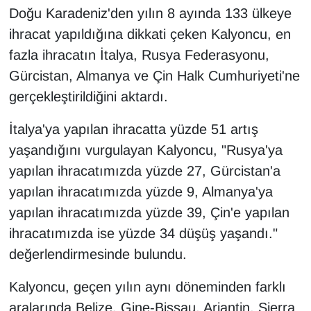
Sinema - TV
Doğu Karadeniz'den yılın 8 ayında 133 ülkeye
ihracat yapıldığına dikkati çeken Kalyoncu, en
SİYASET
fazla ihracatın İtalya, Rusya Federasyonu,
Gürcistan, Almanya ve Çin Halk Cumhuriyeti'ne
SPOR
gerçekleştirildiğini aktardı.
TEBRİK
İtalya'ya yapılan ihracatta yüzde 51 artış
yaşandığını vurgulayan Kalyoncu, "Rusya'ya
TEKNOLOJİ
yapılan ihracatımızda yüzde 27, Gürcistan'a
Turizm
yapılan ihracatımızda yüzde 9, Almanya'ya
yapılan ihracatımızda yüzde 39, Çin'e yapılan
VAN'DA SPOR
ihracatımızda ise yüzde 34 düşüş yaşandı."
değerlendirmesinde bulundu.
Vasıta
Kalyoncu, geçen yılın aynı döneminden farklı
YAŞAM
aralarında Belize, Gine-Bissau, Arjantin, Sierra