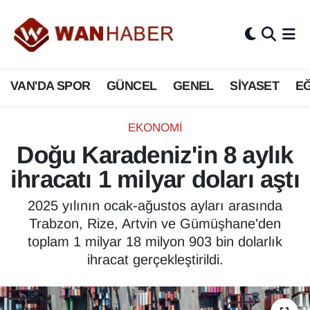
3.SAYFA
Van Nöbetçi Eczaneler
VAN'DA SPOR
GÜNCEL
GENEL
SİYASET
EĞ
ASAYİŞ
Van Hava Durumu
BİLİM VE TEKNOLOJİ
Van Namaz Vakitleri
EKONOMİ
Doğu Karadeniz'in 8 aylık
Biyografi
Van Trafik Yoğunluk Haritası
ihracatı 1 milyar doları aştı
Bölge Haberleri
Süper Lig Puan Durumu ve Fikstür
2025 yılının ocak-ağustos ayları arasında
Trabzon, Rize, Artvin ve Gümüşhane'den
ÇEVRE
Tüm Manşetler
toplam 1 milyar 18 milyon 903 bin dolarlık
ihracat gerçekleştirildi.
Deprem
Son Dakika Haberleri
Dernekler, Odalar
Haber Arşivi