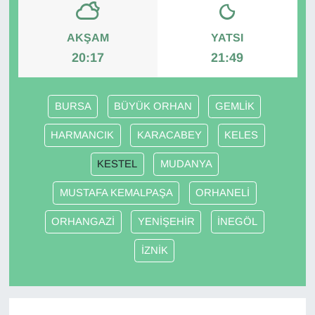
Gündem
AKŞAM
YATSI
20:17
21:49
Haber
HABERDE İNSAN
BURSA
BÜYÜK ORHAN
GEMLİK
HARMANCIK
KARACABEY
KELES
İngilizce
KESTEL
MUDANYA
Kadın
MUSTAFA KEMALPAŞA
ORHANELİ
Kamu Alımları
ORHANGAZİ
YENİŞEHİR
İNEGÖL
Kim Kimdir?
İZNİK
Kültür & Sanat