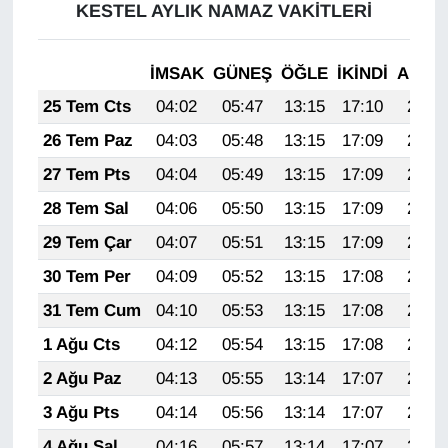
KURDÎ
KESTEL AYLIK NAMAZ VAKITLERI
MAGAZİN
İMSAK
GÜNEŞ
ÖĞLE
İKINDI
AKŞA
25 Tem Cts
04:02
05:47
13:15
17:10
20:32
MEDYA
26 Tem Paz
04:03
05:48
13:15
17:09
20:31
ONE EKONOMİ
27 Tem Pts
04:04
05:49
13:15
17:09
20:30
28 Tem Sal
04:06
05:50
13:15
17:09
20:29
POLİTİKA
29 Tem Çar
04:07
05:51
13:15
17:09
20:28
Resmi İlanlar
30 Tem Per
04:09
05:52
13:15
17:08
20:27
31 Tem Cum
04:10
05:53
13:15
17:08
20:26
RÖPORTAJ
1 Ağu Cts
04:12
05:54
13:15
17:08
20:25
SAĞLIK
2 Ağu Paz
04:13
05:55
13:14
17:07
20:24
3 Ağu Pts
04:14
05:56
13:14
17:07
20:23
Seri İlan
4 Ağu Sal
04:16
05:57
13:14
17:07
20:22