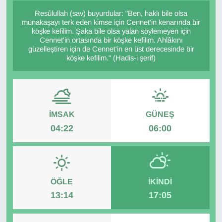
Resûlullah (sav) buyurdular: "Ben, haklı bile olsa
Diğer
münakaşayı terk eden kimse için Cennet'in kenarında bir
köşke kefilim. Şaka bile olsa yalan söylemeyen için
Cennet'in ortasında bir köşke kefilim. Ahlâkını
DÜNYA
güzelleştiren için de Cennet'in en üst derecesinde bir
köşke kefilim." (Hadis-i şerif)
EĞİTİM
EKONOMİ
İMSAK
GÜNEŞ
Eleman
04:22
06:00
Emlak
En çok konuşulanlar
ÖĞLE
İKINDI
GENEL
13:14
17:05
Güncel