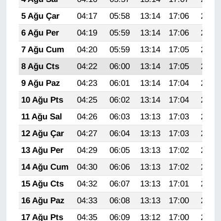
Sinema - TV
5 Ağu Çar
04:17
05:58
13:14
17:06
20:21
6 Ağu Per
04:19
05:59
13:14
17:06
20:20
SİYASET
7 Ağu Cum
04:20
05:59
13:14
17:05
20:19
SPOR
8 Ağu Cts
04:22
06:00
13:14
17:05
20:17
9 Ağu Paz
04:23
06:01
13:14
17:04
20:16
TEBRİK
10 Ağu Pts
04:25
06:02
13:14
17:04
20:15
TEKNOLOJİ
11 Ağu Sal
04:26
06:03
13:13
17:03
20:14
12 Ağu Çar
04:27
06:04
13:13
17:03
20:12
Turizm
13 Ağu Per
04:29
06:05
13:13
17:02
20:11
VAN'DA SPOR
14 Ağu Cum
04:30
06:06
13:13
17:02
20:10
15 Ağu Cts
04:32
06:07
13:13
17:01
20:08
Vasıta
16 Ağu Paz
04:33
06:08
13:13
17:00
20:07
YAŞAM
17 Ağu Pts
04:35
06:09
13:12
17:00
20:06