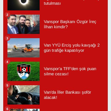
tutulması
2
Vanspor Başkanı Özgür İreç
İlhan kimdir?
3
Van YYÜ Erciş yolu kavşağı 2
gün trafiğe kapatılıyor
4
Vanspor'a TFF'den şok puan
silme cezası!
5
Van'da İller Bankası şoför
alacak!
6