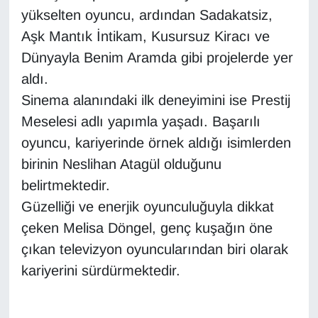
KURDÎ
yükselten oyuncu, ardından Sadakatsiz,
Aşk Mantık İntikam, Kusursuz Kiracı ve
MAGAZİN
Dünyayla Benim Aramda gibi projelerde yer
MEDYA
aldı.
Sinema alanındaki ilk deneyimini ise Prestij
ONE EKONOMİ
Meselesi adlı yapımla yaşadı. Başarılı
oyuncu, kariyerinde örnek aldığı isimlerden
POLİTİKA
birinin Neslihan Atagül olduğunu
belirtmektedir.
Resmi İlanlar
Güzelliği ve enerjik oyunculuğuyla dikkat
RÖPORTAJ
çeken Melisa Döngel, genç kuşağın öne
çıkan televizyon oyuncularından biri olarak
SAĞLIK
kariyerini sürdürmektedir.
Seri İlan