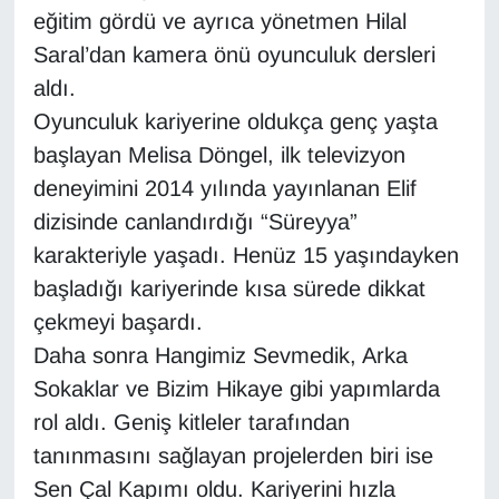
eğitim gördü ve ayrıca yönetmen Hilal
Gündem
Saral’dan kamera önü oyunculuk dersleri
aldı.
Haber
Oyunculuk kariyerine oldukça genç yaşta
başlayan Melisa Döngel, ilk televizyon
HABERDE İNSAN
deneyimini 2014 yılında yayınlanan Elif
dizisinde canlandırdığı “Süreyya”
İngilizce
karakteriyle yaşadı. Henüz 15 yaşındayken
Kadın
başladığı kariyerinde kısa sürede dikkat
çekmeyi başardı.
Kamu Alımları
Daha sonra Hangimiz Sevmedik, Arka
Sokaklar ve Bizim Hikaye gibi yapımlarda
Kim Kimdir?
rol aldı. Geniş kitleler tarafından
Kültür & Sanat
tanınmasını sağlayan projelerden biri ise
Sen Çal Kapımı oldu. Kariyerini hızla