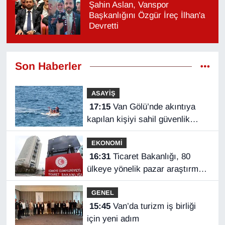
Şahin Aslan, Vanspor
Başkanlığını Özgür İreç İlhan'a
Devretti
Son Haberler
ASAYİŞ
17:15
Van Gölü’nde akıntıya
kapılan kişiyi sahil güvenlik
ekipleri kurtardı
EKONOMİ
16:31
Ticaret Bakanlığı, 80
ülkeye yönelik pazar araştırması
hazırladı
GENEL
15:45
Van’da turizm iş birliği
için yeni adım