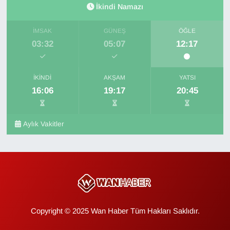
İkindi Namazı
İMSAK
GÜNEŞ
ÖĞLE
03:32
05:07
12:17
İKINDI
AKŞAM
YATSI
16:06
19:17
20:45
Aylık Vakitler
Copyright © 2025 Wan Haber Tüm Hakları Saklıdır.