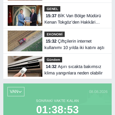
GENEL
15:37
BİK Van Bölge Müdürü
Kenan Tokgöz’den Hakkâri
ziyareti
EKONOMİ
15:32
Çiftçilerin internet
kullanımı 10 yılda iki katını aştı
Gündem
14:32
Aşırı sıcakta bakımsız
klima yangınlara neden olabilir
VAN
08.08.2026
SONRAKI VAKTE KALAN
01:38:52