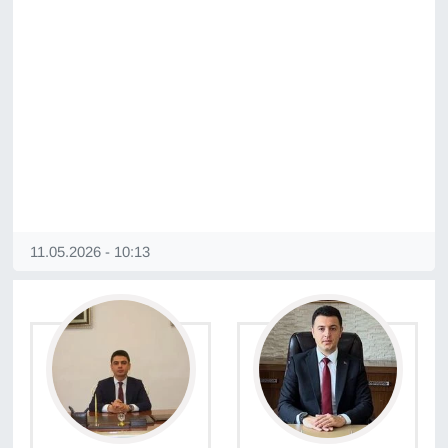
Sinema - TV
SİYASET
SPOR
TEBRİK
TEKNOLOJİ
11.05.2026 - 10:13
Turizm
VAN'DA SPOR
Vasıta
YAŞAM