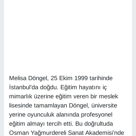
Diğer
DÜNYA
EĞİTİM
EKONOMİ
Eleman
Melisa Döngel, 25 Ekim 1999 tarihinde
İstanbul’da doğdu. Eğitim hayatını iç
Emlak
mimarlık üzerine eğitim veren bir meslek
En çok konuşulanlar
lisesinde tamamlayan Döngel, üniversite
yerine oyunculuk alanında profesyonel
GENEL
eğitim almayı tercih etti. Bu doğrultuda
Osman Yağmurdereli Sanat Akademisi’nde
Güncel