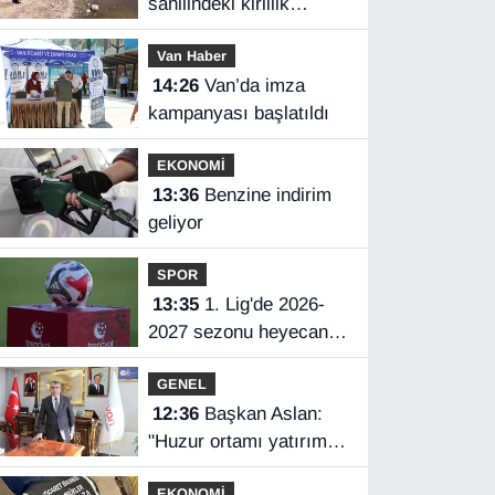
sahilindeki kirlilik
ihbarları üzerine
Van Haber
numune alındı
14:26
Van’da imza
kampanyası başlatıldı
EKONOMİ
13:36
Benzine indirim
geliyor
SPOR
13:35
1. Lig'de 2026-
2027 sezonu heyecanı
yarın başlayacak
GENEL
12:36
Başkan Aslan:
"Huzur ortamı yatırımın
en büyük güvencesidir"
EKONOMİ