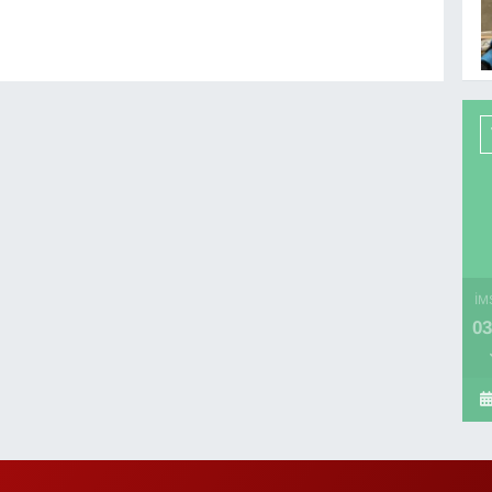
İM
03