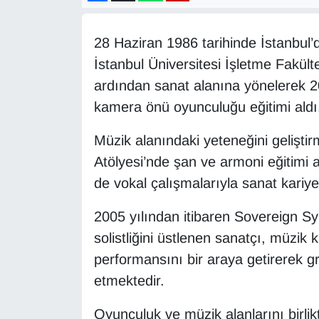
Diğer
28 Haziran 1986 tarihinde İstanbul
DÜNYA
İstanbul Üniversitesi İşletme Fakül
ardından sanat alanına yönelerek 2
EĞİTİM
kamera önü oyunculuğu eğitimi aldı
EKONOMİ
Müzik alanındaki yeteneğini gelişt
Atölyesi’nde şan ve armoni eğitim
Eleman
de vokal çalışmalarıyla sanat kariye
Emlak
2005 yılından itibaren Sovereign S
solistliğini üstlenen sanatçı, müzik
En çok konuşulanlar
performansını bir araya getirerek 
etmektedir.
GENEL
Oyunculuk ve müzik alanlarını birli
Güncel