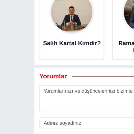
KURDÎ
MAGAZİN
MEDYA
Salih Kartal Kimdir?
Rama
ONE EKONOMİ
POLİTİKA
Yorumlar
Resmi İlanlar
RÖPORTAJ
SAĞLIK
Seri İlan