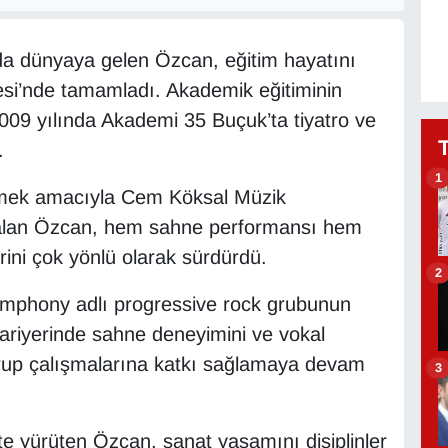
’da dünyaya gelen Özcan, eğitim hayatını
tesi’nde tamamladı. Akademik eğitiminin
009 yılında Akademi 35 Buçuk’ta tiyatro ve
.
1
irmek amacıyla Cem Köksal Müzik
i alan Özcan, hem sahne performansı hem
rini çok yönlü olarak sürdürdü.
2
ymphony adlı progressive rock grubunun
 kariyerinde sahne deneyimini ve vokal
grup çalışmalarına katkı sağlamaya devam
3
kte yürüten Özcan, sanat yaşamını disiplinler