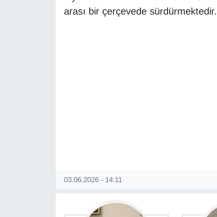
arası bir çerçevede sürdürmektedir.
Gündem
Haber
HABERDE İNSAN
İngilizce
Kadın
Kamu Alımları
Kim Kimdir?
03.06.2026 - 14:11
Kültür & Sanat