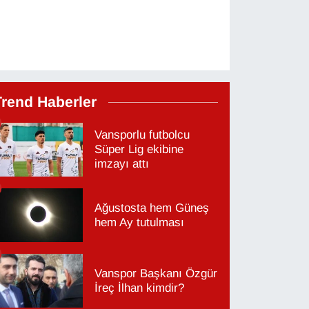
Trend Haberler
Vansporlu futbolcu
Süper Lig ekibine
imzayı attı
Ağustosta hem Güneş
hem Ay tutulması
Vanspor Başkanı Özgür
İreç İlhan kimdir?