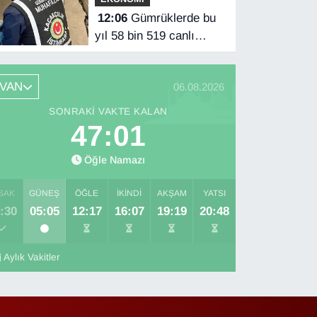
12:06
Gümrüklerde bu
yıl 58 bin 519 canlı
hayvan ele geçirildi
VAN
06.08.2026
SONRAKI VAKTE KALAN
47:01
Öğle Namazı
SAK
GÜNEŞ
ÖĞLE
İKINDI
AKŞAM
YATSI
:30
05:05
12:17
16:07
19:19
20:48
Aylık Vakitler