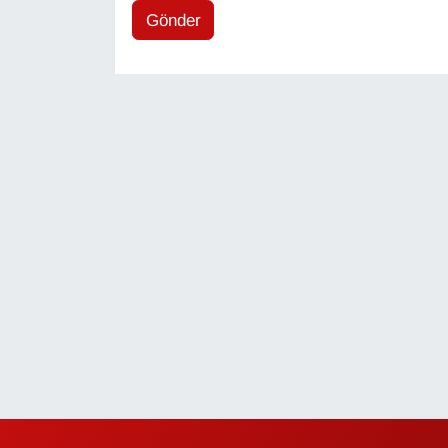
Sinema - TV
Gönder
SİYASET
SPOR
TEBRİK
TEKNOLOJİ
Turizm
VAN'DA SPOR
Vasıta
YAŞAM