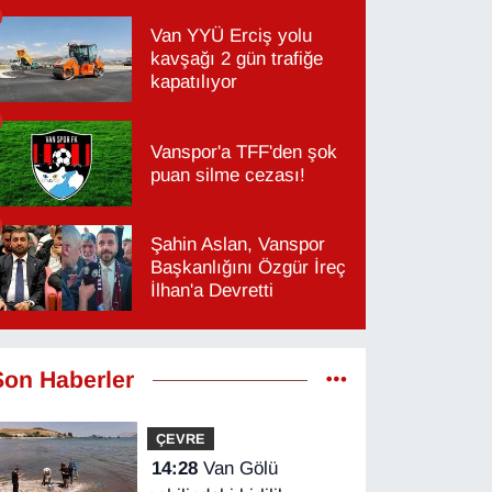
Van YYÜ Erciş yolu
kavşağı 2 gün trafiğe
kapatılıyor
Vanspor'a TFF'den şok
puan silme cezası!
Şahin Aslan, Vanspor
Başkanlığını Özgür İreç
İlhan'a Devretti
Son Haberler
ÇEVRE
14:28
Van Gölü