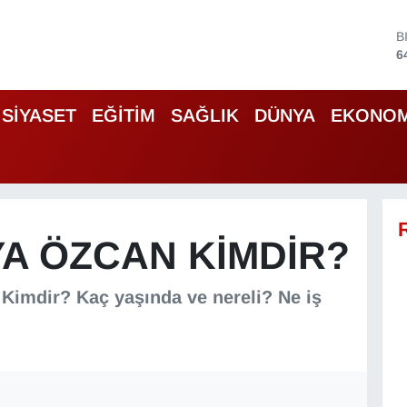
B
6
D
4
E
SİYASET
EĞİTİM
SAĞLIK
DÜNYA
EKONOM
5
S
6
G
6
B
1
A ÖZCAN KIMDIR?
Kimdir? Kaç yaşında ve nereli? Ne iş