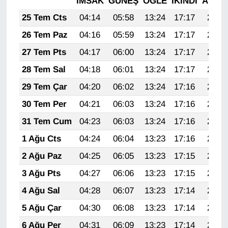
İMSAK
GÜNEŞ
ÖĞLE
İKINDI
AKŞA
KURDÎ
25 Tem Cts
04:14
05:58
13:24
17:17
20:39
MAGAZİN
26 Tem Paz
04:16
05:59
13:24
17:17
20:38
27 Tem Pts
04:17
06:00
13:24
17:17
20:37
MEDYA
28 Tem Sal
04:18
06:01
13:24
17:17
20:37
ONE EKONOMİ
29 Tem Çar
04:20
06:02
13:24
17:16
20:36
30 Tem Per
04:21
06:03
13:24
17:16
20:35
POLİTİKA
31 Tem Cum
04:23
06:03
13:24
17:16
20:34
Resmi İlanlar
1 Ağu Cts
04:24
06:04
13:23
17:16
20:33
2 Ağu Paz
04:25
06:05
13:23
17:15
20:32
RÖPORTAJ
3 Ağu Pts
04:27
06:06
13:23
17:15
20:31
SAĞLIK
4 Ağu Sal
04:28
06:07
13:23
17:14
20:29
5 Ağu Çar
04:30
06:08
13:23
17:14
20:28
Seri İlan
6 Ağu Per
04:31
06:09
13:23
17:14
20:27