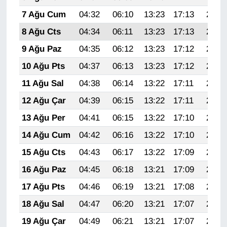
Sinema - TV
7 Ağu Cum
04:32
06:10
13:23
17:13
20:26
8 Ağu Cts
04:34
06:11
13:23
17:13
20:25
SİYASET
9 Ağu Paz
04:35
06:12
13:23
17:12
20:24
SPOR
10 Ağu Pts
04:37
06:13
13:23
17:12
20:22
11 Ağu Sal
04:38
06:14
13:22
17:11
20:21
TEBRİK
12 Ağu Çar
04:39
06:15
13:22
17:11
20:20
TEKNOLOJİ
13 Ağu Per
04:41
06:15
13:22
17:10
20:19
14 Ağu Cum
04:42
06:16
13:22
17:10
20:17
Turizm
15 Ağu Cts
04:43
06:17
13:22
17:09
20:16
VAN'DA SPOR
16 Ağu Paz
04:45
06:18
13:21
17:09
20:15
17 Ağu Pts
04:46
06:19
13:21
17:08
20:13
Vasıta
18 Ağu Sal
04:47
06:20
13:21
17:07
20:12
YAŞAM
19 Ağu Çar
04:49
06:21
13:21
17:07
20:11