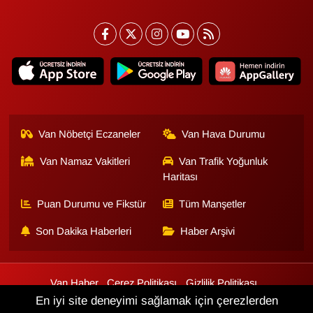
Van Nöbetçi Eczaneler
Van Hava Durumu
Van Namaz Vakitleri
Van Trafik Yoğunluk
Haritası
Puan Durumu ve Fikstür
Tüm Manşetler
Son Dakika Haberleri
Haber Arşivi
Van Haber
Çerez Politikası
Gizlilik Politikası
Üyelik Sözleşmesi
Veri Politikası
Künye
İletişim
En iyi site deneyimi sağlamak için çerezlerden