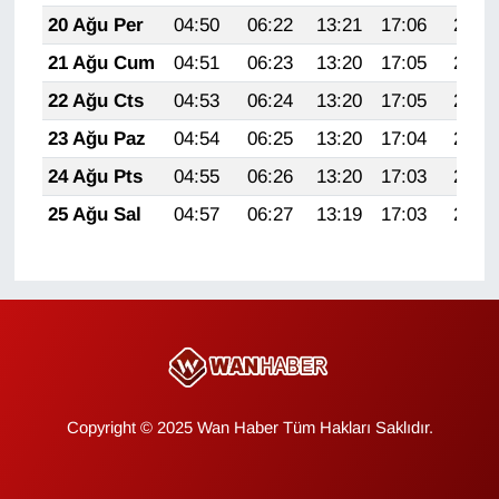
20 Ağu Per
04:50
06:22
13:21
17:06
20:09
YEREL
21 Ağu Cum
04:51
06:23
13:20
17:05
20:08
22 Ağu Cts
04:53
06:24
13:20
17:05
20:06
23 Ağu Paz
04:54
06:25
13:20
17:04
20:05
24 Ağu Pts
04:55
06:26
13:20
17:03
20:04
25 Ağu Sal
04:57
06:27
13:19
17:03
20:02
Copyright © 2025 Wan Haber Tüm Hakları Saklıdır.