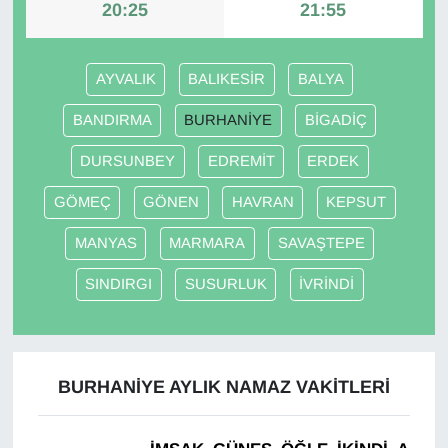
20:25
21:55
Gündem
AYVALIK
BALIKESİR
BALYA
Haber
BANDIRMA
BURHANİYE
BİGADİÇ
HABERDE İNSAN
DURSUNBEY
EDREMİT
ERDEK
İngilizce
GÖMEÇ
GÖNEN
HAVRAN
KEPSUT
MANYAS
MARMARA
SAVAŞTEPE
Kadın
SINDIRGI
SUSURLUK
İVRİNDİ
Kamu Alımları
Kim Kimdir?
BURHANİYE AYLIK NAMAZ VAKITLERI
Kültür & Sanat