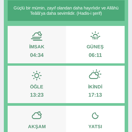
Güçlü bir mümin, zayıf olandan daha hayırlıdır ve Allâhü
Diğer
Teâlâ'ya daha sevimlidir. (Hadis-i şerif)
DÜNYA
EĞİTİM
İMSAK
GÜNEŞ
04:34
06:11
EKONOMİ
Eleman
Emlak
ÖĞLE
İKINDI
13:23
17:13
En çok konuşulanlar
GENEL
AKŞAM
YATSI
Güncel