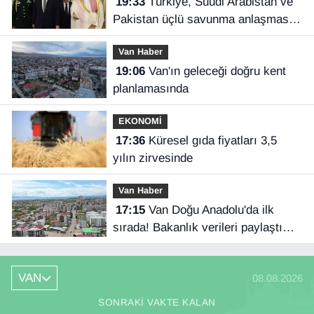
19:33
Türkiye, Suudi Arabistan ve
Pakistan üçlü savunma anlaşması
imzaladı
Van Haber
19:06
Van'ın geleceği doğru kent
planlamasında
EKONOMİ
17:36
Küresel gıda fiyatları 3,5
yılın zirvesinde
Van Haber
17:15
Van Doğu Anadolu'da ilk
sırada! Bakanlık verileri paylaştı…
VAN
08.08.2026
SONRAKI VAKTE KALAN