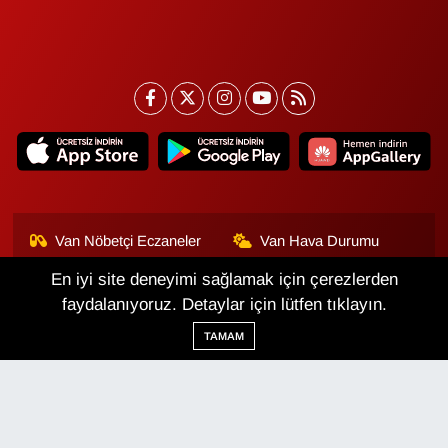
Van Nöbetçi Eczaneler
Van Hava Durumu
En iyi site deneyimi sağlamak için çerezlerden
Van Namaz Vakitleri
Van Trafik Yoğunluk
Haritası
faydalanıyoruz. Detaylar için lütfen tıklayın.
TAMAM
Puan Durumu ve Fikstür
Tüm Manşetler
Son Dakika Haberleri
Haber Arşivi