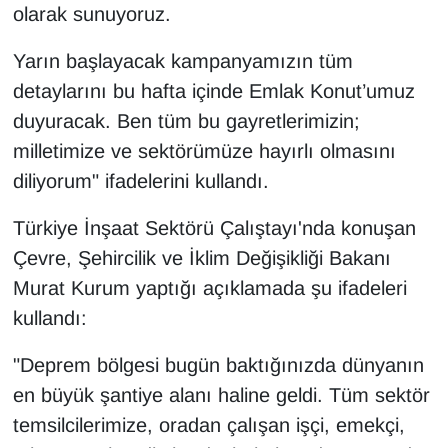
olarak sunuyoruz.
Sinema - TV
Yarın başlayacak kampanyamızın tüm
SİYASET
detaylarını bu hafta içinde Emlak Konut’umuz
SPOR
duyuracak. Ben tüm bu gayretlerimizin;
milletimize ve sektörümüze hayırlı olmasını
TEBRİK
diliyorum" ifadelerini kullandı.
TEKNOLOJİ
Türkiye İnşaat Sektörü Çalıştayı'nda konuşan
Çevre, Şehircilik ve İklim Değişikliği Bakanı
Turizm
Murat Kurum yaptığı açıklamada şu ifadeleri
kullandı:
VAN'DA SPOR
"Deprem bölgesi bugün baktığınızda dünyanın
Vasıta
en büyük şantiye alanı haline geldi. Tüm sektör
temsilcilerimize, oradan çalışan işçi, emekçi,
YAŞAM