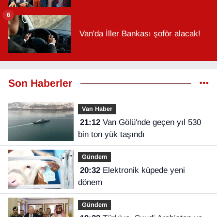
6
Van'da İller Bankası şoför alacak!
Son Haberler
Van Haber
21:12
Van Gölü'nde geçen yıl 530
bin ton yük taşındı
Gündem
20:32
Elektronik küpede yeni
dönem
Gündem