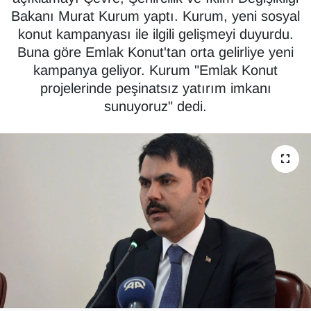
Bakanı Murat Kurum yaptı. Kurum, yeni sosyal
Diğer
konut kampanyası ile ilgili gelişmeyi duyurdu.
Buna göre Emlak Konut'tan orta gelirliye yeni
DÜNYA
kampanya geliyor. Kurum "Emlak Konut
projelerinde peşinatsız yatırım imkanı
EĞİTİM
sunuyoruz" dedi.
EKONOMİ
Eleman
Emlak
En çok konuşulanlar
GENEL
Güncel