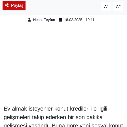
Paylaş
-
+
A
A
Gündem
Necat Teyfun
18.02.2025 - 19:11
Haber
HABERDE İNSAN
İngilizce
Kadın
Kamu Alımları
Kim Kimdir?
Ev almak isteyenler konut kredileri ile ilgili
Kültür & Sanat
gelişmeleri takip ederken bir son dakika
gelişmesi yaşandı. Buna göre yeni sosyal konut