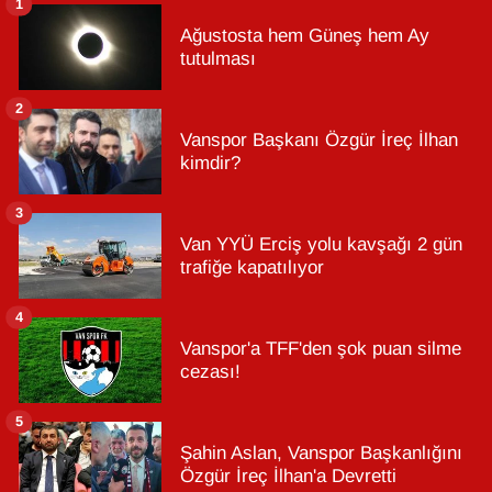
1
Ağustosta hem Güneş hem Ay
tutulması
2
Vanspor Başkanı Özgür İreç İlhan
kimdir?
3
Van YYÜ Erciş yolu kavşağı 2 gün
trafiğe kapatılıyor
4
Vanspor'a TFF'den şok puan silme
cezası!
5
Şahin Aslan, Vanspor Başkanlığını
Özgür İreç İlhan'a Devretti