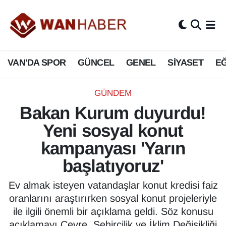
3.SAYFA
Van Nöbetçi Eczaneler
VAN'DA SPOR
GÜNCEL
GENEL
SİYASET
EĞ
ASAYİŞ
Van Hava Durumu
BİLİM VE TEKNOLOJİ
Van Namaz Vakitleri
GÜNDEM
Bakan Kurum duyurdu!
Biyografi
Van Trafik Yoğunluk Haritası
Yeni sosyal konut
Bölge Haberleri
Süper Lig Puan Durumu ve Fikstür
kampanyası 'Yarın
başlatıyoruz'
ÇEVRE
Tüm Manşetler
Ev almak isteyen vatandaşlar konut kredisi faiz
Deprem
Son Dakika Haberleri
oranlarını araştırırken sosyal konut projeleriyle
ile ilgili önemli bir açıklama geldi. Söz konusu
Dernekler, Odalar
Haber Arşivi
açıklamayı Çevre, Şehircilik ve İklim Değişikliği