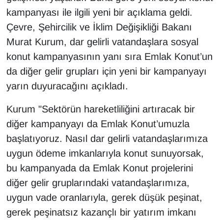
KURDÎ
kampanyası ile ilgili yeni bir açıklama geldi.
Çevre, Şehircilik ve İklim Değişikliği Bakanı
MAGAZİN
Murat Kurum, dar gelirli vatandaşlara sosyal
MEDYA
konut kampanyasının yanı sıra Emlak Konut’un
da diğer gelir grupları için yeni bir kampanyayı
ONE EKONOMİ
yarın duyuracağını açıkladı.
POLİTİKA
Kurum "Sektörün hareketliliğini artıracak bir
diğer kampanyayı da Emlak Konut’umuzla
Resmi İlanlar
başlatıyoruz. Nasıl dar gelirli vatandaşlarımıza
uygun ödeme imkanlarıyla konut sunuyorsak,
RÖPORTAJ
bu kampanyada da Emlak Konut projelerini
SAĞLIK
diğer gelir gruplarındaki vatandaşlarımıza,
uygun vade oranlarıyla, gerek düşük peşinat,
Seri İlan
gerek peşinatsız kazançlı bir yatırım imkanı