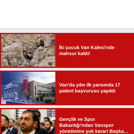
İki çocuk Van Kalesi'nde
mahsur kaldı!
Van'da yılın ilk yarısında 17
patent başvurusu yapıldı
Gençlik ve Spor
Bakanlığı'ndan Vanspor
yönetimine şok karar! Başkan