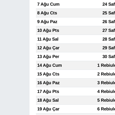
KURDÎ
7 Ağu Cum
24 Sa
8 Ağu Cts
25 Sa
MAGAZİN
9 Ağu Paz
26 Sa
MEDYA
10 Ağu Pts
27 Sa
11 Ağu Sal
28 Sa
ONE EKONOMİ
12 Ağu Çar
29 Sa
POLİTİKA
13 Ağu Per
30 Sa
14 Ağu Cum
1 Rebiul
Resmi İlanlar
15 Ağu Cts
2 Rebiul
RÖPORTAJ
16 Ağu Paz
3 Rebiul
17 Ağu Pts
4 Rebiul
SAĞLIK
18 Ağu Sal
5 Rebiul
Seri İlan
19 Ağu Çar
6 Rebiul