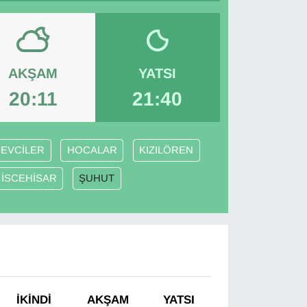
AKŞAM
YATSI
20:11
21:40
EVCİLER
HOCALAR
KIZILÖREN
İSCEHİSAR
ŞUHUT
İKINDI
AKŞAM
YATSI