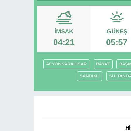
Diğer
DÜNYA
İMSAK
GÜNEŞ
EĞİTİM
04:21
05:57
EKONOMİ
AFYONKARAHİSAR
BAYAT
BAŞM
Eleman
SANDIKLI
SULTAND
Emlak
En çok konuşulanlar
GENEL
Hİ
Güncel