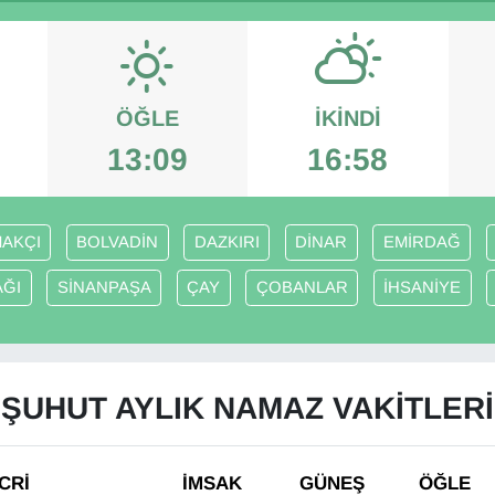
ÖĞLE
İKINDI
13:09
16:58
AKÇI
BOLVADİN
DAZKIRI
DİNAR
EMİRDAĞ
AĞI
SİNANPAŞA
ÇAY
ÇOBANLAR
İHSANİYE
ŞUHUT AYLIK NAMAZ VAKITLERI
CRİ
İMSAK
GÜNEŞ
ÖĞLE