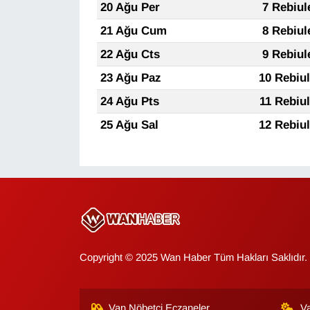
20 Ağu Per
7 Rebiul
Sinema - TV
21 Ağu Cum
8 Rebiul
SİYASET
22 Ağu Cts
9 Rebiul
23 Ağu Paz
10 Rebiu
SPOR
24 Ağu Pts
11 Rebiu
TEBRİK
25 Ağu Sal
12 Rebiu
TEKNOLOJİ
Turizm
VAN'DA SPOR
Copyright © 2025 Wan Haber Tüm Hakları Saklıdır.
Vasıta
YAŞAM
Van Nöbetçi Eczaneler
V