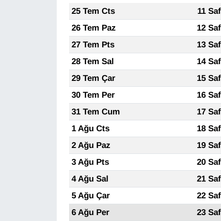
25 Tem Cts
11 Sa
Gündem
26 Tem Paz
12 Sa
27 Tem Pts
13 Sa
Haber
28 Tem Sal
14 Sa
HABERDE İNSAN
29 Tem Çar
15 Sa
30 Tem Per
16 Sa
İngilizce
31 Tem Cum
17 Sa
Kadın
1 Ağu Cts
18 Sa
2 Ağu Paz
19 Sa
Kamu Alımları
3 Ağu Pts
20 Sa
Kim Kimdir?
4 Ağu Sal
21 Sa
5 Ağu Çar
22 Sa
Kültür & Sanat
6 Ağu Per
23 Sa