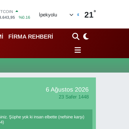
°
ITCOIN
21
İpekyolu
4.643,95
%0.16
OLAR
7,6006
%0.06
URO
İ
FİRMA REHBERİ
5,0250
%0.02
TERLİN
4,2398
%0.2
RAM ALTIN
500.87
%0.12
İST100
3.799
%70
6 Ağustos 2026
23 Safer 1448
siniz. Şüphe yok ki insan elbette (nefsine karşı)
34)