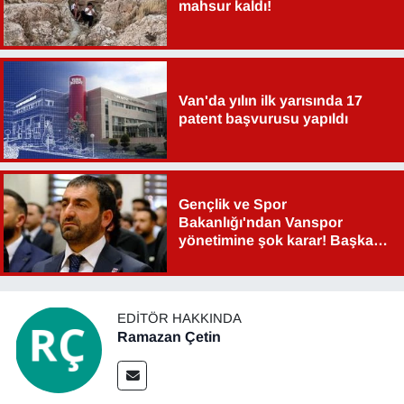
mahsur kaldı!
YEREL
Van'da yılın ilk yarısında 17
patent başvurusu yapıldı
Gençlik ve Spor
Bakanlığı'ndan Vanspor
yönetimine şok karar! Başkan
Şahin Aslan görevden alındı!
EDITÖR HAKKINDA
Ramazan Çetin