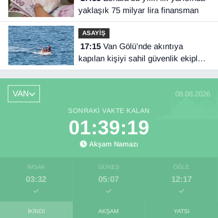
yaklaşık 75 milyar lira finansman
ASAYİŞ
17:15
Van Gölü’nde akıntıya
kapılan kişiyi sahil güvenlik ekipleri
kurtardı
VAN
08.08.2026
SONRAKI VAKTE KALAN
01:39:19
Akşam Namazı
İMSAK
GÜNEŞ
ÖĞLE
03:32
05:07
12:17
İKINDI
AKŞAM
YATSI