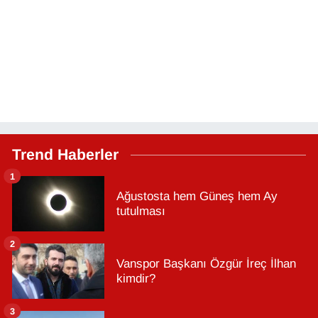
Trend Haberler
1
Ağustosta hem Güneş hem Ay
tutulması
2
Vanspor Başkanı Özgür İreç İlhan
kimdir?
3