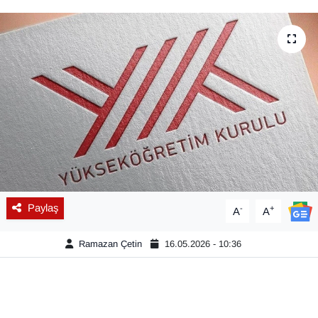
Diğer
DÜNYA
EĞİTİM
EKONOMİ
Eleman
Emlak
Paylaş
-
+
A
A
En çok konuşulanlar
Ramazan Çetin
16.05.2026 - 10:36
GENEL
Güncel