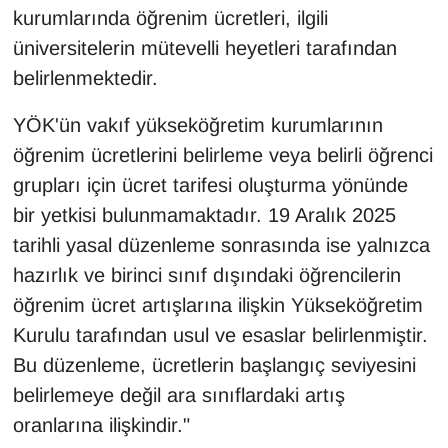
KURDÎ
kurumlarında öğrenim ücretleri, ilgili
üniversitelerin mütevelli heyetleri tarafından
MAGAZİN
belirlenmektedir.
MEDYA
YÖK'ün vakıf yükseköğretim kurumlarının
öğrenim ücretlerini belirleme veya belirli öğrenci
ONE EKONOMİ
grupları için ücret tarifesi oluşturma yönünde
POLİTİKA
bir yetkisi bulunmamaktadır. 19 Aralık 2025
tarihli yasal düzenleme sonrasında ise yalnızca
Resmi İlanlar
hazırlık ve birinci sınıf dışındaki öğrencilerin
öğrenim ücret artışlarına ilişkin Yükseköğretim
RÖPORTAJ
Kurulu tarafından usul ve esaslar belirlenmiştir.
SAĞLIK
Bu düzenleme, ücretlerin başlangıç seviyesini
belirlemeye değil ara sınıflardaki artış
Seri İlan
oranlarına ilişkindir."