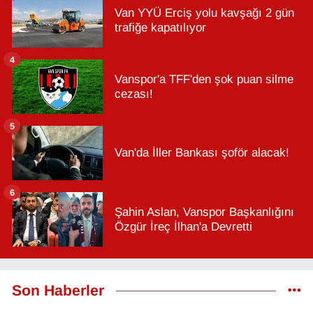
Van YYÜ Erciş yolu kavşağı 2 gün
trafiğe kapatılıyor
4
Vanspor'a TFF'den şok puan silme
cezası!
5
Van'da İller Bankası şoför alacak!
6
Şahin Aslan, Vanspor Başkanlığını
Özgür İreç İlhan'a Devretti
Son Haberler