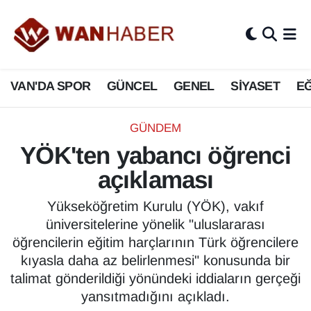
3.SAYFA
Van Nöbetçi Eczaneler
VAN'DA SPOR
GÜNCEL
GENEL
SİYASET
EĞ
ASAYİŞ
Van Hava Durumu
BİLİM VE TEKNOLOJİ
Van Namaz Vakitleri
GÜNDEM
YÖK'ten yabancı öğrenci
Biyografi
Van Trafik Yoğunluk Haritası
açıklaması
Bölge Haberleri
Süper Lig Puan Durumu ve Fikstür
Yükseköğretim Kurulu (YÖK), vakıf
üniversitelerine yönelik "uluslararası
ÇEVRE
Tüm Manşetler
öğrencilerin eğitim harçlarının Türk öğrencilere
kıyasla daha az belirlenmesi" konusunda bir
Deprem
Son Dakika Haberleri
talimat gönderildiği yönündeki iddiaların gerçeği
yansıtmadığını açıkladı.
Dernekler, Odalar
Haber Arşivi