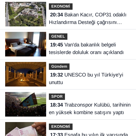
EKONOMİ
20:34
Bakan Kacır, COP31 odaklı
Hızlandırma Desteği çağrısını
açıkladı
GENEL
19:45
Van'da bakanlık belgeli
tesislerde doluluk oranı açıklandı
Gündem
19:32
UNESCO bu yıl Türkiye'yi
unuttu
SPOR
18:34
Trabzonspor Kulübü, tarihinin
en yüksek kombine satışını yaptı
EKONOMİ
17:33
Esnafa bu yılın ilk yarısında