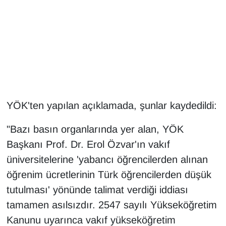
Gündem
Haber
HABERDE İNSAN
İngilizce
YÖK'ten yapılan açıklamada, şunlar kaydedildi:
Kadın
"Bazı basın organlarında yer alan, YÖK
Başkanı Prof. Dr. Erol Özvar'ın vakıf
Kamu Alımları
üniversitelerine 'yabancı öğrencilerden alınan
öğrenim ücretlerinin Türk öğrencilerden düşük
Kim Kimdir?
tutulması' yönünde talimat verdiği iddiası
Kültür & Sanat
tamamen asılsızdır. 2547 sayılı Yükseköğretim
Kanunu uyarınca vakıf yükseköğretim