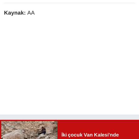
Sinema - TV
Kaynak:
AA
SİYASET
SPOR
TEBRİK
TEKNOLOJİ
Turizm
VAN'DA SPOR
Vasıta
YAŞAM
İki çocuk Van Kalesi'nde