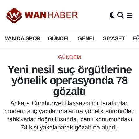
3.SAYFA
Van Nöbetçi Eczaneler
VAN'DA SPOR
GÜNCEL
GENEL
SİYASET
EĞ
ASAYİŞ
Van Hava Durumu
BİLİM VE TEKNOLOJİ
Van Namaz Vakitleri
GÜNDEM
Yeni nesil suç örgütlerine
Biyografi
Van Trafik Yoğunluk Haritası
yönelik operasyonda 78
Bölge Haberleri
Süper Lig Puan Durumu ve Fikstür
gözaltı
ÇEVRE
Tüm Manşetler
Ankara Cumhuriyet Başsavcılığı tarafından
modern suç yapılanmalarına yönelik sürdürülen
Deprem
Son Dakika Haberleri
tahkikatlar doğrultusunda, zanlı konumundaki
78 kişi yakalanarak gözaltına alındı.
Dernekler, Odalar
Haber Arşivi