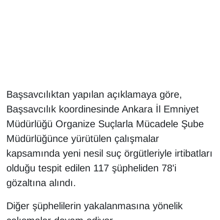
Gündem
Haber
HABERDE İNSAN
Başsavcılıktan yapılan açıklamaya göre,
İngilizce
Başsavcılık koordinesinde Ankara İl Emniyet
Kadın
Müdürlüğü Organize Suçlarla Mücadele Şube
Müdürlüğünce yürütülen çalışmalar
Kamu Alımları
kapsamında yeni nesil suç örgütleriyle irtibatları
olduğu tespit edilen 117 şüpheliden 78'i
Kim Kimdir?
gözaltına alındı.
Kültür & Sanat
Diğer şüphelilerin yakalanmasına yönelik