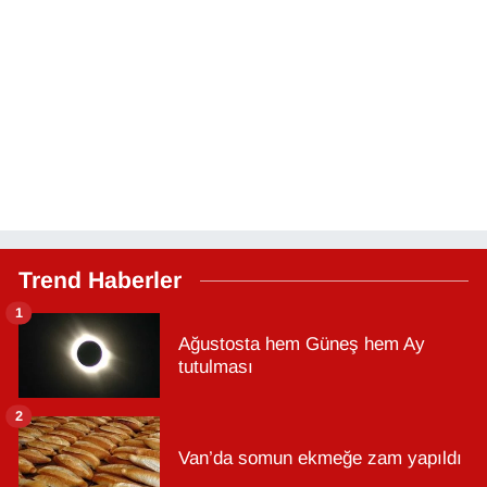
Trend Haberler
1
Ağustosta hem Güneş hem Ay
tutulması
2
Van’da somun ekmeğe zam yapıldı