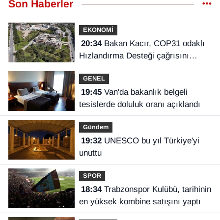
Son Haberler
EKONOMİ
20:34
Bakan Kacır, COP31 odaklı
Hızlandırma Desteği çağrısını
açıkladı
GENEL
19:45
Van'da bakanlık belgeli
tesislerde doluluk oranı açıklandı
Gündem
19:32
UNESCO bu yıl Türkiye'yi
unuttu
SPOR
18:34
Trabzonspor Kulübü, tarihinin
en yüksek kombine satışını yaptı