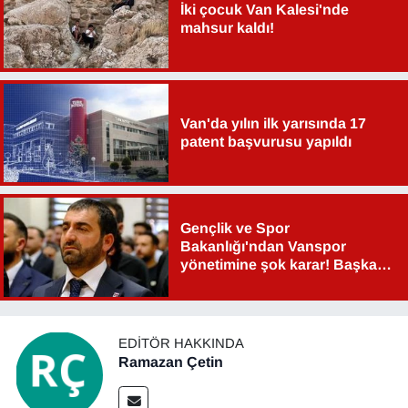
İki çocuk Van Kalesi'nde
Sinema - TV
mahsur kaldı!
SİYASET
SPOR
Van'da yılın ilk yarısında 17
patent başvurusu yapıldı
TEBRİK
TEKNOLOJİ
Gençlik ve Spor
Bakanlığı'ndan Vanspor
Turizm
yönetimine şok karar! Başkan
Şahin Aslan görevden alındı!
VAN'DA SPOR
Vasıta
EDITÖR HAKKINDA
Ramazan Çetin
YAŞAM