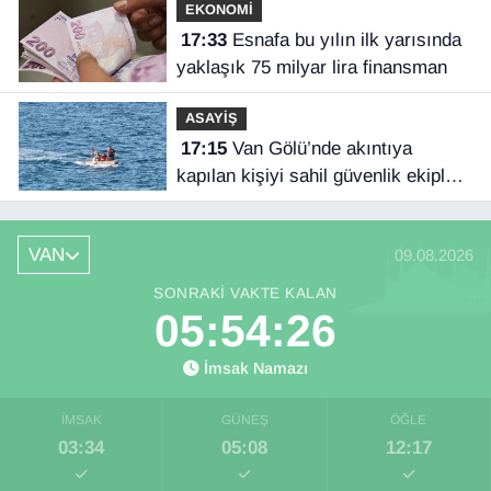
EKONOMİ
17:33
Esnafa bu yılın ilk yarısında
yaklaşık 75 milyar lira finansman
ASAYİŞ
17:15
Van Gölü’nde akıntıya
kapılan kişiyi sahil güvenlik ekipleri
kurtardı
VAN
09.08.2026
SONRAKI VAKTE KALAN
05:54:26
İmsak Namazı
İMSAK
GÜNEŞ
ÖĞLE
03:34
05:08
12:17