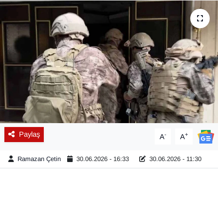
Diğer
DÜNYA
EĞİTİM
EKONOMİ
Eleman
Paylaş
-
+
A
A
Emlak
Ramazan Çetin
30.06.2026 - 16:33
30.06.2026 - 11:30
En çok konuşulanlar
GENEL
Güncel