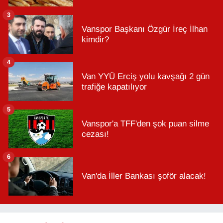
3
Vanspor Başkanı Özgür İreç İlhan
kimdir?
4
Van YYÜ Erciş yolu kavşağı 2 gün
trafiğe kapatılıyor
5
Vanspor'a TFF'den şok puan silme
cezası!
6
Van'da İller Bankası şoför alacak!