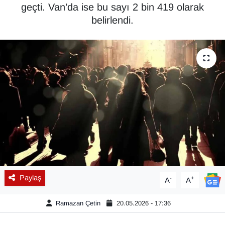
geçti. Van’da ise bu sayı 2 bin 419 olarak
Diğer
belirlendi.
DÜNYA
EĞİTİM
EKONOMİ
Eleman
Emlak
En çok konuşulanlar
Paylaş
-
+
A
A
GENEL
Ramazan Çetin
20.05.2026 - 17:36
Güncel