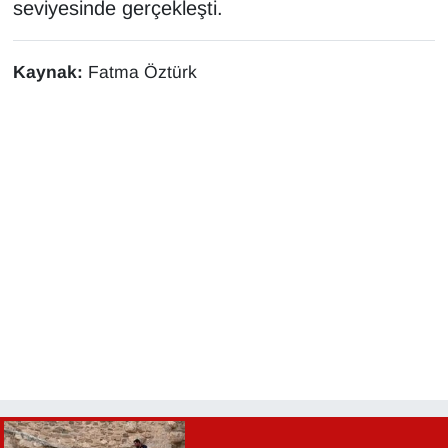
seviyesinde gerçekleşti.
Sinema - TV
SİYASET
Kaynak:
Fatma Öztürk
SPOR
TEBRİK
TEKNOLOJİ
Turizm
VAN'DA SPOR
Vasıta
YAŞAM