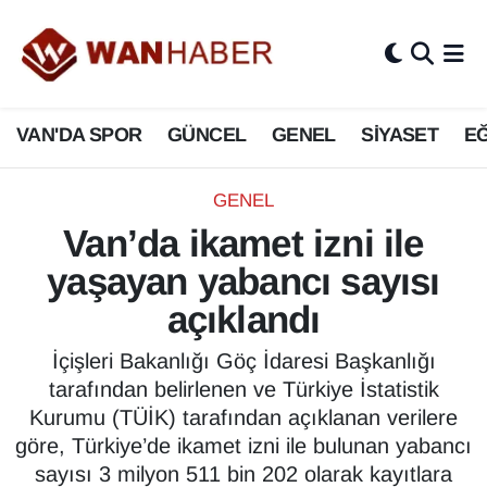
3.SAYFA
Van Nöbetçi Eczaneler
VAN'DA SPOR
GÜNCEL
GENEL
SİYASET
EĞ
ASAYİŞ
Van Hava Durumu
BİLİM VE TEKNOLOJİ
Van Namaz Vakitleri
GENEL
Van’da ikamet izni ile
Biyografi
Van Trafik Yoğunluk Haritası
yaşayan yabancı sayısı
Bölge Haberleri
Süper Lig Puan Durumu ve Fikstür
açıklandı
ÇEVRE
Tüm Manşetler
İçişleri Bakanlığı Göç İdaresi Başkanlığı
tarafından belirlenen ve Türkiye İstatistik
Deprem
Son Dakika Haberleri
Kurumu (TÜİK) tarafından açıklanan verilere
göre, Türkiye’de ikamet izni ile bulunan yabancı
Dernekler, Odalar
Haber Arşivi
sayısı 3 milyon 511 bin 202 olarak kayıtlara