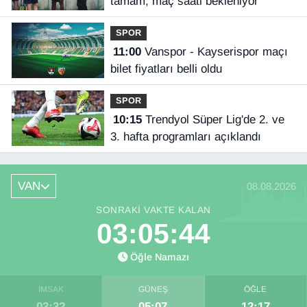
tamam, maç saati bekleniyor
SPOR
11:00
Vanspor - Kayserispor maçı
bilet fiyatları belli oldu
SPOR
10:15
Trendyol Süper Lig'de 2. ve
3. hafta programları açıklandı
VAN
08.08.2026
SONRAKI VAKTE KALAN
03:05:44
Öğle Namazı
İMSAK
GÜNEŞ
ÖĞLE
03:32
05:07
12:17