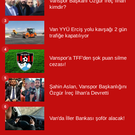
Vanspor Başkanı Özgür İreç İlhan
kimdir?
3
Van YYÜ Erciş yolu kavşağı 2 gün
trafiğe kapatılıyor
4
Vanspor'a TFF'den şok puan silme
cezası!
5
Şahin Aslan, Vanspor Başkanlığını
Özgür İreç İlhan'a Devretti
6
Van'da İller Bankası şoför alacak!