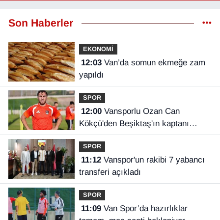
Son Haberler
EKONOMİ
12:03
Van’da somun ekmeğe zam
yapıldı
SPOR
12:00
Vansporlu Ozan Can
Kökçü'den Beşiktaş'ın kaptanı
kardeşi Orkun'a destek
SPOR
11:12
Vanspor'un rakibi 7 yabancı
transferi açıkladı
SPOR
11:09
Van Spor’da hazırlıklar