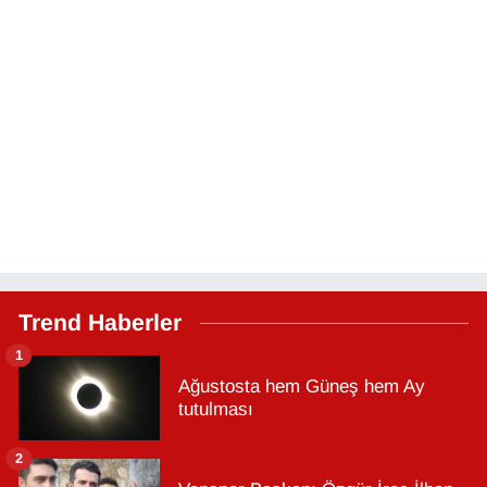
Trend Haberler
1
Ağustosta hem Güneş hem Ay
tutulması
2