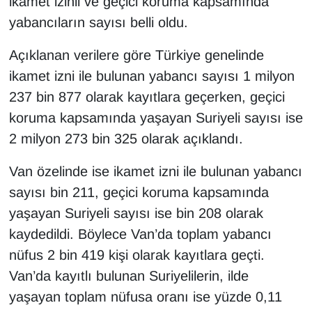
ikamet izinli ve geçici koruma kapsamında
KURDÎ
yabancıların sayısı belli oldu.
MAGAZİN
Açıklanan verilere göre Türkiye genelinde
ikamet izni ile bulunan yabancı sayısı 1 milyon
MEDYA
237 bin 877 olarak kayıtlara geçerken, geçici
ONE EKONOMİ
koruma kapsamında yaşayan Suriyeli sayısı ise
2 milyon 273 bin 325 olarak açıklandı.
POLİTİKA
Van özelinde ise ikamet izni ile bulunan yabancı
Resmi İlanlar
sayısı bin 211, geçici koruma kapsamında
yaşayan Suriyeli sayısı ise bin 208 olarak
RÖPORTAJ
kaydedildi. Böylece Van’da toplam yabancı
SAĞLIK
nüfus 2 bin 419 kişi olarak kayıtlara geçti.
Van’da kayıtlı bulunan Suriyelilerin, ilde
Seri İlan
yaşayan toplam nüfusa oranı ise yüzde 0,11