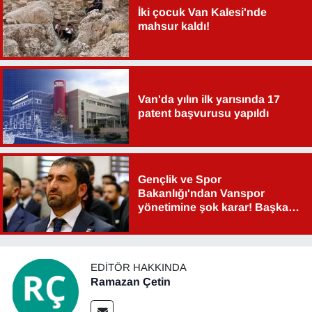
İki çocuk Van Kalesi'nde
YEREL
mahsur kaldı!
Van'da yılın ilk yarısında 17
patent başvurusu yapıldı
Gençlik ve Spor
Bakanlığı'ndan Vanspor
yönetimine şok karar! Başkan
Şahin Aslan görevden alındı!
EDITÖR HAKKINDA
Ramazan Çetin