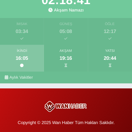
02:18:40
Akşam Namazı
İMSAK
GÜNEŞ
ÖĞLE
03:34
05:08
12:17
İKINDI
AKŞAM
YATSI
16:05
19:16
20:44
Aylık Vakitler
Copyright © 2025 Wan Haber Tüm Hakları Saklıdır.