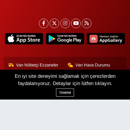
Van Nöbetçi Eczaneler
Van Hava Durumu
En iyi site deneyimi sağlamak için çerezlerden
Van Namaz Vakitleri
Van Trafik Yoğunluk
Haritası
faydalanıyoruz. Detaylar için lütfen tıklayın.
TAMAM
Puan Durumu ve Fikstür
Tüm Manşetler
Son Dakika Haberleri
Haber Arşivi
Van Haber
Çerez Politikası
Gizlilik Politikası