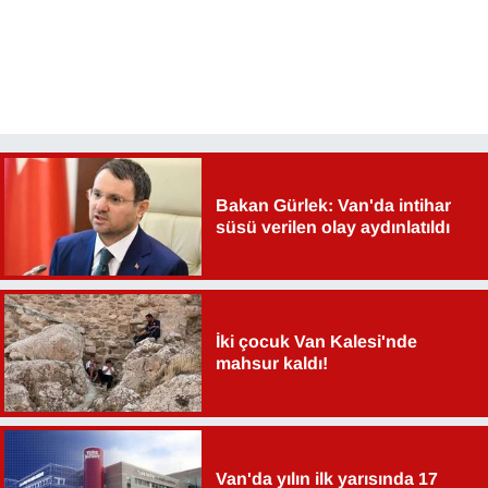
Bakan Gürlek: Van'da intihar
süsü verilen olay aydınlatıldı
İki çocuk Van Kalesi'nde
mahsur kaldı!
Van'da yılın ilk yarısında 17