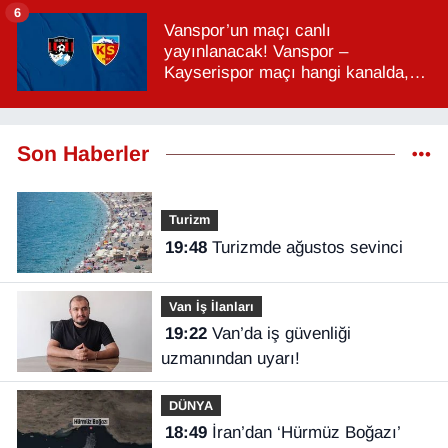
6
Vanspor’un maçı canlı
yayınlanacak! Vanspor –
Kayserispor maçı hangi kanalda,
saat kaçta?
Son Haberler
Turizm
19:48
Turizmde ağustos sevinci
Van İş İlanları
19:22
Van’da iş güvenliği
uzmanından uyarı!
DÜNYA
18:49
İran’dan ‘Hürmüz Boğazı’