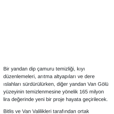
Gündem
Haber
HABERDE İNSAN
İngilizce
Kadın
Bir yandan dip çamuru temizliği, kıyı
düzenlemeleri, arıtma altyapıları ve dere
Kamu Alımları
ıslahları sürdürülürken, diğer yandan Van Gölü
Kim Kimdir?
yüzeyinin temizlenmesine yönelik 165 milyon
lira değerinde yeni bir proje hayata geçirilecek.
Kültür & Sanat
Bitlis ve Van Valilikleri tarafından ortak