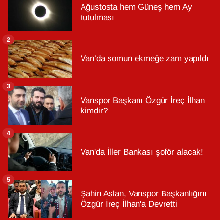
Ağustosta hem Güneş hem Ay
tutulması
2
Van’da somun ekmeğe zam yapıldı
3
Vanspor Başkanı Özgür İreç İlhan
kimdir?
4
Van'da İller Bankası şoför alacak!
5
Şahin Aslan, Vanspor Başkanlığını
Özgür İreç İlhan'a Devretti