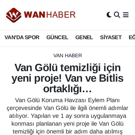
3.SAYFA
Van Nöbetçi Eczaneler
VAN'DA SPOR
GÜNCEL
GENEL
SİYASET
EĞ
ASAYİŞ
Van Hava Durumu
BİLİM VE TEKNOLOJİ
Van Namaz Vakitleri
VAN HABER
Van Gölü temizliği için
Biyografi
Van Trafik Yoğunluk Haritası
yeni proje! Van ve Bitlis
Bölge Haberleri
Süper Lig Puan Durumu ve Fikstür
ortaklığı…
ÇEVRE
Tüm Manşetler
Van Gölü Koruma Havzası Eylem Planı
çerçevesinde Van Gölü ile ilgili önemli adımlar
Deprem
Son Dakika Haberleri
atılıyor. Yapılan ve 1 ay sonra uygulanmaya
konması planlanan yeni proje ile Van Gölü
Dernekler, Odalar
Haber Arşivi
temizliği için önemli bir adım daha atılmış