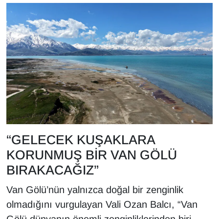
YEREL
“GELECEK KUŞAKLARA
KORUNMUŞ BİR VAN GÖLÜ
BIRAKACAĞIZ”
Van Gölü’nün yalnızca doğal bir zenginlik
olmadığını vurgulayan Vali Ozan Balcı, “Van
Gölü dünyanın önemli zenginliklerinden biri.