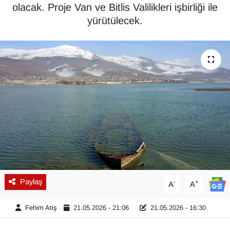
olacak. Proje Van ve Bitlis Valilikleri işbirliği ile
Diğer
yürütülecek.
DÜNYA
EĞİTİM
EKONOMİ
Eleman
Emlak
En çok konuşulanlar
Paylaş
-
+
A
A
GENEL
Fehim Atiş
21.05.2026 - 21:06
21.05.2026 - 16:30
Güncel