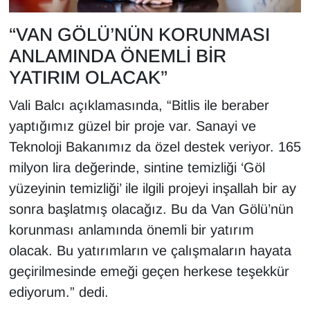
Sinema - TV
“VAN GÖLÜ’NÜN KORUNMASI
SİYASET
ANLAMINDA ÖNEMLİ BİR
YATIRIM OLACAK”
SPOR
Vali Balcı açıklamasında, “Bitlis ile beraber
TEBRİK
yaptığımız güzel bir proje var. Sanayi ve
Teknoloji Bakanımız da özel destek veriyor. 165
TEKNOLOJİ
milyon lira değerinde, sintine temizliği ‘Göl
yüzeyinin temizliği’ ile ilgili projeyi inşallah bir ay
Turizm
sonra başlatmış olacağız. Bu da Van Gölü’nün
VAN'DA SPOR
korunması anlamında önemli bir yatırım
olacak. Bu yatırımların ve çalışmaların hayata
Vasıta
geçirilmesinde emeği geçen herkese teşekkür
ediyorum.” dedi.
YAŞAM