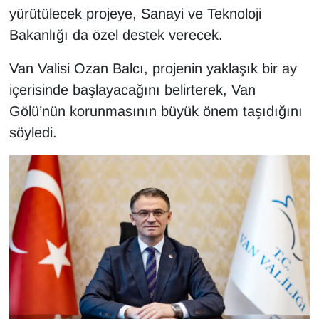
KURDÎ
yürütülecek projeye, Sanayi ve Teknoloji
Bakanlığı da özel destek verecek.
MAGAZİN
Van Valisi Ozan Balcı, projenin yaklaşık bir ay
MEDYA
içerisinde başlayacağını belirterek, Van
Gölü’nün korunmasının büyük önem taşıdığını
ONE EKONOMİ
söyledi.
POLİTİKA
Resmi İlanlar
RÖPORTAJ
SAĞLIK
Seri İlan