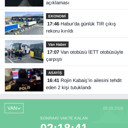
açıklaması
EKONOMİ
17:46
Habur'da günlük TIR çıkış
rekoru kırıldı
Van Haber
17:07
Van otobüsü İETT otobüsüyle
çarpıştı
ASAYİŞ
16:41
Rojin Kabaiş’in ailesini tehdit
eden 2 kişi tutuklandı
VAN
09.08.2026
SONRAKI VAKTE KALAN