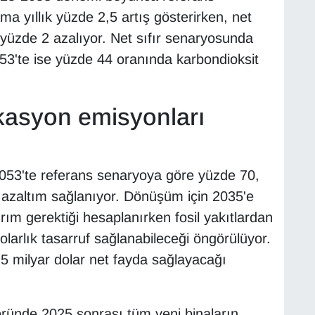
a yıllık yüzde 2,5 artış gösterirken, net
 yüzde 2 azalıyor. Net sıfır senaryosunda
53'te ise yüzde 44 oranında karbondioksit
ikasyon emisyonları
2053'te referans senaryoya göre yüzde 70,
 azaltım sağlanıyor. Dönüşüm için 2035'e
rım gerektiği hesaplanırken fosil yakıtlardan
larlık tasarruf sağlanabileceği öngörülüyor.
 milyar dolar net fayda sağlayacağı
öründe 2025 sonrası tüm yeni binaların