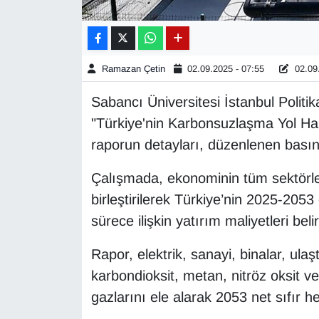
Gündem
Haber
Ramazan Çetin
02.09.2025 - 07:55
02.09.
Sabancı Üniversitesi İstanbul Politi
HABERDE İNSAN
"Türkiye'nin Karbonsuzlaşma Yol Hari
İngilizce
raporun detayları, düzenlenen basın 
Çalışmada, ekonominin tüm sektörle
Kadın
birleştirilerek Türkiye’nin 2025-205
Kamu Alımları
sürece ilişkin yatırım maliyetleri belir
Kim Kimdir?
Rapor, elektrik, sanayi, binalar, ulaş
karbondioksit, metan, nitröz oksit ve
Kültür & Sanat
gazlarını ele alarak 2053 net sıfır he