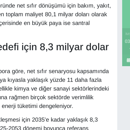
töründe net sıfır dönüşümü için bakım, yakıt,
en toplam maliyet 80,1 milyar doları olarak
çerisinde en büyük paya ise santral
İM
03
defi için 8,3 milyar dolar
pora göre, net sıfır senaryosu kapsamında
ya kıyasla yaklaşık yüzde 11 daha fazla
zellikle kimya ve diğer sanayi sektörlerindeki
una rağmen birçok sektörde verimlilik
 enerji tüketimi dengeleniyor.
eşmesi için 2035'e kadar yaklaşık 8,3
 2025-2053 dönemi boyunca referans