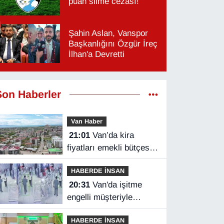
puan silme cezası!
Şahin Aslan, Vanspor
Başkanlığını Özgür İreç
İlhan'a Devretti
Son Haberler
Van Haber
21:01
Van’da kira
fiyatları emekli bütçesini
zorluyor
HABERDE İNSAN
20:31
Van'da işitme
engelli müşteriyle
halaylı pazarlık
HABERDE İNSAN
gülümsetti