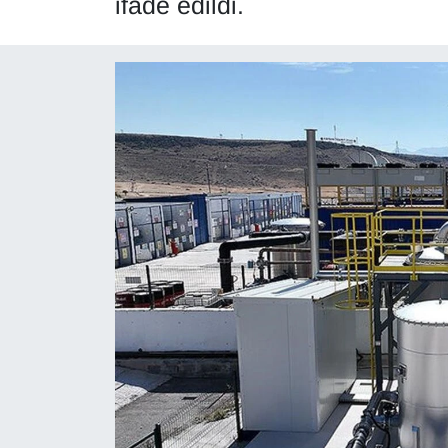
ifade edildi.
Diğer
DÜNYA
EĞİTİM
EKONOMİ
Eleman
Emlak
En çok konuşulanlar
GENEL
Güncel