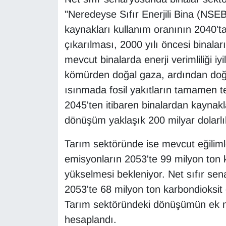
"Neredeyse Sıfır Enerjili Bina (NSEB)
kaynakları kullanım oranının 2040't
çıkarılması, 2000 yılı öncesi binalar
mevcut binalarda enerji verimliliği iy
kömürden doğal gaza, ardından doğa
ısınmada fosil yakıtların tamamen t
2045'ten itibaren binalardan kaynak
dönüşüm yaklaşık 200 milyar dolarlık
Tarım sektöründe ise mevcut eğiliml
emisyonların 2053'te 99 milyon ton 
yükselmesi bekleniyor. Net sıfır se
2053'te 68 milyon ton karbondioksit 
Tarım sektöründeki dönüşümün ek mal
hesaplandı.