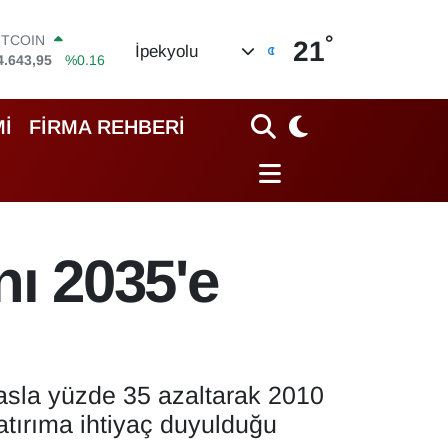
°
OLAR
21
İpekyolu
7,6704
%0
URO
5,0406
%-0.08
TERLİN
İ
FİRMA REHBERİ
4,2143
%0
RAM ALTIN
500.87
%0.12
İST100
3.799
%70
ITCOIN
nı 2035'e
4.643,95
%0.16
yasla yüzde 35 azaltarak 2010
atırıma ihtiyaç duyulduğu