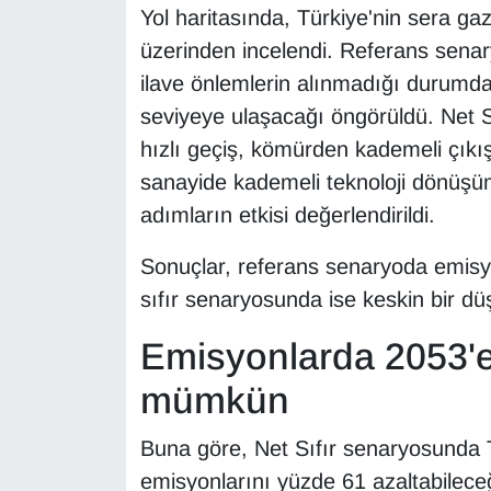
KURDÎ
Yol haritasında, Türkiye'nin sera gaz
üzerinden incelendi. Referans senar
MAGAZİN
ilave önlemlerin alınmadığı durumda 
seviyeye ulaşacağı öngörüldü. Net Sı
MEDYA
hızlı geçiş, kömürden kademeli çıkış,
ONE EKONOMİ
sanayide kademeli teknoloji dönüşümü
adımların etkisi değerlendirildi.
POLİTİKA
Sonuçlar, referans senaryoda emisyo
Resmi İlanlar
sıfır senaryosunda ise keskin bir d
RÖPORTAJ
Emisyonlarda 2053'e
mümkün
SAĞLIK
Buna göre, Net Sıfır senaryosunda 
Seri İlan
emisyonlarını yüzde 61 azaltabileceğ