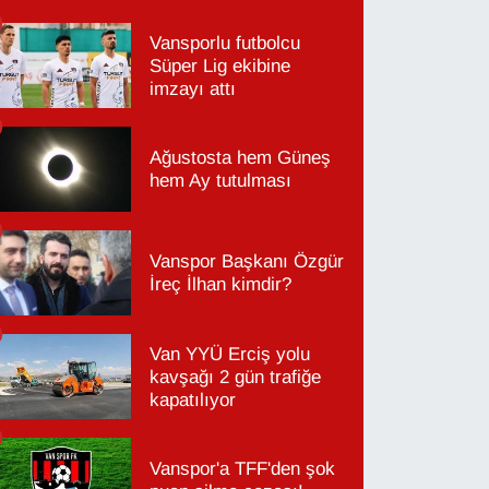
Vansporlu futbolcu
Süper Lig ekibine
imzayı attı
Ağustosta hem Güneş
hem Ay tutulması
Vanspor Başkanı Özgür
İreç İlhan kimdir?
Van YYÜ Erciş yolu
kavşağı 2 gün trafiğe
kapatılıyor
Vanspor'a TFF'den şok