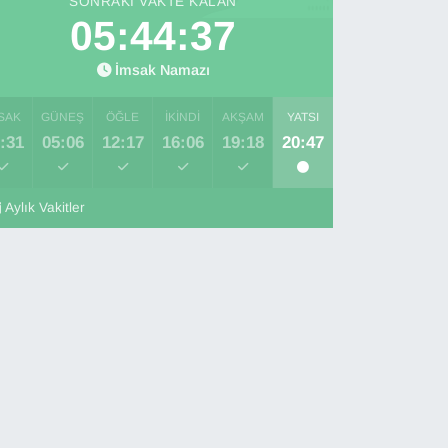
SONRAKI VAKTE KALAN
05:44:36
İmsak Namazı
SAK
GÜNEŞ
ÖĞLE
İKINDI
AKŞAM
YATSI
:31
05:06
12:17
16:06
19:18
20:47
Aylık Vakitler