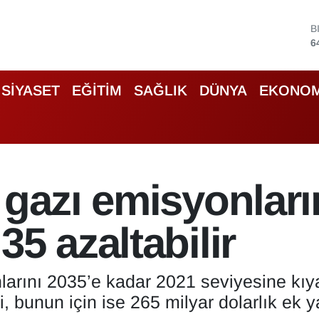
D
4
E
5
S
SİYASET
EĞİTİM
SAĞLIK
DÜNYA
EKONOM
6
G
6
B
1
B
 gazı emisyonları
6
5 azaltabilir
nlarını 2035’e kadar 2021 seviyesine kı
, bunun için ise 265 milyar dolarlık ek y