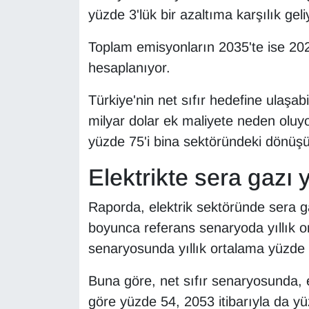
Sinema - TV
yüzde 3'lük bir azaltıma karşılık geli
Toplam emisyonların 2035'te ise 202
SİYASET
hesaplanıyor.
SPOR
Türkiye'nin net sıfır hedefine ulaşa
TEBRİK
milyar dolar ek maliyete neden oluyo
yüzde 75'i bina sektöründeki dönüş
TEKNOLOJİ
Elektrikte sera gazı yı
Turizm
Raporda, elektrik sektöründe sera 
VAN'DA SPOR
boyunca referans senaryoda yıllık or
senaryosunda yıllık ortalama yüzde 
Vasıta
Buna göre, net sıfır senaryosunda, e
YAŞAM
göre yüzde 54, 2053 itibarıyla da y