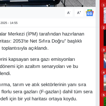
1
-
+
A
A
2025 - 14:55
2
kalar Merkezi (İPM) tarafından hazırlanan
tası: 2053'te Net Sıfıra Doğru" başlıklı
toplantısıyla açıklandı.
3
rini kapsayan sera gazı emisyonları
3 dönemi için azaltım senaryoları ve bu
4
lendi.
tırma, tarım ve atık sektörlerinin yanı sıra
 florlu sera gazları (F-gazları) dahil tüm sera
5
defi için bir yol haritası ortaya koydu.