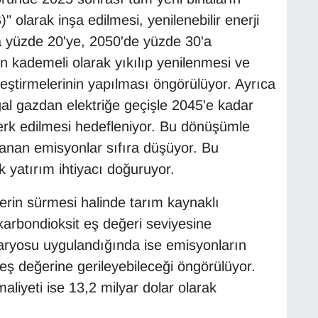
" olarak inşa edilmesi, yenilenebilir enerji
a yüzde 20'ye, 2050'de yüzde 30'a
ın kademeli olarak yıkılıp yenilenmesi ve
ileştirmelerinin yapılması öngörülüyor. Ayrıca
l gazdan elektriğe geçişle 2045'e kadar
erk edilmesi hedefleniyor. Bu dönüşümle
lanan emisyonlar sıfıra düşüyor. Bu
 yatırım ihtiyacı doğuruyor.
erin sürmesi halinde tarım kaynaklı
karbondioksit eş değeri seviyesine
naryosu uygulandığında ise emisyonların
eş değerine gerileyebileceği öngörülüyor.
iyeti ise 13,2 milyar dolar olarak