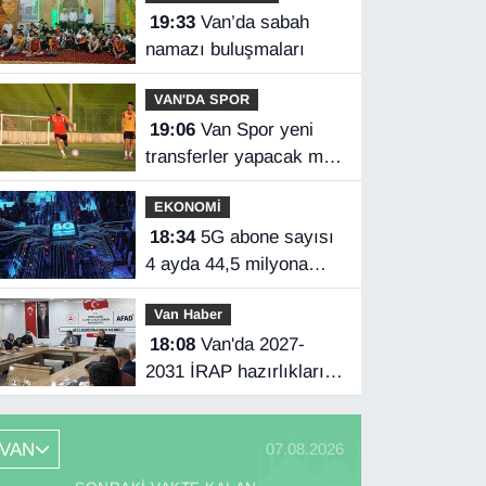
19:33
Van’da sabah
namazı buluşmaları
VAN'DA SPOR
19:06
Van Spor yeni
transferler yapacak mı?
Başkan Özgür İreç İlhan
EKONOMİ
açıkladı
18:34
5G abone sayısı
4 ayda 44,5 milyona
ulaştı
Van Haber
18:08
Van'da 2027-
2031 İRAP hazırlıkları
başladı
VAN
07.08.2026