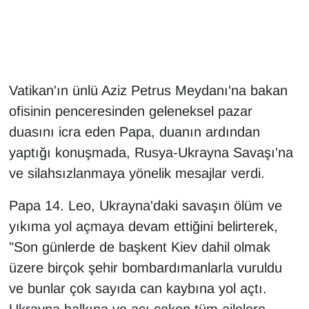
Gündem
Haber
Vatikan'ın ünlü Aziz Petrus Meydanı'na bakan
HABERDE İNSAN
ofisinin penceresinden geleneksel pazar
duasını icra eden Papa, duanın ardından
İngilizce
yaptığı konuşmada, Rusya-Ukrayna Savaşı'na
ve silahsızlanmaya yönelik mesajlar verdi.
Kadın
Papa 14. Leo, Ukrayna'daki savaşın ölüm ve
Kamu Alımları
yıkıma yol açmaya devam ettiğini belirterek,
Kim Kimdir?
"Son günlerde de başkent Kiev dahil olmak
üzere birçok şehir bombardımanlarla vuruldu
Kültür & Sanat
ve bunlar çok sayıda can kaybına yol açtı.