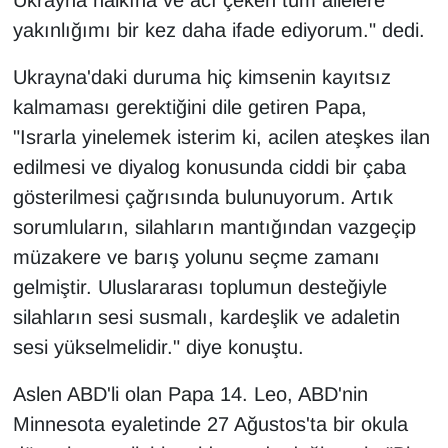
Ukrayna halkına ve acı çeken tüm ailelere
KURDÎ
yakınlığımı bir kez daha ifade ediyorum." dedi.
MAGAZİN
Ukrayna'daki duruma hiç kimsenin kayıtsız
kalmaması gerektiğini dile getiren Papa,
MEDYA
"Israrla yinelemek isterim ki, acilen ateşkes ilan
ONE EKONOMİ
edilmesi ve diyalog konusunda ciddi bir çaba
gösterilmesi çağrısında bulunuyorum. Artık
POLİTİKA
sorumluların, silahların mantığından vazgeçip
müzakere ve barış yolunu seçme zamanı
Resmi İlanlar
gelmiştir. Uluslararası toplumun desteğiyle
RÖPORTAJ
silahların sesi susmalı, kardeşlik ve adaletin
sesi yükselmelidir." diye konuştu.
SAĞLIK
Aslen ABD'li olan Papa 14. Leo, ABD'nin
Seri İlan
Minnesota eyaletinde 27 Ağustos'ta bir okula