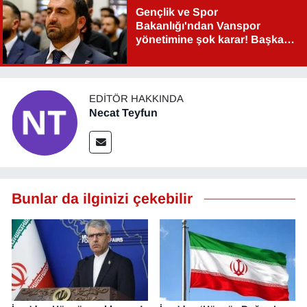
Gençlik ve Spor
Bakanlığı'ndan Vanspor
yönetimine şok karar! Başkan
Şahin Aslan görevden alındı!
EDITÖR HAKKINDA
Necat Teyfun
Bunlar da ilginizi çekebilir