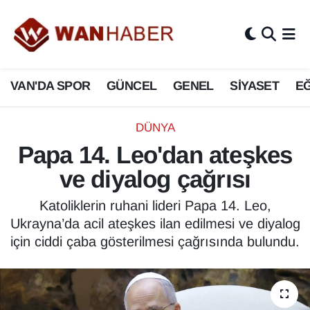
3.SAYFA
Van Nöbetçi Eczaneler
VAN'DA SPOR
GÜNCEL
GENEL
SİYASET
EĞ
ASAYİŞ
Van Hava Durumu
BİLİM VE TEKNOLOJİ
Van Namaz Vakitleri
DÜNYA
Papa 14. Leo'dan ateşkes
Biyografi
Van Trafik Yoğunluk Haritası
ve diyalog çağrısı
Bölge Haberleri
Süper Lig Puan Durumu ve Fikstür
Katoliklerin ruhani lideri Papa 14. Leo,
Ukrayna’da acil ateşkes ilan edilmesi ve diyalog
ÇEVRE
Tüm Manşetler
için ciddi çaba gösterilmesi çağrısında bulundu.
Deprem
Son Dakika Haberleri
Dernekler, Odalar
Haber Arşivi