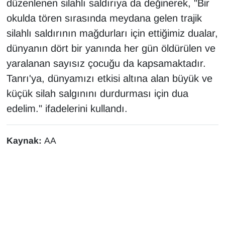
düzenlenen silahlı saldırıya da değinerek, "Bir
Sinema - TV
okulda tören sırasında meydana gelen trajik
silahlı saldırının mağdurları için ettiğimiz dualar,
SİYASET
dünyanın dört bir yanında her gün öldürülen ve
SPOR
yaralanan sayısız çocuğu da kapsamaktadır.
Tanrı'ya, dünyamızı etkisi altına alan büyük ve
TEBRİK
küçük silah salgınını durdurması için dua
edelim." ifadelerini kullandı.
TEKNOLOJİ
Turizm
Kaynak:
AA
VAN'DA SPOR
Vasıta
YAŞAM