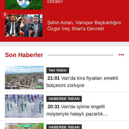
cezası!
6
Şahin Aslan, Vanspor Başkanlığını
Özgür İreç İlhan'a Devretti
Son Haberler
Van Haber
21:01
Van’da kira fiyatları emekli
bütçesini zorluyor
HABERDE İNSAN
20:31
Van'da işitme engelli
müşteriyle halaylı pazarlık
gülümsetti
HABERDE İNSAN