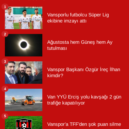
1
Vansporlu futbolcu Süper Lig
ekibine imzayı attı
2
Ağustosta hem Güneş hem Ay
tutulması
3
Vanspor Başkanı Özgür İreç İlhan
kimdir?
4
Van YYÜ Erciş yolu kavşağı 2 gün
trafiğe kapatılıyor
5
Vanspor'a TFF'den şok puan silme