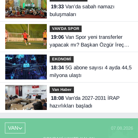
19:33
Van’da sabah namazı
buluşmaları
VAN'DA SPOR
19:06
Van Spor yeni transferler
yapacak mı? Başkan Özgür İreç
İlhan açıkladı
EKONOMİ
18:34
5G abone sayısı 4 ayda 44,5
milyona ulaştı
Van Haber
18:08
Van'da 2027-2031 İRAP
hazırlıkları başladı
VAN
07.08.2026