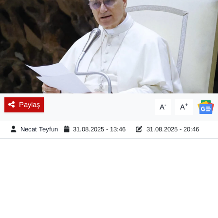
Diğer
DÜNYA
EĞİTİM
EKONOMİ
Paylaş
-
+
A
A
Eleman
Necat Teyfun
31.08.2025 - 13:46
31.08.2025 - 20:46
Emlak
En çok konuşulanlar
GENEL
Güncel