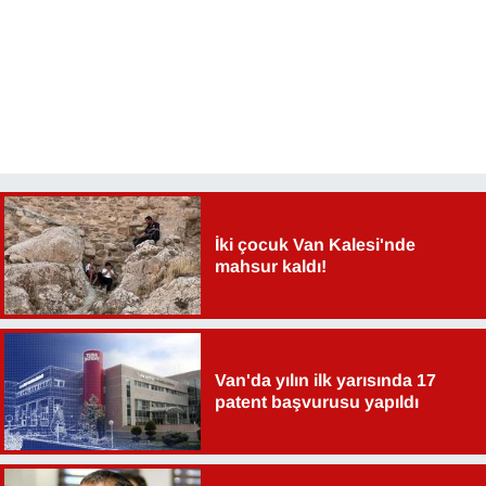
YEREL
İki çocuk Van Kalesi'nde
mahsur kaldı!
Van'da yılın ilk yarısında 17
patent başvurusu yapıldı