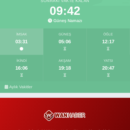
SONRAKI VAKTE KALAN
09:42
Güneş Namazı
İMSAK
GÜNEŞ
ÖĞLE
03:31
05:06
12:17
İKINDI
AKŞAM
YATSI
16:06
19:18
20:47
Aylık Vakitler