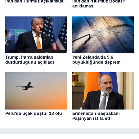
İran'dan Hürmüz açıklaması!
İran'dan ‘Hürmüz Boğazı’
açıklaması
Trump, İran'a saldırıları
Yeni Zelanda'da 5.6
durdurduğunu açıkladı
büyüklüğünde deprem
Peru'da uçak düştü: 13 ölü
Ermenistan Başbakanı
Paşinyan istifa etti