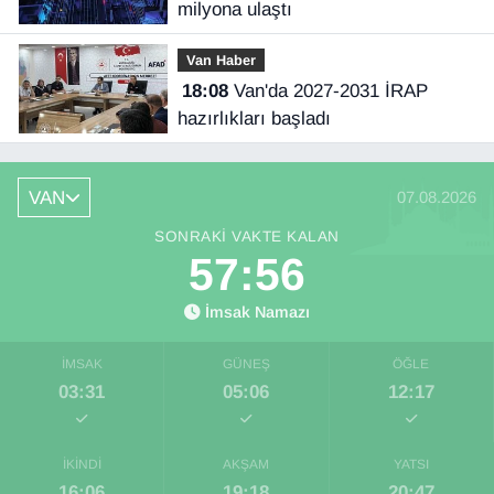
milyona ulaştı
Van Haber
18:08
Van'da 2027-2031 İRAP
hazırlıkları başladı
VAN
07.08.2026
SONRAKI VAKTE KALAN
57:55
İmsak Namazı
İMSAK
GÜNEŞ
ÖĞLE
03:31
05:06
12:17
İKINDI
AKŞAM
YATSI
16:06
19:18
20:47