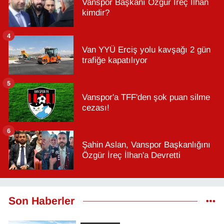
Vanspor Başkanı Özgür İreç İlhan
kimdir?
4
Van YYÜ Erciş yolu kavşağı 2 gün
trafiğe kapatılıyor
5
Vanspor'a TFF'den şok puan silme
cezası!
6
Şahin Aslan, Vanspor Başkanlığını
Özgür İreç İlhan'a Devretti
Son Haberler