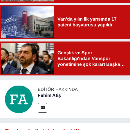
Van'da yılın ilk yarısında 17
patent başvurusu yapıldı
Gençlik ve Spor
Bakanlığı'ndan Vanspor
yönetimine şok karar! Başkan
Şahin Aslan görevden alındı!
EDITÖR HAKKINDA
Fehim Atiş