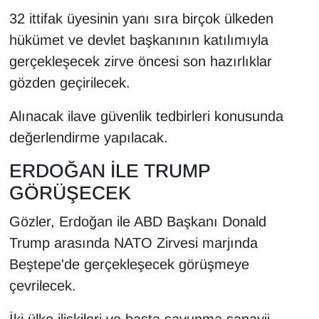
KURDÎ
32 ittifak üyesinin yanı sıra birçok ülkeden
hükümet ve devlet başkanının katılımıyla
MAGAZİN
gerçekleşecek zirve öncesi son hazırlıklar
MEDYA
gözden geçirilecek.
ONE EKONOMİ
Alınacak ilave güvenlik tedbirleri konusunda
değerlendirme yapılacak.
POLİTİKA
ERDOĞAN İLE TRUMP
Resmi İlanlar
GÖRÜŞECEK
Gözler, Erdoğan ile ABD Başkanı Donald
RÖPORTAJ
Trump arasında NATO Zirvesi marjında
SAĞLIK
Beştepe'de gerçekleşecek görüşmeye
çevrilecek.
Seri İlan
İki ülke ilişkileri ve başta savunma sanayii