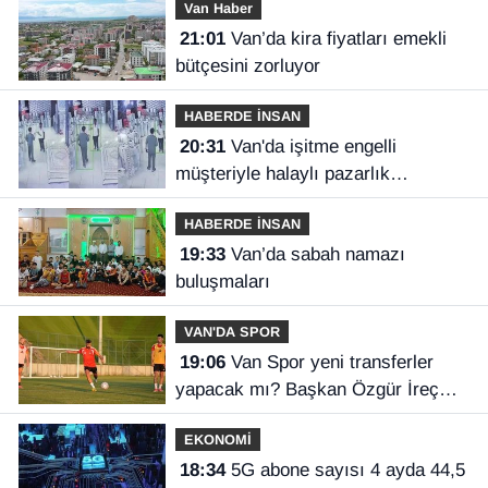
Van Haber
21:01
Van’da kira fiyatları emekli
bütçesini zorluyor
HABERDE İNSAN
20:31
Van'da işitme engelli
müşteriyle halaylı pazarlık
gülümsetti
HABERDE İNSAN
19:33
Van’da sabah namazı
buluşmaları
VAN'DA SPOR
19:06
Van Spor yeni transferler
yapacak mı? Başkan Özgür İreç
İlhan açıkladı
EKONOMİ
18:34
5G abone sayısı 4 ayda 44,5