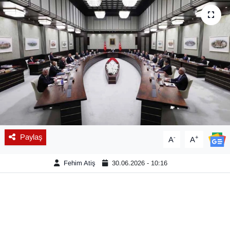
Diğer
DÜNYA
EĞİTİM
EKONOMİ
Eleman
Paylaş
-
+
A
A
Emlak
Fehim Atiş
30.06.2026 - 10:16
En çok konuşulanlar
GENEL
Güncel