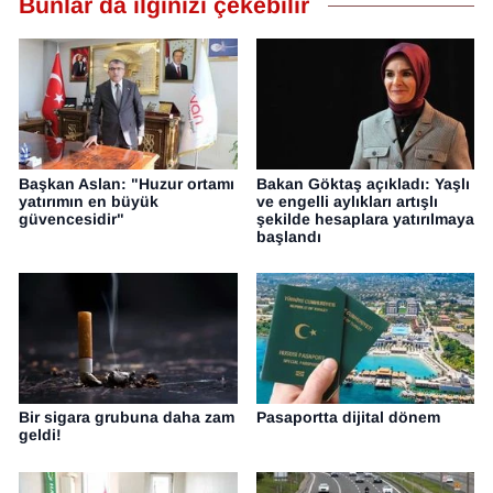
Bunlar da ilginizi çekebilir
Başkan Aslan: "Huzur ortamı
Bakan Göktaş açıkladı: Yaşlı
yatırımın en büyük
ve engelli aylıkları artışlı
güvencesidir"
şekilde hesaplara yatırılmaya
başlandı
Bir sigara grubuna daha zam
Pasaportta dijital dönem
geldi!