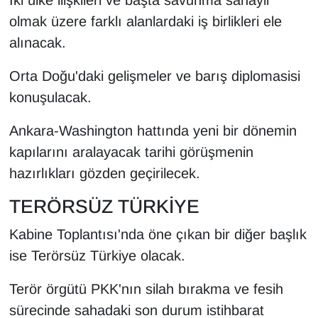
Sinema - TV
olmak üzere farklı alanlardaki iş birlikleri ele
alınacak.
SİYASET
Orta Doğu'daki gelişmeler ve barış diplomasisi
SPOR
konuşulacak.
TEBRİK
Ankara-Washington hattında yeni bir dönemin
kapılarını aralayacak tarihi görüşmenin
TEKNOLOJİ
hazırlıkları gözden geçirilecek.
Turizm
TERÖRSÜZ TÜRKİYE
VAN'DA SPOR
Kabine Toplantısı'nda öne çıkan bir diğer başlık
ise Terörsüz Türkiye olacak.
Vasıta
Terör örgütü PKK'nın silah bırakma ve fesih
YAŞAM
sürecinde sahadaki son durum istihbarat