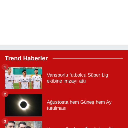
Trend Haberler
1
Vansporlu futbolcu Süper Lig
ekibine imzayı attı
2
Ağustosta hem Güneş hem Ay
tutulması
3