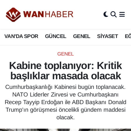
3.SAYFA
Van Nöbetçi Eczaneler
VAN'DA SPOR
GÜNCEL
GENEL
SİYASET
EĞ
ASAYİŞ
Van Hava Durumu
BİLİM VE TEKNOLOJİ
Van Namaz Vakitleri
GENEL
Kabine toplanıyor: Kritik
Biyografi
Van Trafik Yoğunluk Haritası
başlıklar masada olacak
Bölge Haberleri
Süper Lig Puan Durumu ve Fikstür
Cumhurbaşkanlığı Kabinesi bugün toplanacak.
NATO Liderler Zirvesi ve Cumhurbaşkanı
ÇEVRE
Tüm Manşetler
Recep Tayyip Erdoğan ile ABD Başkanı Donald
Trump'ın görüşmesi öncelikli gündem maddesi
Deprem
Son Dakika Haberleri
olacak.
Dernekler, Odalar
Haber Arşivi