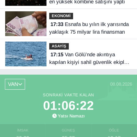
en yüksek kombine satışını yaptı
EKONOMİ
17:33
Esnafa bu yılın ilk yarısında
yaklaşık 75 milyar lira finansman
ASAYİŞ
17:15
Van Gölü’nde akıntıya
kapılan kişiyi sahil güvenlik ekipleri
kurtardı
VAN
08.08.2026
SONRAKI VAKTE KALAN
01:06:21
Yatsı Namazı
İMSAK
GÜNEŞ
ÖĞLE