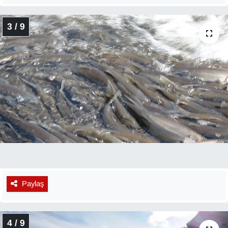
Sinema - TV
3 / 9
SİYASET
SPOR
TEBRİK
TEKNOLOJİ
Turizm
VAN'DA SPOR
Paylaş
Vasıta
YAŞAM
4 / 9