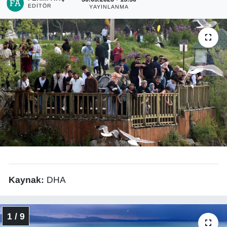
EDITÖR
YAYINLANMA
Diğer
DÜNYA
EĞİTİM
EKONOMİ
Eleman
Emlak
En çok konuşulanlar
Kaynak:
DHA
GENEL
1 / 9
Güncel