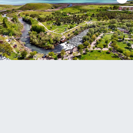
Gündem
Haber
HABERDE İNSAN
İngilizce
Kadın
Kamu Alımları
Kim Kimdir?
Kültür & Sanat