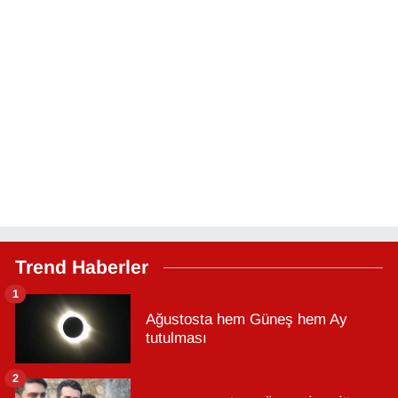
Trend Haberler
1
Ağustosta hem Güneş hem Ay
tutulması
2