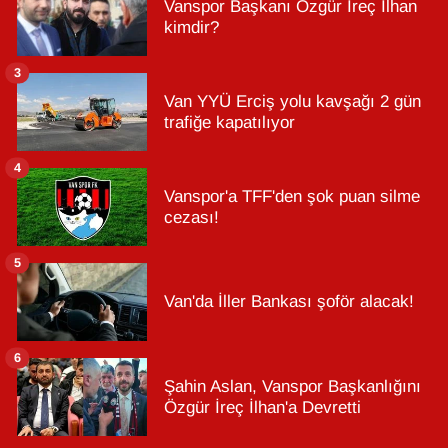
Vanspor Başkanı Özgür İreç İlhan
kimdir?
3
Van YYÜ Erciş yolu kavşağı 2 gün
trafiğe kapatılıyor
4
Vanspor'a TFF'den şok puan silme
cezası!
5
Van'da İller Bankası şoför alacak!
6
Şahin Aslan, Vanspor Başkanlığını
Özgür İreç İlhan'a Devretti