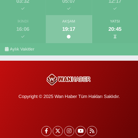
03:32
05:07
12:17
İKINDI
AKŞAM
YATSI
16:06
19:17
20:45
Aylık Vakitler
Copyright © 2025 Wan Haber Tüm Hakları Saklıdır.