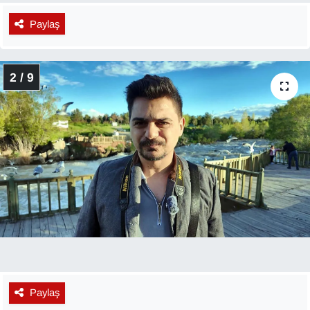
KURDÎ
Paylaş
MAGAZİN
MEDYA
2 / 9
ONE EKONOMİ
POLİTİKA
Resmi İlanlar
RÖPORTAJ
SAĞLIK
Seri İlan
Paylaş