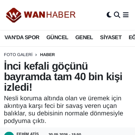
3.SAYFA
Van Nöbetçi Eczaneler
VAN'DA SPOR
GÜNCEL
GENEL
SİYASET
EĞ
ASAYİŞ
Van Hava Durumu
BİLİM VE TEKNOLOJİ
Van Namaz Vakitleri
FOTO GALERI
HABER
İnci kefali göçünü
Biyografi
Van Trafik Yoğunluk Haritası
bayramda tam 40 bin kişi
izledi!
Bölge Haberleri
Süper Lig Puan Durumu ve Fikstür
Nesli koruma altında olan ve üremek için
ÇEVRE
Tüm Manşetler
akıntıya karşı feci bir savaş veren uçan
balıklar, su debisinin normale dönmesiyle
Deprem
Son Dakika Haberleri
podyuma çıktı.
Dernekler, Odalar
Haber Arşivi
FEHIM ATIŞ
30.05.2026 - 15:50