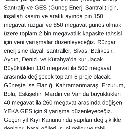
Santrali) ve GES (Güneş Enerji Santrali) için,
inşallah kasım ve aralık ayında bin 150
megavat rüzgar ve 850 megavat güneş olmak
üzere toplam 2 bin megavatlık kapasite tahsisi
için yeni yarışmalar düzenleyeceğiz. Rüzgar
enerjisine dayalı santraller, Sivas, Balıkesir,
Aydın, Denizli ve Kütahya'da kurulacak.
Büyüklükleri 110 megavat ila 500 megavat
arasında değişecek toplam 6 proje olacak.
Güneşte ise Elazığ, Kahramanmaraş, Erzurum,
Bolu, Eskişehir, Mardin ve Van'da büyüklükleri
40 megavat ila 260 megavat arasında değişen
YEKA GES için 9 yarışma düzenleyeceğiz.
Geçen yıl Kıyı Kanunu'nda yapılan değişiklikle
denizler, baraj gölleri, suni göller ve tabii