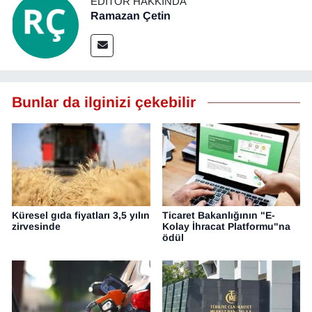
EDITÖR HAKKINDA
Ramazan Çetin
Bunlar da ilginizi çekebilir
Küresel gıda fiyatları 3,5 yılın
Ticaret Bakanlığının "E-
zirvesinde
Kolay İhracat Platformu"na
ödül