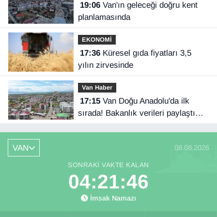
19:06
Van'ın geleceği doğru kent
planlamasında
EKONOMİ
17:36
Küresel gıda fiyatları 3,5
yılın zirvesinde
Van Haber
17:15
Van Doğu Anadolu'da ilk
sırada! Bakanlık verileri paylaştı…
VAN
08.08.2026
SONRAKI VAKTE KALAN
04:21:45
İmsak Namazı