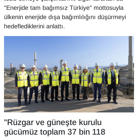
Sinema - TV
"Enerjide tam bağımsız Türkiye" mottosuyla
ülkenin enerjide dışa bağımlılığını düşürmeyi
SİYASET
hedeflediklerini anlattı.
SPOR
TEBRİK
TEKNOLOJİ
Turizm
VAN'DA SPOR
Vasıta
"Rüzgar ve güneşte kurulu
gücümüz toplam 37 bin 118
YAŞAM