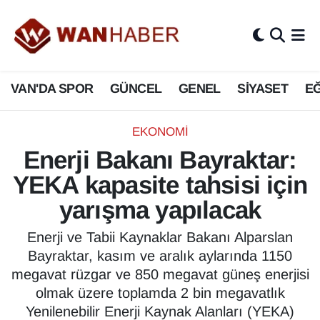
3.SAYFA
Van Nöbetçi Eczaneler
VAN'DA SPOR
GÜNCEL
GENEL
SİYASET
EĞ
ASAYİŞ
Van Hava Durumu
BİLİM VE TEKNOLOJİ
Van Namaz Vakitleri
EKONOMİ
Enerji Bakanı Bayraktar:
Biyografi
Van Trafik Yoğunluk Haritası
YEKA kapasite tahsisi için
Bölge Haberleri
Süper Lig Puan Durumu ve Fikstür
yarışma yapılacak
ÇEVRE
Tüm Manşetler
Enerji ve Tabii Kaynaklar Bakanı Alparslan
Bayraktar, kasım ve aralık aylarında 1150
Deprem
Son Dakika Haberleri
megavat rüzgar ve 850 megavat güneş enerjisi
olmak üzere toplamda 2 bin megavatlık
Dernekler, Odalar
Haber Arşivi
Yenilenebilir Enerji Kaynak Alanları (YEKA)