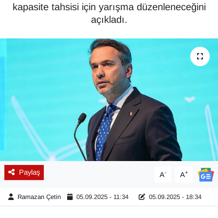
kapasite tahsisi için yarışma düzenleneceğini
Diğer
açıkladı.
DÜNYA
EĞİTİM
EKONOMİ
Eleman
Emlak
En çok konuşulanlar
Paylaş
-
+
A
A
GENEL
Ramazan Çetin
05.09.2025 - 11:34
05.09.2025 - 18:34
Güncel