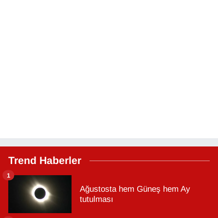
Trend Haberler
1
Ağustosta hem Güneş hem Ay
tutulması