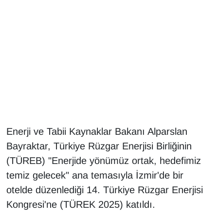
Gündem
Haber
HABERDE İNSAN
İngilizce
Kadın
Enerji ve Tabii Kaynaklar Bakanı Alparslan
Bayraktar, Türkiye Rüzgar Enerjisi Birliğinin
Kamu Alımları
(TÜREB) "Enerjide yönümüz ortak, hedefimiz
Kim Kimdir?
temiz gelecek" ana temasıyla İzmir'de bir
otelde düzenlediği 14. Türkiye Rüzgar Enerjisi
Kültür & Sanat
Kongresi'ne (TÜREK 2025) katıldı.