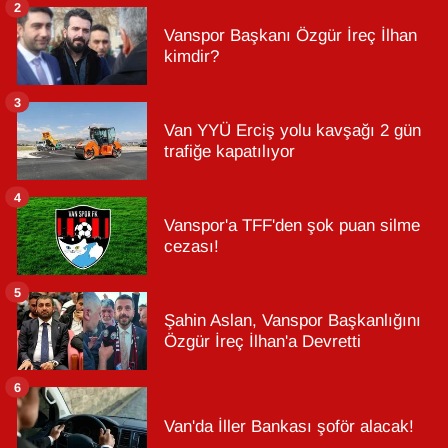
2
Vanspor Başkanı Özgür İreç İlhan
kimdir?
3
Van YYÜ Erciş yolu kavşağı 2 gün
trafiğe kapatılıyor
4
Vanspor'a TFF'den şok puan silme
cezası!
5
Şahin Aslan, Vanspor Başkanlığını
Özgür İreç İlhan'a Devretti
6
Van'da İller Bankası şoför alacak!