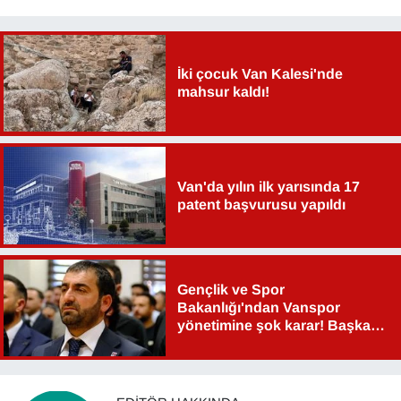
İki çocuk Van Kalesi'nde
mahsur kaldı!
Van'da yılın ilk yarısında 17
patent başvurusu yapıldı
Gençlik ve Spor
Bakanlığı'ndan Vanspor
yönetimine şok karar! Başkan
Şahin Aslan görevden alındı!