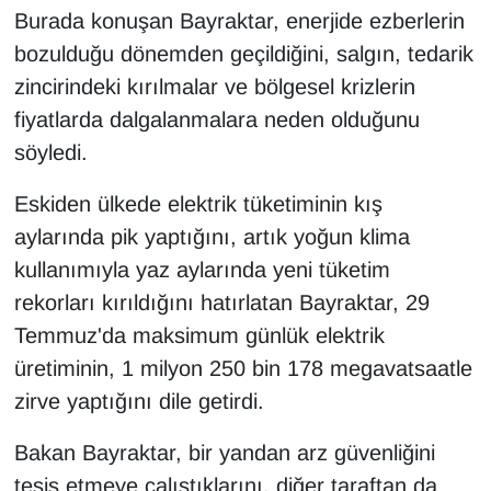
KURDÎ
Burada konuşan Bayraktar, enerjide ezberlerin
bozulduğu dönemden geçildiğini, salgın, tedarik
MAGAZİN
zincirindeki kırılmalar ve bölgesel krizlerin
fiyatlarda dalgalanmalara neden olduğunu
MEDYA
söyledi.
ONE EKONOMİ
Eskiden ülkede elektrik tüketiminin kış
POLİTİKA
aylarında pik yaptığını, artık yoğun klima
kullanımıyla yaz aylarında yeni tüketim
Resmi İlanlar
rekorları kırıldığını hatırlatan Bayraktar, 29
Temmuz'da maksimum günlük elektrik
RÖPORTAJ
üretiminin, 1 milyon 250 bin 178 megavatsaatle
SAĞLIK
zirve yaptığını dile getirdi.
Bakan Bayraktar, bir yandan arz güvenliğini
Seri İlan
tesis etmeye çalıştıklarını, diğer taraftan da