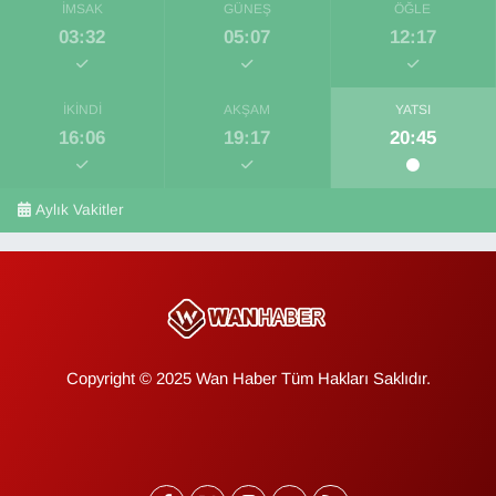
İMSAK
GÜNEŞ
ÖĞLE
03:32
05:07
12:17
İKINDI
AKŞAM
YATSI
16:06
19:17
20:45
Aylık Vakitler
Copyright © 2025 Wan Haber Tüm Hakları Saklıdır.