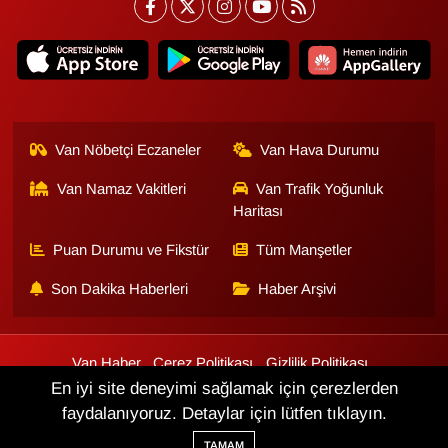
Van Nöbetçi Eczaneler
Van Hava Durumu
Van Namaz Vakitleri
Van Trafik Yoğunluk
Haritası
Puan Durumu ve Fikstür
Tüm Manşetler
Son Dakika Haberleri
Haber Arşivi
Van Haber
Çerez Politikası
Gizlilik Politikası
Üyelik Sözleşmesi
Veri Politikası
Künye
İletişim
En iyi site deneyimi sağlamak için çerezlerden
faydalanıyoruz. Detaylar için lütfen tıklayın.
Haber Yazılımı:
TE Bilişim
TAMAM