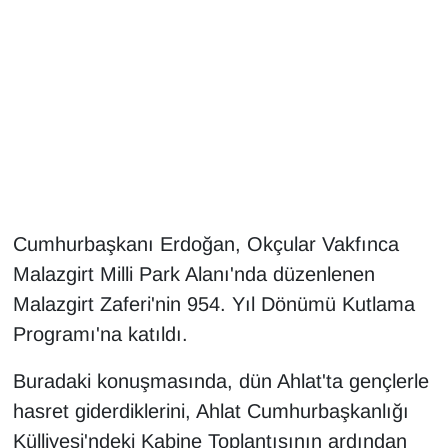
Gündem
Haber
HABERDE İNSAN
İngilizce
Cumhurbaşkanı Erdoğan, Okçular Vakfınca
Kadın
Malazgirt Milli Park Alanı'nda düzenlenen
Kamu Alımları
Malazgirt Zaferi'nin 954. Yıl Dönümü Kutlama
Programı'na katıldı.
Kim Kimdir?
Buradaki konuşmasında, dün Ahlat'ta gençlerle
Kültür & Sanat
hasret giderdiklerini, Ahlat Cumhurbaşkanlığı
Külliyesi'ndeki Kabine Toplantısının ardından