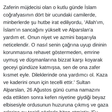
Sinema - TV
Zaferin müjdecisi olan o kutlu günde İslam
coğrafyasının dört bir ucundaki camilerde,
SİYASET
minberlerde şu hutbe irat ediliyordu, 'Allah'ım,
İslam'ın sancağını yükselt ve Alparslan'a
SPOR
yardım et. Onun niyet ve azmini başarıyla
TEBRİK
neticelendir. O nasıl senin çağrına uyup dininin
korunmasına rehavet göstermeden, emrine
TEKNOLOJİ
uymuş ve düşmanlarına bizzat karşı koyarak
geceyi gündüze katmışsa, sen de ona zafer
Turizm
kısmet eyle. Dileklerinde ona yardımcı ol. Kaza
VAN'DA SPOR
ve kaderini onun için tecelli ettir.' Sultan
Alparslan, 26 Ağustos günü cuma namazını
Vasıta
eda ettikten sonra kefen niyetine giydiği beyaz
elbisesiyle ordusunun huzuruna çıkmış ve gaza
YAŞAM