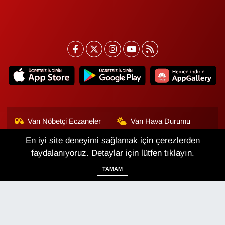
Van Nöbetçi Eczaneler
Van Hava Durumu
En iyi site deneyimi sağlamak için çerezlerden
Van Namaz Vakitleri
Van Trafik Yoğunluk
Haritası
faydalanıyoruz. Detaylar için lütfen tıklayın.
TAMAM
Puan Durumu ve Fikstür
Tüm Manşetler
Son Dakika Haberleri
Haber Arşivi