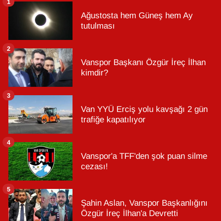
1
Ağustosta hem Güneş hem Ay
tutulması
2
Vanspor Başkanı Özgür İreç İlhan
kimdir?
3
Van YYÜ Erciş yolu kavşağı 2 gün
trafiğe kapatılıyor
4
Vanspor'a TFF'den şok puan silme
cezası!
5
Şahin Aslan, Vanspor Başkanlığını
Özgür İreç İlhan'a Devretti