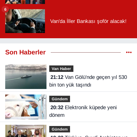
6
Van'da İller Bankası şoför alacak!
Son Haberler
Van Haber
21:12
Van Gölü'nde geçen yıl 530
bin ton yük taşındı
Gündem
20:32
Elektronik küpede yeni
dönem
Gündem