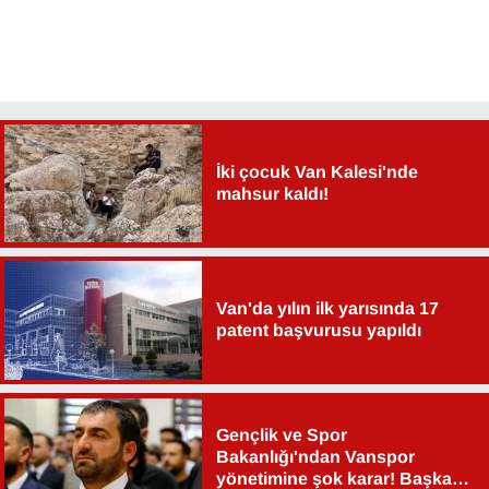
İki çocuk Van Kalesi'nde
mahsur kaldı!
Van'da yılın ilk yarısında 17
patent başvurusu yapıldı
Gençlik ve Spor
Bakanlığı'ndan Vanspor
yönetimine şok karar! Başkan