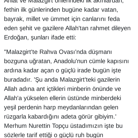
Ahlat ve Malazgirt önlerindeki ilk akınlardan,
fethin ilk günlerinden bugüne kadar vatan,
bayrak, millet ve ümmet için canlarını feda
eden şehit ve gazilere Allah'tan rahmet dileyen
Erdoğan, şunları ifade etti:
"Malazgirt'te Rahva Ovası'nda düşmanı
bozguna uğratan, Anadolu'nun cümle kapısını
ardına kadar açan o güçlü irade bugün işte
buradadır. 'Şu anda Malazgirt'teki gazilerin
Allah adına ant içtikleri minberin önünde ve
Allah'a yükselen ellerin üstünde minberdeki
yeşil perdenin harp meydanlarından gelen
rüzgarla kabardığını adeta görür gibiyim.'
Merhum Nurettin Topçu üstadımızın işte bu
sözlerle tarif ettiği o güçlü ruh bugün