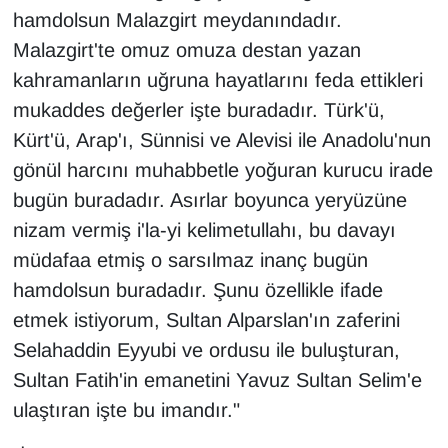
hamdolsun Malazgirt meydanındadır.
Malazgirt'te omuz omuza destan yazan
kahramanların uğruna hayatlarını feda ettikleri
mukaddes değerler işte buradadır. Türk'ü,
Kürt'ü, Arap'ı, Sünnisi ve Alevisi ile Anadolu'nun
gönül harcını muhabbetle yoğuran kurucu irade
bugün buradadır. Asırlar boyunca yeryüzüne
nizam vermiş i'la-yi kelimetullahı, bu davayı
müdafaa etmiş o sarsılmaz inanç bugün
hamdolsun buradadır. Şunu özellikle ifade
etmek istiyorum, Sultan Alparslan'ın zaferini
Selahaddin Eyyubi ve ordusu ile buluşturan,
Sultan Fatih'in emanetini Yavuz Sultan Selim'e
ulaştıran işte bu imandır."