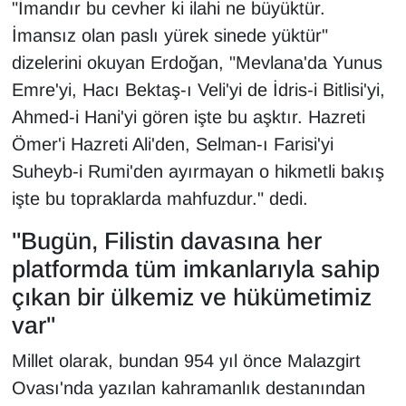
"İmandır bu cevher ki ilahi ne büyüktür.
İmansız olan paslı yürek sinede yüktür"
dizelerini okuyan Erdoğan, "Mevlana'da Yunus
Emre'yi, Hacı Bektaş-ı Veli'yi de İdris-i Bitlisi'yi,
Ahmed-i Hani'yi gören işte bu aşktır. Hazreti
Ömer'i Hazreti Ali'den, Selman-ı Farisi'yi
Suheyb-i Rumi'den ayırmayan o hikmetli bakış
işte bu topraklarda mahfuzdur." dedi.
"Bugün, Filistin davasına her
platformda tüm imkanlarıyla sahip
çıkan bir ülkemiz ve hükümetimiz
var"
Millet olarak, bundan 954 yıl önce Malazgirt
Ovası'nda yazılan kahramanlık destanından