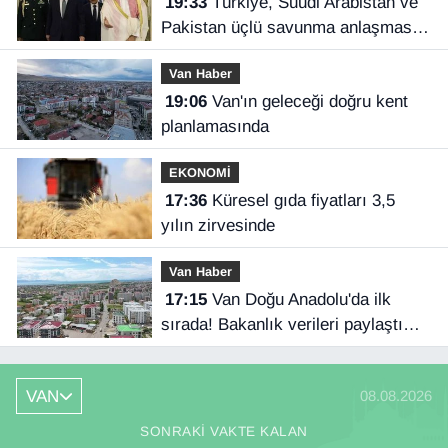
19:33
Türkiye, Suudi Arabistan ve
Pakistan üçlü savunma anlaşması
imzaladı
Van Haber
19:06
Van'ın geleceği doğru kent
planlamasında
EKONOMİ
17:36
Küresel gıda fiyatları 3,5
yılın zirvesinde
Van Haber
17:15
Van Doğu Anadolu'da ilk
sırada! Bakanlık verileri paylaştı…
VAN
08.08.2026
SONRAKI VAKTE KALAN