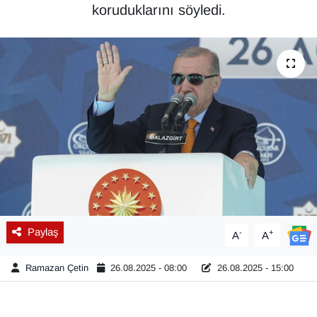
koruduklarını söyledi.
Diğer
DÜNYA
EĞİTİM
EKONOMİ
Eleman
Emlak
Paylaş
-
+
A
A
En çok konuşulanlar
Ramazan Çetin
26.08.2025 - 08:00
26.08.2025 - 15:00
GENEL
Güncel