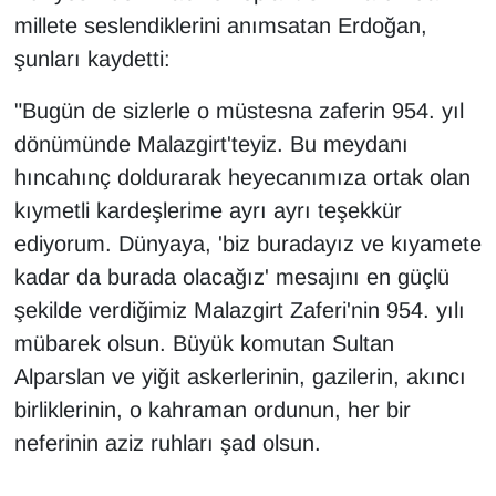
KURDÎ
millete seslendiklerini anımsatan Erdoğan,
şunları kaydetti:
MAGAZİN
"Bugün de sizlerle o müstesna zaferin 954. yıl
MEDYA
dönümünde Malazgirt'teyiz. Bu meydanı
hıncahınç doldurarak heyecanımıza ortak olan
ONE EKONOMİ
kıymetli kardeşlerime ayrı ayrı teşekkür
POLİTİKA
ediyorum. Dünyaya, 'biz buradayız ve kıyamete
kadar da burada olacağız' mesajını en güçlü
Resmi İlanlar
şekilde verdiğimiz Malazgirt Zaferi'nin 954. yılı
mübarek olsun. Büyük komutan Sultan
RÖPORTAJ
Alparslan ve yiğit askerlerinin, gazilerin, akıncı
SAĞLIK
birliklerinin, o kahraman ordunun, her bir
neferinin aziz ruhları şad olsun.
Seri İlan