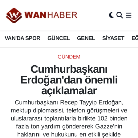
3.SAYFA
Van Nöbetçi Eczaneler
VAN'DA SPOR
GÜNCEL
GENEL
SİYASET
EĞ
ASAYİŞ
Van Hava Durumu
BİLİM VE TEKNOLOJİ
Van Namaz Vakitleri
GÜNDEM
Cumhurbaşkanı
Biyografi
Van Trafik Yoğunluk Haritası
Erdoğan'dan önemli
Bölge Haberleri
Süper Lig Puan Durumu ve Fikstür
açıklamalar
ÇEVRE
Tüm Manşetler
Cumhurbaşkanı Recep Tayyip Erdoğan,
mektup diplomasisi, telefon görüşmeleri ve
Deprem
Son Dakika Haberleri
uluslararası toplantılarla birlikte 102 binden
fazla ton yardım göndererek Gazze'nin
Dernekler, Odalar
Haber Arşivi
haklarını ve hukukunu en etkili şekilde