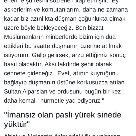
erlerine şu tesirli sözlerle hitap etmiştir; 'Ey
YEREL
askerlerim ve komutanlarım, daha ne zamana
kadar biz azınlıkta düşman çoğunlukta olmak
üzere böyle bekleyeceğiz. Ben bizzat
Müslümanların minberlerde bizim için dua
ettikleri bu saatte düşmanın üzerine atılmak
istiyorum. Galip gelirsek, arzu ettiğimiz sonuç
hasıl olacaktır. Aksi takdirde şehit olarak
cennete gideceğiz.' Evet, atının kuyruğunu
bağlayıp düşmanın üstüne korkusuzca atılan
Sultan Alparslan ve ordusunu bugün bir kez
daha kemal-i hürmetle yad ediyoruz."
"İmansız olan paslı yürek sinede
yüktür"