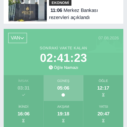
EKONOMİ
11:06
Merkez Bankası
rezervleri açıklandı
VAN
07.08.2026
SONRAKI VAKTE KALAN
02:41:22
Öğle Namazı
İMSAK
GÜNEŞ
ÖĞLE
03:31
05:06
12:17
İKINDI
AKŞAM
YATSI
16:06
19:18
20:47