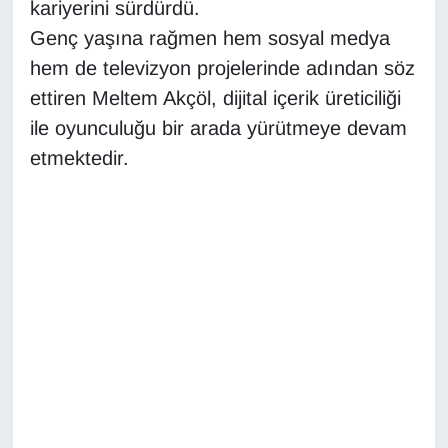
KURDÎ
kariyerini sürdürdü.
Genç yaşına rağmen hem sosyal medya
MAGAZİN
hem de televizyon projelerinde adından söz
ettiren Meltem Akçöl, dijital içerik üreticiliği
MEDYA
ile oyunculuğu bir arada yürütmeye devam
etmektedir.
ONE EKONOMİ
POLİTİKA
Resmi İlanlar
RÖPORTAJ
SAĞLIK
Seri İlan