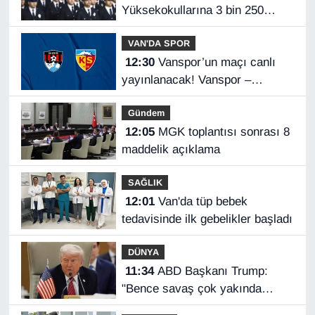
Yüksekokullarına 3 bin 250
öğrenci alınacak
VAN'DA SPOR
12:30
Vanspor’un maçı canlı
yayınlanacak! Vanspor –
Kayserispor maçı hangi kanalda,
Gündem
saat kaçta?
12:05
MGK toplantısı sonrası 8
maddelik açıklama
SAĞLIK
12:01
Van'da tüp bebek
tedavisinde ilk gebelikler başladı
DÜNYA
11:34
ABD Başkanı Trump:
"Bence savaş çok yakında
bitecek"