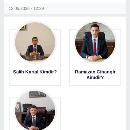
Sinema - TV
12.05.2026 - 12:39
SİYASET
SPOR
TEBRİK
TEKNOLOJİ
Salih Kartal Kimdir?
Ramazan Cihangir
Kimdir?
Turizm
VAN'DA SPOR
Vasıta
YAŞAM