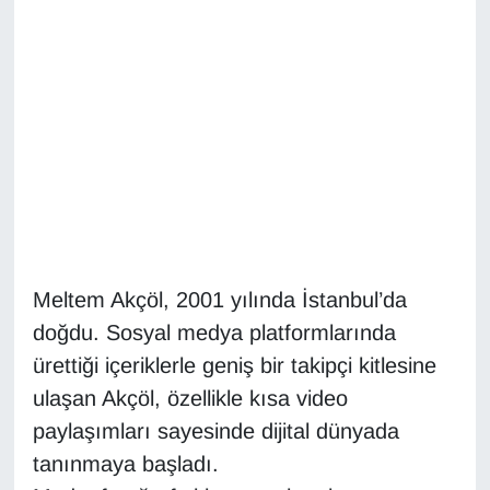
Diğer
DÜNYA
EĞİTİM
EKONOMİ
Eleman
Meltem Akçöl, 2001 yılında İstanbul’da
Emlak
doğdu. Sosyal medya platformlarında
ürettiği içeriklerle geniş bir takipçi kitlesine
En çok konuşulanlar
ulaşan Akçöl, özellikle kısa video
GENEL
paylaşımları sayesinde dijital dünyada
tanınmaya başladı.
Güncel