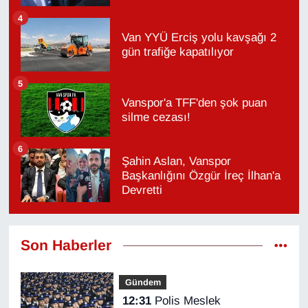
4
Van YYÜ Erciş yolu kavşağı 2
gün trafiğe kapatılıyor
5
Vanspor'a TFF'den şok puan
silme cezası!
6
Şahin Aslan, Vanspor
Başkanlığını Özgür İreç İlhan'a
Devretti
Son Haberler
Gündem
12:31
Polis Meslek