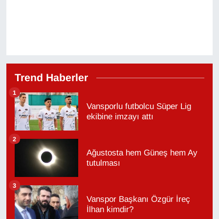
Trend Haberler
1
Vansporlu futbolcu Süper Lig
ekibine imzayı attı
2
Ağustosta hem Güneş hem Ay
tutulması
3
Vanspor Başkanı Özgür İreç
İlhan kimdir?