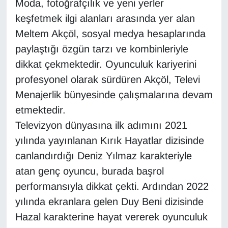
Moda, fotoğrafçılık ve yeni yerler
keşfetmek ilgi alanları arasında yer alan
Gündem
Meltem Akçöl, sosyal medya hesaplarında
paylaştığı özgün tarzı ve kombinleriyle
Haber
dikkat çekmektedir. Oyunculuk kariyerini
HABERDE İNSAN
profesyonel olarak sürdüren Akçöl, Televi
Menajerlik bünyesinde çalışmalarına devam
İngilizce
etmektedir.
Televizyon dünyasına ilk adımını 2021
Kadın
yılında yayınlanan Kırık Hayatlar dizisinde
Kamu Alımları
canlandırdığı Deniz Yılmaz karakteriyle
atan genç oyuncu, burada başrol
Kim Kimdir?
performansıyla dikkat çekti. Ardından 2022
yılında ekranlara gelen Duy Beni dizisinde
Kültür & Sanat
Hazal karakterine hayat vererek oyunculuk