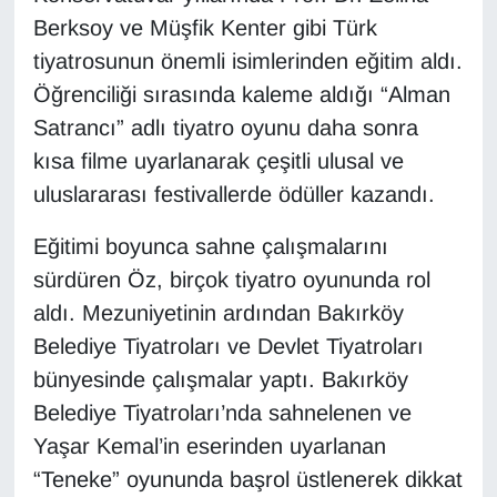
KURDÎ
Berksoy ve Müşfik Kenter gibi Türk
tiyatrosunun önemli isimlerinden eğitim aldı.
MAGAZİN
Öğrenciliği sırasında kaleme aldığı “Alman
MEDYA
Satrancı” adlı tiyatro oyunu daha sonra
kısa filme uyarlanarak çeşitli ulusal ve
ONE EKONOMİ
uluslararası festivallerde ödüller kazandı.
POLİTİKA
Eğitimi boyunca sahne çalışmalarını
sürdüren Öz, birçok tiyatro oyununda rol
Resmi İlanlar
aldı. Mezuniyetinin ardından Bakırköy
Belediye Tiyatroları ve Devlet Tiyatroları
RÖPORTAJ
bünyesinde çalışmalar yaptı. Bakırköy
SAĞLIK
Belediye Tiyatroları’nda sahnelenen ve
Yaşar Kemal’in eserinden uyarlanan
Seri İlan
“Teneke” oyununda başrol üstlenerek dikkat