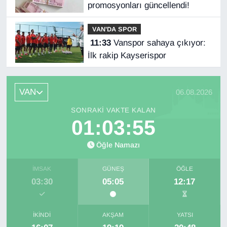
promosyonları güncellendi!
VAN'DA SPOR
11:33
Vanspor sahaya çıkıyor:
İlk rakip Kayserispor
VAN
06.08.2026
SONRAKI VAKTE KALAN
01:03:55
Öğle Namazı
İMSAK
GÜNEŞ
ÖĞLE
03:30
05:05
12:17
İKINDI
AKŞAM
YATSI