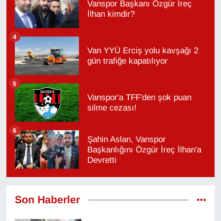
Vanspor Başkanı Özgür İreç
İlhan kimdir?
4
Van YYÜ Erciş yolu kavşağı 2
gün trafiğe kapatılıyor
5
Vanspor'a TFF'den şok puan
silme cezası!
6
Şahin Aslan, Vanspor
Başkanlığını Özgür İreç İlhan'a
Devretti
Son Haberler