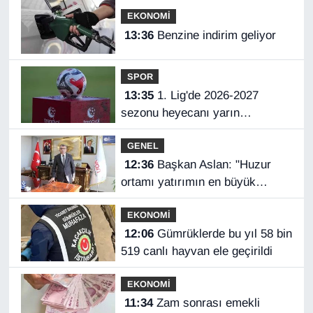
EKONOMİ
13:36
Benzine indirim geliyor
SPOR
13:35
1. Lig'de 2026-2027
sezonu heyecanı yarın
başlayacak
GENEL
12:36
Başkan Aslan: "Huzur
ortamı yatırımın en büyük
güvencesidir"
EKONOMİ
12:06
Gümrüklerde bu yıl 58 bin
519 canlı hayvan ele geçirildi
EKONOMİ
11:34
Zam sonrası emekli