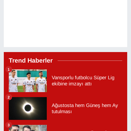
Trend Haberler
1
Vansporlu futbolcu Süper Lig
ekibine imzayı attı
2
Ağustosta hem Güneş hem Ay
tutulması
3