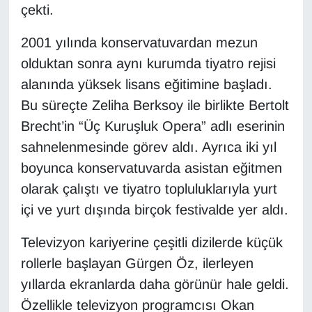
çekti.
Sinema - TV
2001 yılında konservatuvardan mezun
SİYASET
olduktan sonra aynı kurumda tiyatro rejisi
SPOR
alanında yüksek lisans eğitimine başladı.
Bu süreçte Zeliha Berksoy ile birlikte Bertolt
TEBRİK
Brecht’in “Üç Kuruşluk Opera” adlı eserinin
sahnelenmesinde görev aldı. Ayrıca iki yıl
TEKNOLOJİ
boyunca konservatuvarda asistan eğitmen
olarak çalıştı ve tiyatro topluluklarıyla yurt
Turizm
içi ve yurt dışında birçok festivalde yer aldı.
VAN'DA SPOR
Televizyon kariyerine çeşitli dizilerde küçük
Vasıta
rollerle başlayan Gürgen Öz, ilerleyen
yıllarda ekranlarda daha görünür hale geldi.
YAŞAM
Özellikle televizyon programcısı Okan