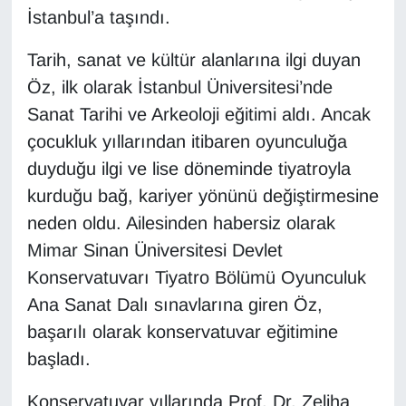
İstanbul’a taşındı.
Gündem
Tarih, sanat ve kültür alanlarına ilgi duyan
Öz, ilk olarak İstanbul Üniversitesi’nde
Haber
Sanat Tarihi ve Arkeoloji eğitimi aldı. Ancak
HABERDE İNSAN
çocukluk yıllarından itibaren oyunculuğa
duyduğu ilgi ve lise döneminde tiyatroyla
İngilizce
kurduğu bağ, kariyer yönünü değiştirmesine
neden oldu. Ailesinden habersiz olarak
Kadın
Mimar Sinan Üniversitesi Devlet
Kamu Alımları
Konservatuvarı Tiyatro Bölümü Oyunculuk
Ana Sanat Dalı sınavlarına giren Öz,
Kim Kimdir?
başarılı olarak konservatuvar eğitimine
başladı.
Kültür & Sanat
Konservatuvar yıllarında Prof. Dr. Zeliha