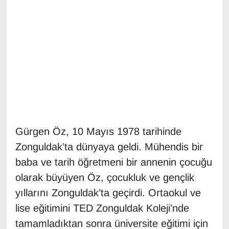
Diğer
DÜNYA
EĞİTİM
EKONOMİ
Eleman
Gürgen Öz, 10 Mayıs 1978 tarihinde
Zonguldak’ta dünyaya geldi. Mühendis bir
Emlak
baba ve tarih öğretmeni bir annenin çocuğu
En çok konuşulanlar
olarak büyüyen Öz, çocukluk ve gençlik
yıllarını Zonguldak’ta geçirdi. Ortaokul ve
GENEL
lise eğitimini TED Zonguldak Koleji’nde
tamamladıktan sonra üniversite eğitimi için
Güncel