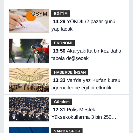
EĞİTİM
14:29
YÖKDİL/2 pazar günü
yapılacak
EKONOMİ
13:50
Akaryakıtta bir kez daha
tabela değişecek
HABERDE İNSAN
13:33
Van'da yaz Kur'an kursu
öğrencilerine eğitici etkinlik
Gündem
12:31
Polis Meslek
Yüksekokullarına 3 bin 250
öğrenci alınacak
VAN'DA SPOR