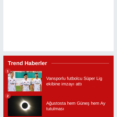
Trend Haberler
1
Vansporlu futbolcu Süper Lig
ekibine imzayı attı
2
Ağustosta hem Güneş hem Ay
tutulması