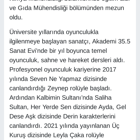
ve Gıda Mühendisliği bölümünden mezun
Gündem
oldu.
Haber
Üniversite yıllarında oyunculukla
ilgilenmeye başlayan sanatçı, Akademi 35.5
HABERDE İNSAN
Sanat Evi’nde bir yıl boyunca temel
oyunculuk, sahne ve hareket dersleri aldı.
İngilizce
Profesyonel oyunculuk kariyerine 2017
Kadın
yılında Seven Ne Yapmaz dizisinde
canlandırdığı Zeynep rolüyle başladı.
Kamu Alımları
Ardından Kalbimin Sultanı’nda Saliha
Sultan, Her Yerde Sen dizisinde Ayda, Gel
Kim Kimdir?
Dese Aşk dizisinde Derin karakterlerini
canlandırdı. 2021 yılında yayınlanan Üç
Kültür & Sanat
Kuruş dizisinde Leyla Çaka rolüyle