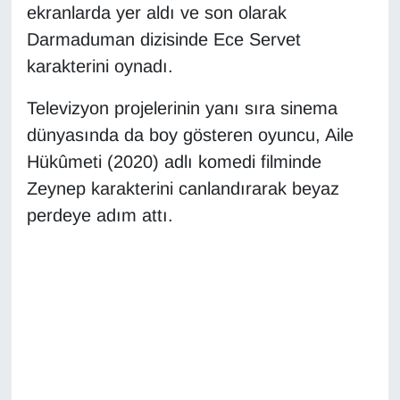
KURDÎ
ekranlarda yer aldı ve son olarak
Darmaduman dizisinde Ece Servet
MAGAZİN
karakterini oynadı.
MEDYA
Televizyon projelerinin yanı sıra sinema
dünyasında da boy gösteren oyuncu, Aile
ONE EKONOMİ
Hükûmeti (2020) adlı komedi filminde
Zeynep karakterini canlandırarak beyaz
POLİTİKA
perdeye adım attı.
Resmi İlanlar
RÖPORTAJ
SAĞLIK
Seri İlan