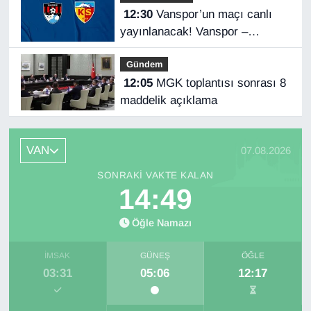
12:30
Vanspor’un maçı canlı
yayınlanacak! Vanspor –
Kayserispor maçı hangi kanalda,
Gündem
saat kaçta?
12:05
MGK toplantısı sonrası 8
maddelik açıklama
VAN
07.08.2026
SONRAKI VAKTE KALAN
14:49
Öğle Namazı
İMSAK
GÜNEŞ
ÖĞLE
03:31
05:06
12:17