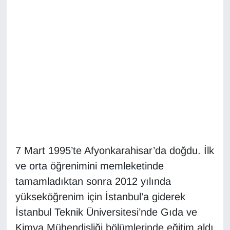
Diğer
DÜNYA
EĞİTİM
EKONOMİ
Eleman
Emlak
7 Mart 1995’te Afyonkarahisar’da doğdu. İlk
ve orta öğrenimini memleketinde
En çok konuşulanlar
tamamladıktan sonra 2012 yılında
yükseköğrenim için İstanbul’a giderek
GENEL
İstanbul Teknik Üniversitesi’nde Gıda ve
Kimya Mühendisliği bölümlerinde eğitim aldı
Güncel