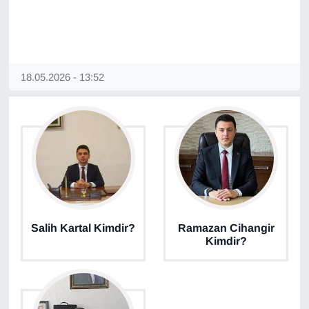
Sinema - TV
SİYASET
18.05.2026 - 13:52
SPOR
TEBRİK
TEKNOLOJİ
Turizm
VAN'DA SPOR
Salih Kartal Kimdir?
Ramazan Cihangir
Kimdir?
Vasıta
YAŞAM