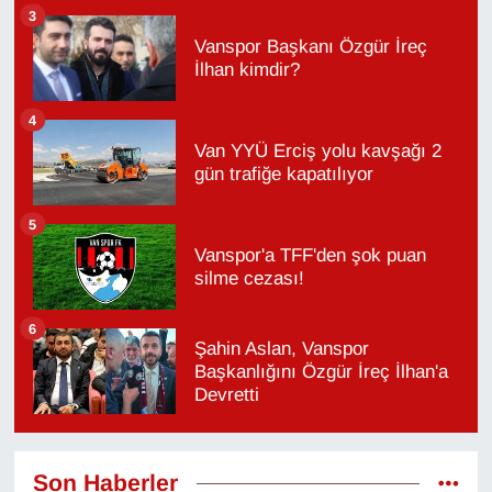
3
Vanspor Başkanı Özgür İreç
İlhan kimdir?
4
Van YYÜ Erciş yolu kavşağı 2
gün trafiğe kapatılıyor
5
Vanspor'a TFF'den şok puan
silme cezası!
6
Şahin Aslan, Vanspor
Başkanlığını Özgür İreç İlhan'a
Devretti
Son Haberler