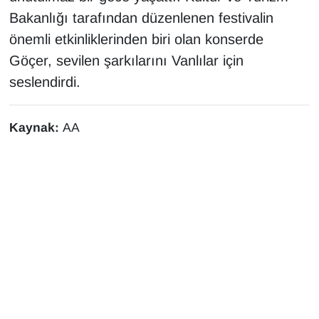
Bakanlığı tarafından düzenlenen festivalin
Gündem
önemli etkinliklerinden biri olan konserde
Göçer, sevilen şarkılarını Vanlılar için
Haber
seslendirdi.
HABERDE İNSAN
Kaynak:
AA
İngilizce
Kadın
Kamu Alımları
Kim Kimdir?
Kültür & Sanat