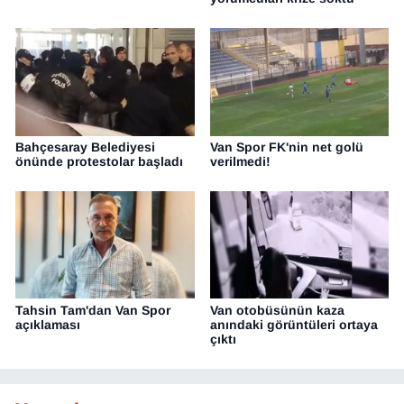
Sinema - TV
SİYASET
SPOR
Bahçesaray Belediyesi
Van Spor FK'nin net golü
TEBRİK
önünde protestolar başladı
verilmedi!
TEKNOLOJİ
Turizm
VAN'DA SPOR
Tahsin Tam'dan Van Spor
Van otobüsünün kaza
açıklaması
anındaki görüntüleri ortaya
Vasıta
çıktı
YAŞAM