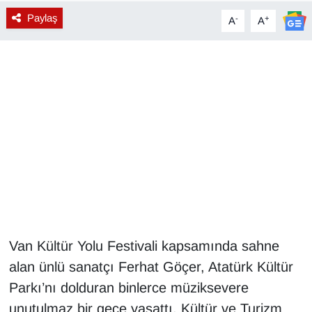
Paylaş
-
+
A
A
Diğer
DÜNYA
EĞİTİM
EKONOMİ
Eleman
Emlak
En çok konuşulanlar
Van Kültür Yolu Festivali kapsamında sahne
alan ünlü sanatçı Ferhat Göçer, Atatürk Kültür
GENEL
Parkı’nı dolduran binlerce müziksevere
unutulmaz bir gece yaşattı. Kültür ve Turizm
Güncel