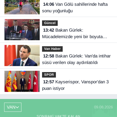
14:06
Van Gölü sahillerinde hafta
sonu yoğunluğu
Güncel
13:42
Bakan Gürlek:
Mücadelemizde yeni bir boyuta
geçeceğiz
Van Haber
12:58
Bakan Gürlek: Van'da intihar
süsü verilen olay aydınlatıldı
SPOR
12:57
Kayserispor, Vanspor'dan 3
puan istiyor
VAN
09.08.2026
SONRAKI VAKTE KALAN