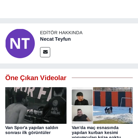
KURDÎ
MAGAZİN
EDITÖR HAKKINDA
MEDYA
Necat Teyfun
ONE EKONOMİ
POLİTİKA
Öne Çıkan Videolar
Resmi İlanlar
RÖPORTAJ
SAĞLIK
Seri İlan
Van Spor'a yapılan saldırı
Van'da maç esnasında
sonrası ilk görüntüler
yapılan kurban kesimi
yorumcuları krize soktu