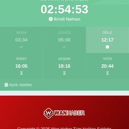
02:54:52
İkindi Namazı
İMSAK
GÜNEŞ
ÖĞLE
03:34
05:08
12:17
İKINDI
AKŞAM
YATSI
16:05
19:16
20:44
Aylık Vakitler
Copyright © 2025 Wan Haber Tüm Hakları Saklıdır.