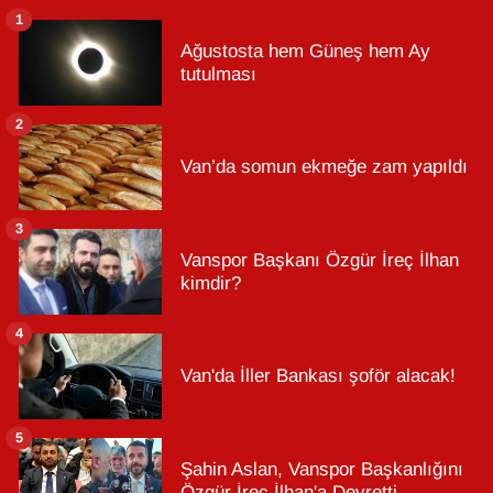
1
Ağustosta hem Güneş hem Ay
tutulması
2
Van’da somun ekmeğe zam yapıldı
3
Vanspor Başkanı Özgür İreç İlhan
kimdir?
4
Van'da İller Bankası şoför alacak!
5
Şahin Aslan, Vanspor Başkanlığını
Özgür İreç İlhan'a Devretti