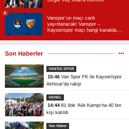
6
Vanspor’un maçı canlı
yayınlanacak! Vanspor –
Kayserispor maçı hangi kanalda,
saat kaçta?
Son Haberler
VAN'DA SPOR
15:46
Van Spor FK ile Kayserispor
Akhisar'da rakip
GENEL
14:44
81 ilde 'Aile Kampı'na 40 bin
kişi katıldı
Van Haber