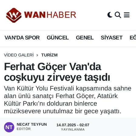
3.SAYFA
Van Nöbetçi Eczaneler
VAN'DA SPOR
GÜNCEL
GENEL
SİYASET
EĞ
ASAYİŞ
Van Hava Durumu
BİLİM VE TEKNOLOJİ
Van Namaz Vakitleri
VIDEO GALERI
TURIZM
Ferhat Göçer Van'da
Biyografi
Van Trafik Yoğunluk Haritası
coşkuyu zirveye taşıdı
Bölge Haberleri
Süper Lig Puan Durumu ve Fikstür
Van Kültür Yolu Festivali kapsamında sahne
alan ünlü sanatçı Ferhat Göçer, Atatürk
ÇEVRE
Tüm Manşetler
Kültür Parkı’nı dolduran binlerce
müziksevere unutulmaz bir gece yaşattı.
Deprem
Son Dakika Haberleri
NECAT TEYFUN
14.07.2025 - 02:07
EDITÖR
YAYINLANMA
Dernekler, Odalar
Haber Arşivi