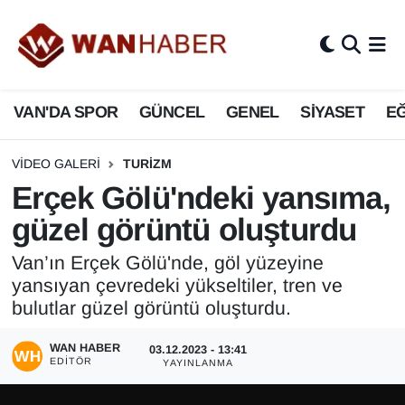
3.SAYFA
Van Nöbetçi Eczaneler
VAN'DA SPOR
GÜNCEL
GENEL
SİYASET
EĞ
ASAYİŞ
Van Hava Durumu
BİLİM VE TEKNOLOJİ
Van Namaz Vakitleri
VIDEO GALERI
TURIZM
Erçek Gölü'ndeki yansıma,
Biyografi
Van Trafik Yoğunluk Haritası
güzel görüntü oluşturdu
Bölge Haberleri
Süper Lig Puan Durumu ve Fikstür
Van’ın Erçek Gölü'nde, göl yüzeyine
yansıyan çevredeki yükseltiler, tren ve
ÇEVRE
Tüm Manşetler
bulutlar güzel görüntü oluşturdu.
Deprem
Son Dakika Haberleri
WAN HABER
03.12.2023 - 13:41
EDITÖR
YAYINLANMA
Dernekler, Odalar
Haber Arşivi