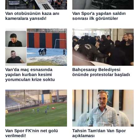
Sinema - TV
Van otobüsünün kaza anı
Van Spor'a yapılan saldırı
kameralara yansıdı!
sonrası ilk görüntüler
SİYASET
SPOR
TEBRİK
TEKNOLOJİ
Van'da maç esnasında
Bahçesaray Belediyesi
yapılan kurban kesimi
önünde protestolar başladı
yorumcuları krize soktu
Turizm
VAN'DA SPOR
Vasıta
Van Spor FK'nin net golü
Tahsin Tam'dan Van Spor
YAŞAM
verilmedi!
açıklaması