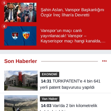
5
Şahin Aslan, Vanspor Başkanlığını
Özgür İreç İlhan'a Devretti
6
Vanspor’un maçı canlı
yayınlanacak! Vanspor –
Kayserispor maçı hangi kanalda,
saat kaçta?
Son Haberler
EKONOMİ
14:31
TÜRKPATENT'e 4 bin 641
yerli patent başvurusu yapıldı
Van Haber
14:03
Van'da 2 bin kilometrelik