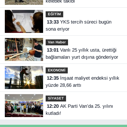
kelebek takibi
EĞİTİM
13:33
YKS tercih süreci bugün
sona eriyor
Van Haber
13:01
Vanlı 25 yıllık usta, ürettiği
bağlamaları yurt dışına gönderiyor
EKONOMİ
12:35
İnşaat maliyet endeksi yıllık
yüzde 28,66 arttı
SİYASET
12:20
AK Parti Van’da 25. yılını
kutladı!