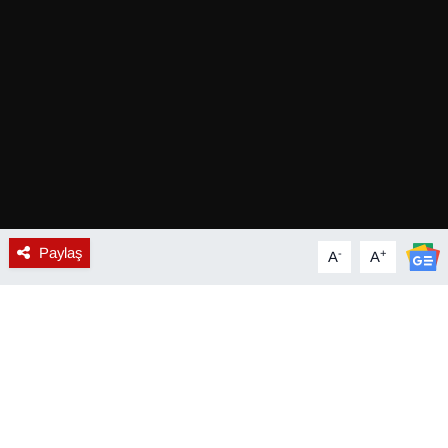
Diğer
DÜNYA
EĞİTİM
EKONOMİ
Eleman
Paylaş
-
+
A
A
Emlak
En çok konuşulanlar
GENEL
Güncel