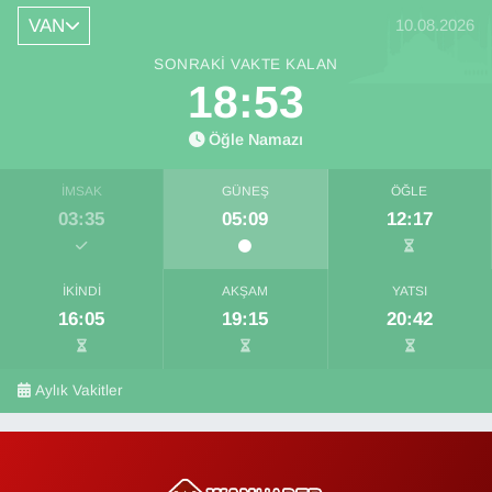
VAN
10.08.2026
SONRAKI VAKTE KALAN
18:52
Öğle Namazı
İMSAK
GÜNEŞ
ÖĞLE
03:35
05:09
12:17
İKINDI
AKŞAM
YATSI
16:05
19:15
20:42
Aylık Vakitler