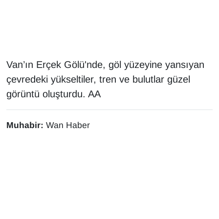
Gündem
Haber
Van’ın Erçek Gölü'nde, göl yüzeyine yansıyan
HABERDE İNSAN
çevredeki yükseltiler, tren ve bulutlar güzel
görüntü oluşturdu. AA
İngilizce
Kadın
Muhabir:
Wan Haber
Kamu Alımları
Kim Kimdir?
Kültür & Sanat