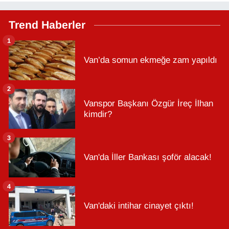
Trend Haberler
1
Van’da somun ekmeğe zam yapıldı
2
Vanspor Başkanı Özgür İreç İlhan
kimdir?
3
Van'da İller Bankası şoför alacak!
4
Van'daki intihar cinayet çıktı!